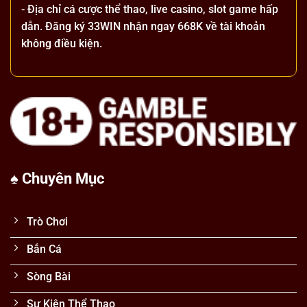
- Địa chỉ cá cược thể thao, live casino, slot game hấp
dẫn. Đăng ký 33WIN nhận ngay 668K về tài khoản
không điều kiện.
♠️ Chuyên Mục
Trò Chơi
Bắn Cá
Sòng Bài
Sự Kiện Thể Thao