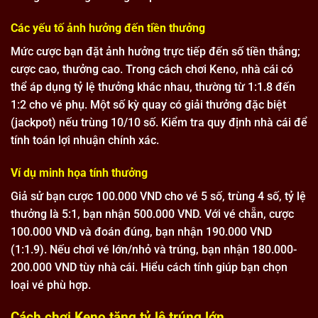
Các yếu tố ảnh hưởng đến tiền thưởng
Mức cược bạn đặt ảnh hưởng trực tiếp đến số tiền thắng;
cược cao, thưởng cao. Trong cách chơi Keno, nhà cái có
thể áp dụng tỷ lệ thưởng khác nhau, thường từ 1:1.8 đến
1:2 cho vé phụ. Một số kỳ quay có giải thưởng đặc biệt
(jackpot) nếu trùng 10/10 số. Kiểm tra quy định nhà cái để
tính toán lợi nhuận chính xác.
Ví dụ minh họa tính thưởng
Giả sử bạn cược 100.000 VND cho vé 5 số, trùng 4 số, tỷ lệ
thưởng là 5:1, bạn nhận 500.000 VND. Với vé chẵn, cược
100.000 VND và đoán đúng, bạn nhận 190.000 VND
(1:1.9). Nếu chơi vé lớn/nhỏ và trúng, bạn nhận 180.000-
200.000 VND tùy nhà cái. Hiểu cách tính giúp bạn chọn
loại vé phù hợp.
Cách chơi Keno tăng tỷ lệ trúng lớn