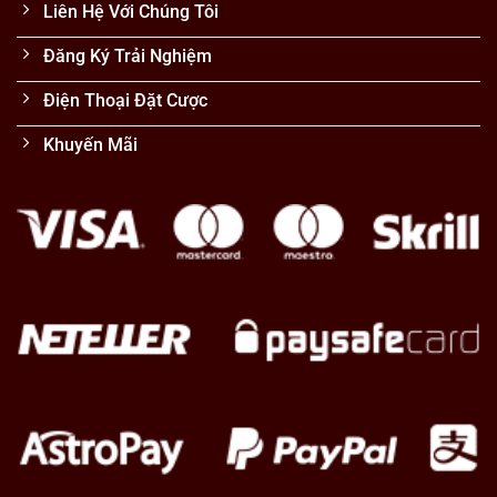
Liên Hệ Với Chúng Tôi
Đăng Ký Trải Nghiệm
Điện Thoại Đặt Cược
Khuyến Mãi