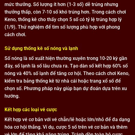
mức thưởng. Số lượng ít hơn (1-3 số) dễ trúng nhưng
thưởng thấp, còn 7-10 số khó trúng hơn. Trong cách chơi
Keno, thống kê cho thấy chọn 5 số có tỷ lệ trúng hợp lý
(1/9). Thử nghiệm để tìm số lượng phù hợp với phong
cách chơi.
Sử dụng thống kê số nóng và lạnh
Số nóng là số xuất hiện thường xuyên trong 10-20 kỳ gần
đây, số lạnh là số lâu chưa ra. Tạo dàn số kết hợp 60% số
nóng và 40% số lạnh để tăng cơ hội. Theo cách chơi Keno,
kiểm tra bảng thống kê từ nhà cái hoặc trang xổ số để
chọn số. Phương pháp này giúp bạn dự đoán dựa trên xu
hướng.
Kết hợp các loại vé cược
Kết hợp vé cơ bản với vé chẵn/lẻ hoặc lớn/nhỏ để đa dạng
hóa cơ hội thắng. Ví dụ, cược 5 số trên vé cơ bản và thêm
vé lớn để tăng khả năng trúng. Tránh dồn toàn bộ cược