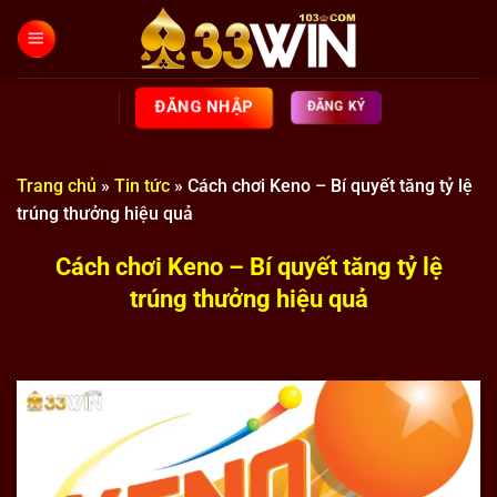
Chuyển
đến
nội
dung
ĐĂNG NHẬP
ĐĂNG KÝ
Trang chủ
»
Tin tức
»
Cách chơi Keno – Bí quyết tăng tỷ lệ
trúng thưởng hiệu quả
Cách chơi Keno – Bí quyết tăng tỷ lệ
trúng thưởng hiệu quả