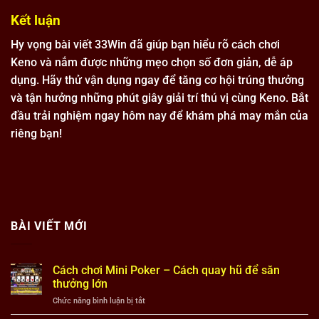
Kết luận
Hy vọng bài viết 33Win đã giúp bạn hiểu rõ cách chơi
Keno và nắm được những mẹo chọn số đơn giản, dễ áp
dụng. Hãy thử vận dụng ngay để tăng cơ hội trúng thưởng
và tận hưởng những phút giây giải trí thú vị cùng Keno. Bắt
đầu trải nghiệm ngay hôm nay để khám phá may mắn của
riêng bạn!
BÀI VIẾT MỚI
Cách chơi Mini Poker – Cách quay hũ để săn
thưởng lớn
ở
Chức năng bình luận bị tắt
Cách