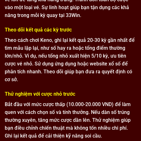
vào một loại vé. Sự linh hoạt giúp bạn tận dụng các khả
năng trong mỗi kỳ quay tại 33Win.
Theo dõi kết quả các kỳ trước
Theo cách chơi Keno, ghi lại kết quả 20-30 kỳ gần nhất để
tìm mẫu lặp lại, như số hay ra hoặc tổng điểm thường
lớn/nhỏ. Ví dụ, nếu tổng nhỏ xuất hiện 5/10 kỳ, ưu tiên
cược vé nhỏ. Sử dụng ứng dụng hoặc website xổ số để
phân tích nhanh. Theo dõi giúp bạn đưa ra quyết định có
cơ sở.
Thử nghiệm với cược nhỏ trước
Bắt đầu với mức cược thấp (10.000-20.000 VND) để làm
quen với cách chọn số và tính thưởng. Nếu dàn số trúng
thường xuyên, tăng mức cược dần lên. Thử nghiệm giúp
bạn điều chỉnh chiến thuật mà không tốn nhiều chi phí.
Ghi lại kết quả để cải thiện kỹ năng soi cầu.