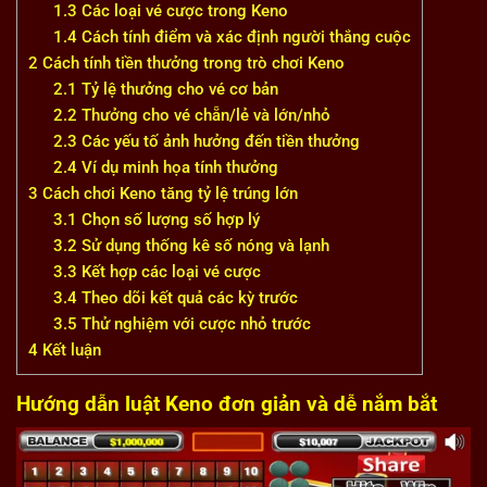
1.3
Các loại vé cược trong Keno
1.4
Cách tính điểm và xác định người thắng cuộc
2
Cách tính tiền thưởng trong trò chơi Keno
2.1
Tỷ lệ thưởng cho vé cơ bản
2.2
Thưởng cho vé chẵn/lẻ và lớn/nhỏ
2.3
Các yếu tố ảnh hưởng đến tiền thưởng
2.4
Ví dụ minh họa tính thưởng
3
Cách chơi Keno tăng tỷ lệ trúng lớn
3.1
Chọn số lượng số hợp lý
3.2
Sử dụng thống kê số nóng và lạnh
3.3
Kết hợp các loại vé cược
3.4
Theo dõi kết quả các kỳ trước
3.5
Thử nghiệm với cược nhỏ trước
4
Kết luận
Hướng dẫn luật Keno đơn giản và dễ nắm bắt