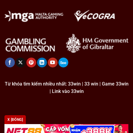
Từ khóa tìm kiếm nhiều nhất: 33win | 33 win | Game 33win
| Link vào 33win
X [ĐÓNG]
NHÀ CÁI UY TÍN
33WIN
33WIN
KUBET
S666
HELLO88
789CLUB
789CLUB
FB88
SUNWIN
GAME BÀI ĐỔI THƯỞNG