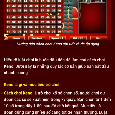
Hướng dẫn cách chơi Keno chi tiết và dễ áp dụng
Hiểu rõ luật chơi là bước đầu tiên để làm chủ cách chơi
Keno. Dưới đây là những quy tắc cơ bản giúp bạn bắt đầu
nhanh chóng.
Keno là gì và mục tiêu trò chơi
Cách chơi Keno
là trò chơi xổ số chọn số, người chơi dự
đoán các số sẽ xuất hiện trong kỳ quay. Bạn chọn từ 1 đến
10 số trong dãy 1-80, sau đó chờ kết quả. Mục tiêu là
đoán đúng càng nhiều số càng tốt để nhận thưởng. Luật