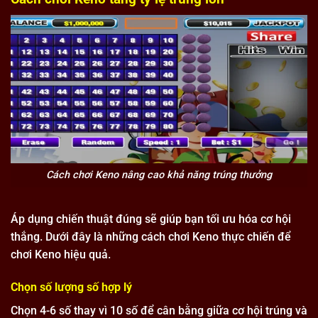
Cách chơi Keno nâng cao khả năng trúng thưởng
Áp dụng chiến thuật đúng sẽ giúp bạn tối ưu hóa cơ hội
thắng. Dưới đây là những cách chơi Keno thực chiến để
chơi Keno hiệu quả.
Chọn số lượng số hợp lý
Chọn 4-6 số thay vì 10 số để cân bằng giữa cơ hội trúng và