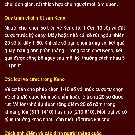
chơi đơn giản, rất thích hợp cho người mới làm quen.
Quy trình chơi một ván Keno
Người chơi chọn số trên vé Keno (từ 1 đến 10 số) và đặt
cược trước kỳ quay. Máy hoặc nhà cái sẽ rút ngẫu nhiên
20 số từ dãy 1-80. Khi các số bạn chọn trùng với kết quả
quay, bạn giành phần thắng. Trong cách chơi Keno, kết
quả được công bố ngay sau mỗi kỳ, thường cách nhau 5-
10 phút.
Các loại vé cược trong Keno
Vé cơ bản cho phép chọn 1-10 số với mức cược tự chọn.
Vé chẵn/lẻ cược tổng số chẵn hoặc lẻ trong 20 số được
rút. Vé lớn/nhỏ dự đoán tổng điểm 20 số nằm trong
khoảng lớn (811-1410) hay nhỏ (210-810). Mỗi loại vé có
tỷ lệ thưởng khác nhau, cần hiểu rõ trước khi chơi.
Cách tính điểm và xác định người thắng cuộc