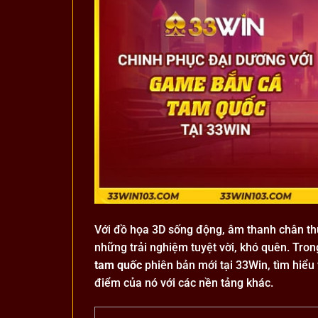
Với đồ họa 3D sống động, âm thanh chân th
những trải nghiệm tuyệt vời, khó quên. Tron
tam quốc
phiên bản mới tại 33Win, tìm hiểu 
điểm của nó với các nền tảng khác.