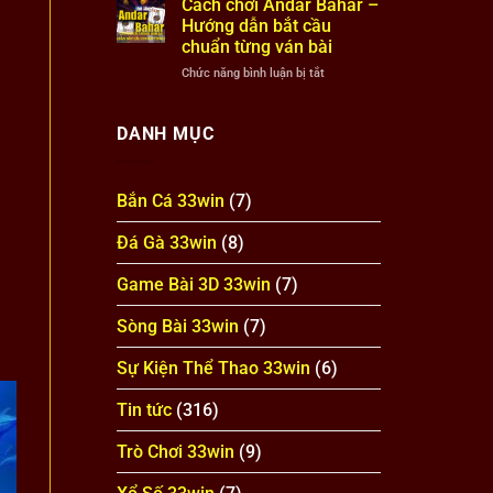
phút
Cách chơi Andar Bahar –
Keno
thông
Hướng dẫn bắt cầu
–
minh
chuẩn từng ván bài
Bí
từ
ở
Chức năng bình luận bị tắt
quyết
cao
Cách
tăng
thủ
chơi
tỷ
Andar
lệ
DANH MỤC
Bahar
trúng
–
thưởng
Hướng
hiệu
Bắn Cá 33win
(7)
dẫn
quả
bắt
Đá Gà 33win
(8)
cầu
chuẩn
từng
Game Bài 3D 33win
(7)
ván
bài
Sòng Bài 33win
(7)
Sự Kiện Thể Thao 33win
(6)
Tin tức
(316)
Trò Chơi 33win
(9)