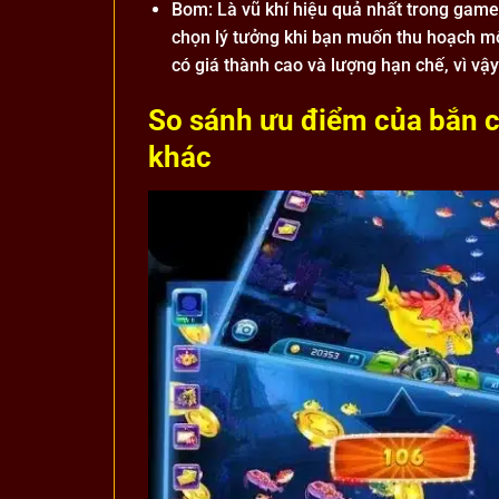
Bom: Là vũ khí hiệu quả nhất trong game, 
chọn lý tưởng khi bạn muốn thu hoạch mộ
có giá thành cao và lượng hạn chế, vì vậ
So sánh ưu điểm của bắn c
khác