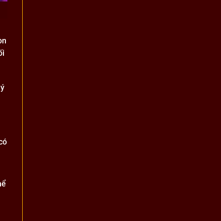
òn
ối
lý
có
à
hể