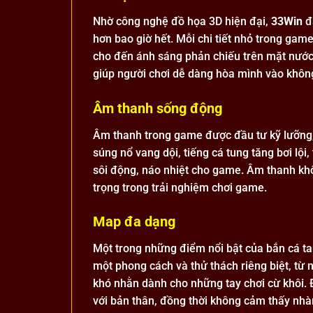
Nhờ công nghệ đồ họa 3D hiện đại,
33Win
đã
hơn bao giờ hết. Mỗi chi tiết nhỏ trong ga
cho đến ánh sáng phản chiếu trên mặt nước.
giúp người chơi dễ dàng hòa mình vào khôn
Âm thanh sống động
Âm thanh trong game được đầu tư kỹ lưỡng,
súng nổ vang dội, tiếng cá tung tăng bơi lội
sôi động, náo nhiệt cho game. Âm thanh khô
trọng trong trải nghiệm chơi game.
Map đa dạng
Một trong những điểm nổi bật của bắn cá 
một phong cách và thử thách riêng biệt, t
khó nhằn dành cho những tay chơi cừ khôi. 
với bản thân, đồng thời không cảm thấy nh