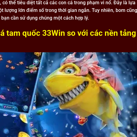
có thể tiêu diệt tất cả các con cá trong phạm vi nổ. Đây là lựa
t lượng lớn điểm số trong thời gian ngắn. Tuy nhiên, bom cũn
y bạn cần sử dụng chúng một cách hợp lý.
á tam quốc 33Win so với các nền tảng