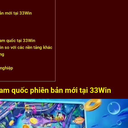
ản mới tại 33Win
tam quốc tại 33Win
n so với các nền tảng khác
ng
 nghiệp
tam quốc phiên bản mới tại 33Win