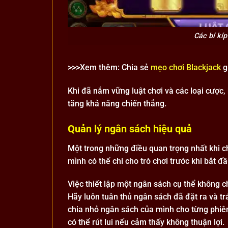
Các bí kí
>>>Xem thêm: Chia sẻ
mẹo chơi Blackjack
g
Khi đã nắm vững luật chơi và các loại cược,
tăng khả năng chiến thắng.
Quản lý ngân sách hiệu quả
Một trong những điều quan trọng nhất khi ch
mình có thể chi cho trò chơi trước khi bắt đầ
Việc thiết lập một ngân sách cụ thể không ch
Hãy luôn tuân thủ ngân sách đã đặt ra và trá
chia nhỏ ngân sách của mình cho từng phiên 
có thể rút lui nếu cảm thấy không thuận lợi.