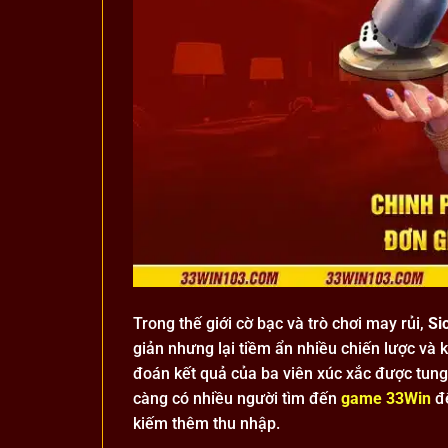
Trong thế giới cờ bạc và trò chơi may rủi,
Si
giản nhưng lại tiềm ẩn nhiều chiến lược và k
đoán kết quả của ba viên xúc xắc được tung
càng có nhiều người tìm đến
game 33Win
để
kiếm thêm thu nhập.