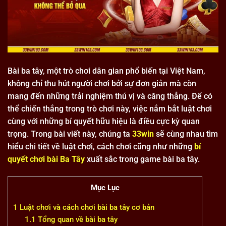
Bài ba tây, một trò chơi dân gian phổ biến tại Việt Nam,
không chỉ thu hút người chơi bởi sự đơn giản mà còn
mang đến những trải nghiệm thú vị và căng thẳng. Để có
thể chiến thắng trong trò chơi này, việc nắm bắt luật chơi
cùng với những bí quyết hữu hiệu là điều cực kỳ quan
trọng. Trong bài viết này, chúng ta
33win
sẽ cùng nhau tìm
hiểu chi tiết về luật chơi, cách chơi cũng như những
bí
quyết chơi bài Ba Tây
xuất sắc trong game bài ba tây.
Mục Lục
1
Luật chơi và cách chơi bài ba tây cơ bản
1.1
Tổng quan về bài ba tây