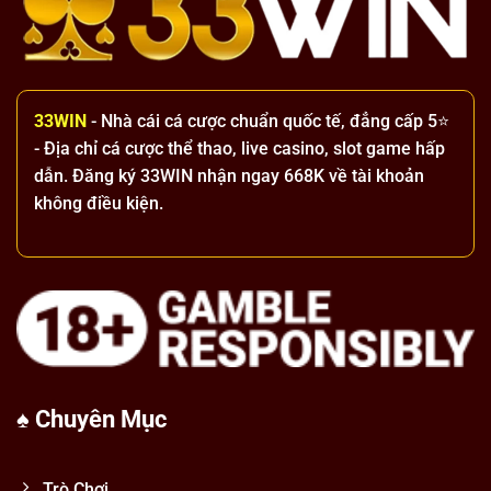
33WIN
- Nhà cái cá cược chuẩn quốc tế, đẳng cấp 5⭐
- Địa chỉ cá cược thể thao, live casino, slot game hấp
dẫn. Đăng ký 33WIN nhận ngay 668K về tài khoản
không điều kiện.
♠️ Chuyên Mục
Trò Chơi