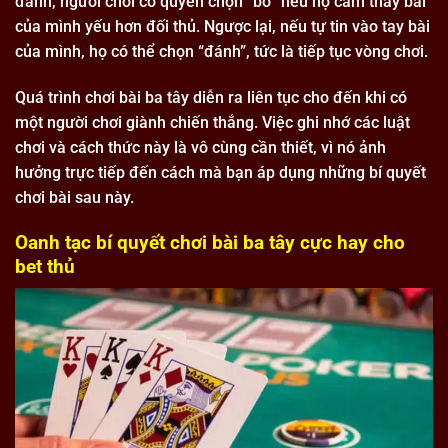
đánh, người chơi có quyền chọn “bỏ” nếu họ cảm thấy bài
của mình yếu hơn đối thủ. Ngược lại, nếu tự tin vào tay bài
của mình, họ có thể chọn “đánh”, tức là tiếp tục vòng chơi.
Quá trình chơi bài ba tây diễn ra liên tục cho đến khi có
một người chơi giành chiến thắng. Việc ghi nhớ các luật
chơi và cách thức này là vô cùng cần thiết, vì nó ảnh
hưởng trực tiếp đến cách mà bạn áp dụng những bí quyết
chơi bài sau này.
Oanh tạc bí quyết chơi bài ba tây cực hay cho
bet thủ