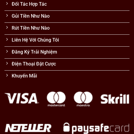
Đối Tác Hợp Tác
Gủi Tiền Như Nào
Rút Tiền Như Nào
Liên Hệ Với Chúng Tôi
Đăng Ký Trải Nghiệm
Điện Thoại Đặt Cược
Khuyến Mãi