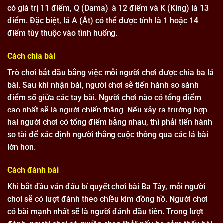
có giá trị 11 điểm, Q (Dama) là 12 điểm và K (King) là 13
điểm. Đặc biệt, lá A (Át) có thể được tính là 1 hoặc 14
điểm tùy thuộc vào tình huống.
Cách chia bài
Trò chơi bắt đầu bằng việc mỗi người chơi được chia ba lá
bài. Sau khi nhận bài, người chơi sẽ tiến hành so sánh
điểm số giữa các tay bài. Người chơi nào có tổng điểm
cao nhất sẽ là người chiến thắng. Nếu xảy ra trường hợp
hai người chơi có tổng điểm bằng nhau, thì phải tiến hành
so tài để xác định người thắng cuộc thông qua các lá bài
lớn hơn.
Cách đánh bài
Khi bắt đầu ván đấu bí quyết chơi bài Ba Tây, mỗi người
chơi sẽ có lượt đánh theo chiều kim đồng hồ. Người chơi
có bài mạnh nhất sẽ là người đánh đầu tiên. Trong lượt