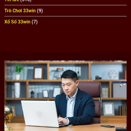
Trò Chơi 33win
(9)
Xổ Số 33win
(7)