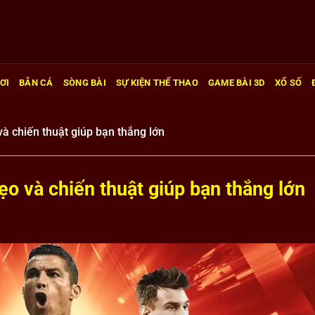
ƠI
BẮN CÁ
SÒNG BÀI
SỰ KIỆN THỂ THAO
GAME BÀI 3D
XỔ SỐ
à chiến thuật giúp bạn thắng lớn
o và chiến thuật giúp bạn thắng lớn