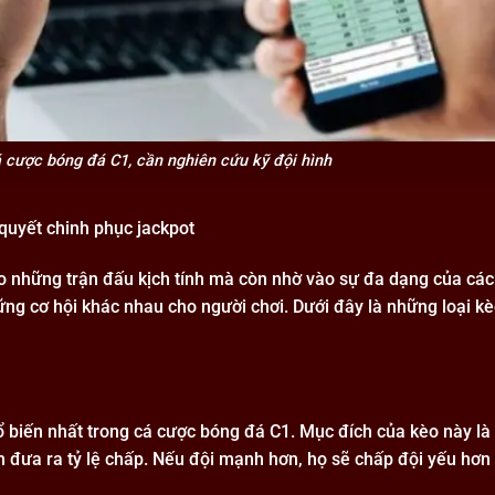
 cược bóng đá C1, cần nghiên cứu kỹ đội hình
í quyết chinh phục jackpot
ào những trận đấu kịch tính mà còn nhờ vào sự đa dạng của các
ững cơ hội khác nhau cho người chơi. Dưới đây là những loại k
ổ biến nhất trong cá cược bóng đá C1. Mục đích của kèo này là
h đưa ra tỷ lệ chấp. Nếu đội mạnh hơn, họ sẽ chấp đội yếu hơn