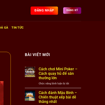
ĐĂNG NHẬP
ĐĂNG KÝ
ĐÁ GÀ
TIN TỨC
BÀI VIẾT MỚI
Cách chơi Mini Poker –
Cách quay hũ để săn
thưởng lớn
ở
Chức năng bình luận bị tắt
Cách
chơi
Cách đánh Mậu Binh –
Mini
Chiến thuật xếp bài dễ
Poker
thắng nhất
–