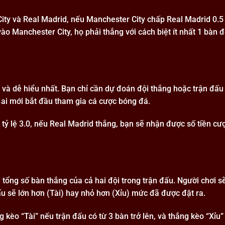
City và Real Madrid, nếu Manchester City chấp Real Madrid 0.5
vào Manchester City, họ phải thắng với cách biệt ít nhất 1 bàn 
 và dễ hiểu nhất. Bạn chỉ cần dự đoán đội thắng hoặc trận đấu
 ai mới bắt đầu tham gia cá cược bóng đá.
 tỷ lệ 3.0, nếu Real Madrid thắng, bạn sẽ nhận được số tiền cư
n tổng số bàn thắng của cả hai đội trong trận đấu. Người chơi s
u sẽ lớn hơn (Tài) hay nhỏ hơn (Xỉu) mức đã được đặt ra.
ng kèo “Tài” nếu trận đấu có từ 3 bàn trở lên, và thắng kèo “Xỉu”