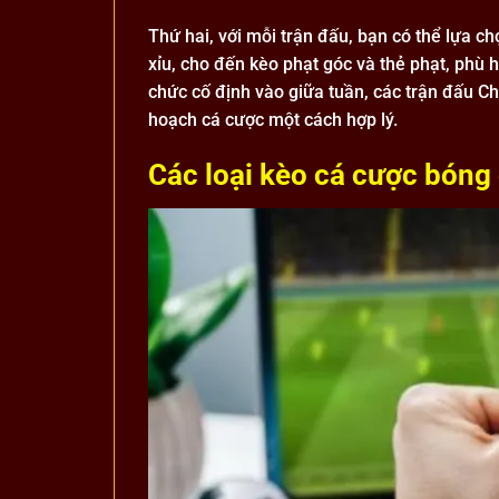
Thứ hai, với mỗi trận đấu, bạn có thể lựa ch
xỉu, cho đến kèo phạt góc và thẻ phạt, phù h
chức cố định vào giữa tuần, các trận đấu Ch
hoạch cá cược một cách hợp lý.
Các loại kèo cá cược bóng