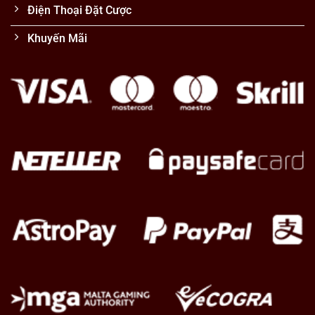
Điện Thoại Đặt Cược
Khuyến Mãi