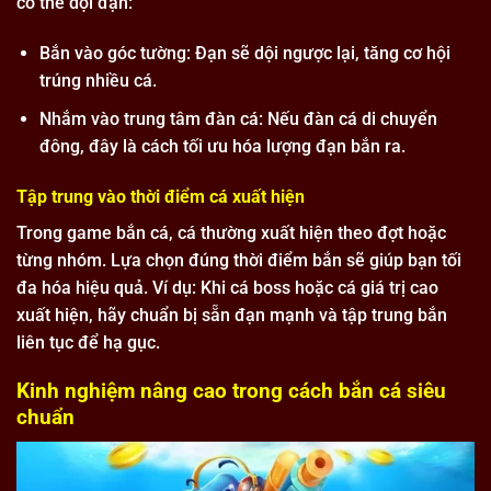
có thể dội đạn:
Bắn vào góc tường: Đạn sẽ dội ngược lại, tăng cơ hội
trúng nhiều cá.
Nhắm vào trung tâm đàn cá: Nếu đàn cá di chuyển
đông, đây là cách tối ưu hóa lượng đạn bắn ra.
Tập trung vào thời điểm cá xuất hiện
Trong game bắn cá, cá thường xuất hiện theo đợt hoặc
từng nhóm. Lựa chọn đúng thời điểm bắn sẽ giúp bạn tối
đa hóa hiệu quả. Ví dụ: Khi cá boss hoặc cá giá trị cao
xuất hiện, hãy chuẩn bị sẵn đạn mạnh và tập trung bắn
liên tục để hạ gục.
Kinh nghiệm nâng cao trong cách bắn cá siêu
chuẩn