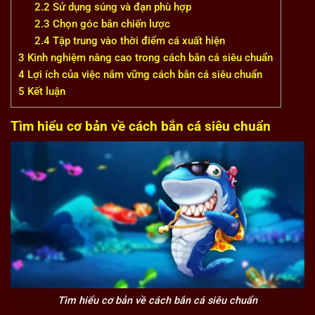
2.2
Sử dụng súng và đạn phù hợp
2.3
Chọn góc bắn chiến lược
2.4
Tập trung vào thời điểm cá xuất hiện
3
Kinh nghiệm nâng cao trong cách bắn cá siêu chuẩn
4
Lợi ích của việc nắm vững cách bắn cá siêu chuẩn
5
Kết luận
Tìm hiểu cơ bản về cách bắn cá siêu chuẩn
Tìm hiểu cơ bản về cách bắn cá siêu chuẩn