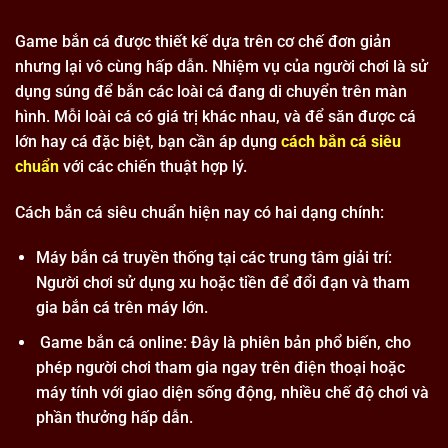
Game bắn cá được thiết kế dựa trên cơ chế đơn giản
nhưng lại vô cùng hấp dẫn. Nhiệm vụ của người chơi là sử
dụng súng để bắn các loài cá đang di chuyển trên màn
hình. Mỗi loài cá có giá trị khác nhau, và để săn được cá
lớn hay cá đặc biệt, bạn cần áp dụng
cách bắn cá siêu
chuẩn
với các chiến thuật hợp lý.
Cách bắn cá siêu chuẩn hiện nay có hai dạng chính:
Máy bắn cá truyền thống tại các trung tâm giải trí:
Người chơi sử dụng xu hoặc tiền để đổi đạn và tham
gia bắn cá trên máy lớn.
Game bắn cá online: Đây là phiên bản phổ biến, cho
phép người chơi tham gia ngay trên điện thoại hoặc
máy tính với giao diện sống động, nhiều chế độ chơi và
phần thưởng hấp dẫn.