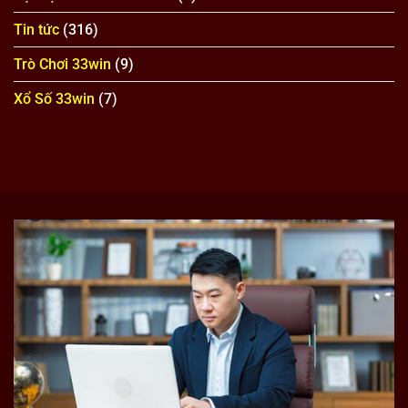
Tin tức
(316)
Trò Chơi 33win
(9)
Xổ Số 33win
(7)