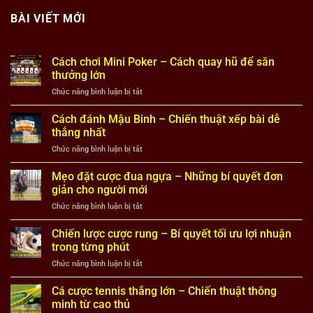
BÀI VIẾT MỚI
Cách chơi Mini Poker – Cách quay hũ để săn
thưởng lớn
ở
Chức năng bình luận bị tắt
Cách
chơi
Cách đánh Mậu Binh – Chiến thuật xếp bài dễ
Mini
thắng nhất
Poker
ở
Chức năng bình luận bị tắt
–
Cách
Cách
đánh
Mẹo đặt cược đua ngựa – Những bí quyết đơn
quay
Mậu
hũ
giản cho người mới
Binh
để
ở
Chức năng bình luận bị tắt
–
săn
Mẹo
Chiến
thưởng
đặt
Chiến lược cược rung – Bí quyết tối ưu lợi nhuận
thuật
lớn
cược
xếp
trong từng phút
đua
bài
ở
Chức năng bình luận bị tắt
ngựa
dễ
Chiến
–
thắng
lược
Cá cược tennis thắng lớn – Chiến thuật thông
Những
nhất
cược
bí
minh từ cao thủ
rung
quyết