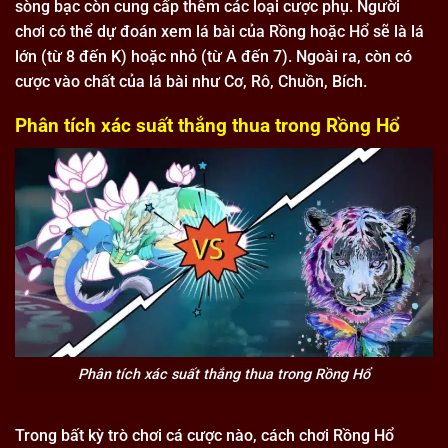
sòng bạc còn cung cấp thêm các loại cược phụ. Người
chơi có thể dự đoán xem lá bài của Rồng hoặc Hổ sẽ là lá
lớn (từ 8 đến K) hoặc nhỏ (từ A đến 7). Ngoài ra, còn có
cược vào chất của lá bài như Cơ, Rô, Chuồn, Bích.
Phân tích xác suất thắng thua trong Rồng Hổ
Phân tích xác suất thắng thua trong Rồng Hổ
Trong bất kỳ trò chơi cá cược nào, cách chơi Rồng Hổ