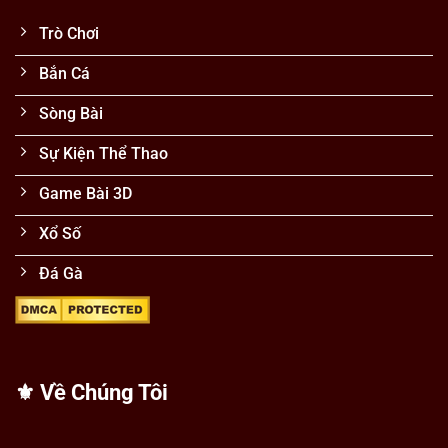
Trò Chơi
Bắn Cá
Sòng Bài
Sự Kiện Thể Thao
Game Bài 3D
Xổ Số
Đá Gà
⚜️ Về Chúng Tôi