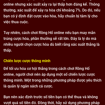
online nhưng xác suất xảy ra lại thấp hơn đáng kể. Thông
thường, xác suất để xảy ra hòa chỉ khoảng 7%. Do đó, nếu
bạn có ý định đặt cược vào hòa, hãy chuẩn bị tâm lý cho
việc thua cuộc.
Tuy nhiên, cách chơi Rồng Hổ online nếu bạn may mắn
trúng cược hòa, phần thưởng sẽ rất lớn. Đây là lý do mà
nhiều người chọn cược hòa dù biết rằng xác suất thắng là
thấp.
Chiến lược cược thông minh
Để tối ưu hóa cơ hội thắng trong cách chơi Rồng Hổ
online, người chơi nên áp dụng một số chiến lược cược
thông minh. Một trong những phương pháp được yêu thích
là quản lý ngân sách cá cược.
Bạn nên xác định trước số tiền bạn có thể thua và không
vượt quá số tiền đó. Đồng thời, hãy sử dụng phương pháp