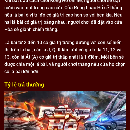
Khi bắt đầu cách chơi Rồng Hổ online, người chơi sẽ đặt
cược vào một trong các cửa. Cửa Rồng hoặc Hổ sẽ thắng
nếu lá bài ở vị trí đó có giá trị cao hơn so với bên kia. Nếu
hai lá bài có giá trị bằng nhau, người chơi đã đặt vào cửa
Hòa sẽ giành chiến thắng.
Lá bài từ 2 đến 10 có giá trị tương đương với con số hiển
thị trên lá bài, các lá J, Q, K lần lượt có giá trị là 11, 12 và
13, còn lá Át (A) có giá trị thấp nhất là 1 điểm. Mỗi bên sẽ
được chia một lá bài, và người chơi thắng nếu cửa họ chọn
có lá bài lớn hơn.
Tỷ lệ trả thưởng