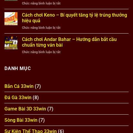
ở
Chức năng bình luận bị tắt
–
đơn
Cá
Bí
giản
cược
Cách chơi Keno – Bí quyết tăng tỷ lệ trúng thưởng
quyết
cho
tennis
tối
hiệu quả
người
thắng
ưu
mới
ở
Chức năng bình luận bị tắt
lớn
lợi
Cách
–
nhuận
chơi
Cách chơi Andar Bahar – Hướng dẫn bắt cầu
Chiến
trong
Keno
thuật
chuẩn từng ván bài
từng
–
thông
phút
ở
Chức năng bình luận bị tắt
Bí
minh
Cách
quyết
từ
chơi
tăng
cao
Andar
DANH MỤC
tỷ
thủ
Bahar
lệ
–
trúng
Hướng
thưởng
Bắn Cá 33win
(7)
dẫn
hiệu
bắt
quả
Đá Gà 33win
(8)
cầu
chuẩn
từng
Game Bài 3D 33win
(7)
ván
bài
Sòng Bài 33win
(7)
Sự Kiện Thể Thao 33win
(6)