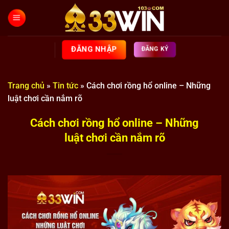
Chuyển
đến
nội
dung
ĐĂNG NHẬP
ĐĂNG KÝ
Trang chủ
»
Tin tức
»
Cách chơi rồng hổ online – Những
luật chơi cần nắm rõ
Cách chơi rồng hổ online – Những
luật chơi cần nắm rõ