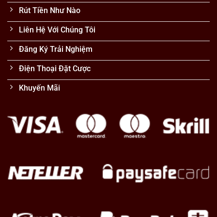
Rút Tiền Như Nào
Liên Hệ Với Chúng Tôi
Đăng Ký Trải Nghiệm
Điện Thoại Đặt Cược
Khuyến Mãi