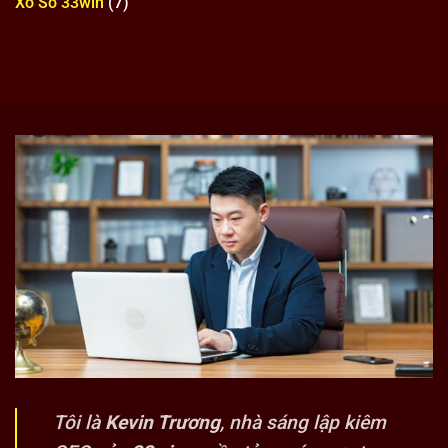
Xổ Số 33win
(7)
Tôi là
Kevin Trương
, nhà sáng lập kiêm