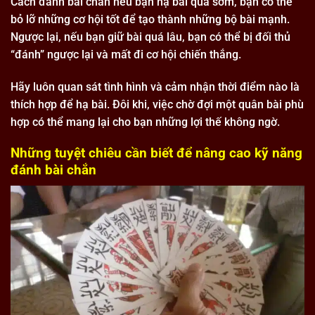
Cách đánh bài chắn
nếu bạn hạ bài quá sớm, bạn có thể
bỏ lỡ những cơ hội tốt để tạo thành những bộ bài mạnh.
Ngược lại, nếu bạn giữ bài quá lâu, bạn có thể bị đối thủ
“đánh” ngược lại và mất đi cơ hội chiến thắng.
Hãy luôn quan sát tình hình và cảm nhận thời điểm nào là
thích hợp để hạ bài. Đôi khi, việc chờ đợi một quân bài phù
hợp có thể mang lại cho bạn những lợi thế không ngờ.
Những tuyệt chiêu cần biết để nâng cao kỹ năng
đánh bài chắn