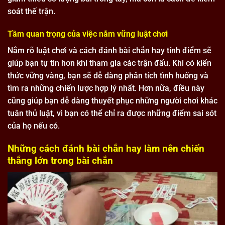
soát thế trận.
Tầm quan trọng của việc nắm vững luật chơi
Nắm rõ luật chơi và cách đánh bài chắn hay tính điểm sẽ
giúp bạn tự tin hơn khi tham gia các trận đấu. Khi có kiến
thức vững vàng, bạn sẽ dễ dàng phân tích tình huống và
tìm ra những chiến lược hợp lý nhất. Hơn nữa, điều này
cũng giúp bạn dễ dàng thuyết phục những người chơi khác
tuân thủ luật, vì bạn có thể chỉ ra được những điểm sai sót
của họ nếu có.
Những cách đánh bài chắn hay làm nên chiến
thắng lớn trong bài chắn