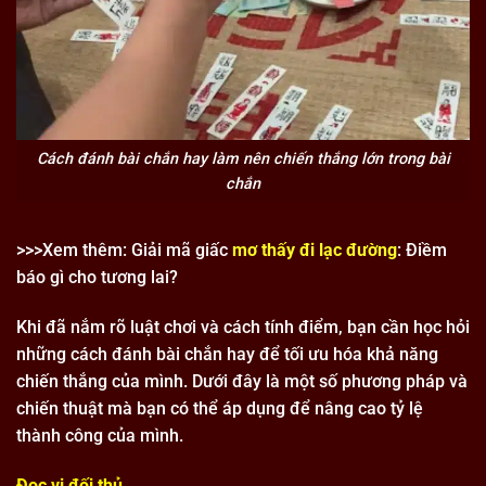
Cách đánh bài chắn hay làm nên chiến thắng lớn trong bài
chắn
>>>Xem thêm: Giải mã giấc
mơ thấy đi lạc đường
: Điềm
báo gì cho tương lai?
Khi đã nắm rõ luật chơi và cách tính điểm, bạn cần học hỏi
những cách đánh bài chắn hay để tối ưu hóa khả năng
chiến thắng của mình. Dưới đây là một số phương pháp và
chiến thuật mà bạn có thể áp dụng để nâng cao tỷ lệ
thành công của mình.
Đọc vị đối thủ