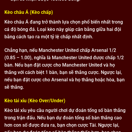
Kèo châu Á (Kèo chấp)
Kèo châu Á đang trở thành lựa chọn phổ biến nhất trong
cá độ bóng đá. Loại kèo này giúp cân bằng giữa hai đội
bằng cách tạo ra một tỷ lệ chấp nhất định.
Chẳng hạn, nếu Manchester United chấp Arsenal 1/2
(0.85 – 1.00), nghĩa là Manchester United được chấp 1/2
bàn. Nếu bạn đặt cược cho Manchester United và họ
thắng với cách biệt 1 bàn, bạn sẽ thắng cược. Ngược lại,
nếu bạn đặt cược cho Arsenal và họ thắng hoặc hòa, bạn
sẽ thắng.
Kèo tài xỉu (Kèo Over/Under)
Kèo tài xỉu yêu cầu người chơi dự đoán tổng số bàn thắng
trong trận đấu. Nếu bạn dự đoán tổng số bàn thắng cao
hơn con số được đưa ra, bạn chọn cược Tài. Ngược lại,