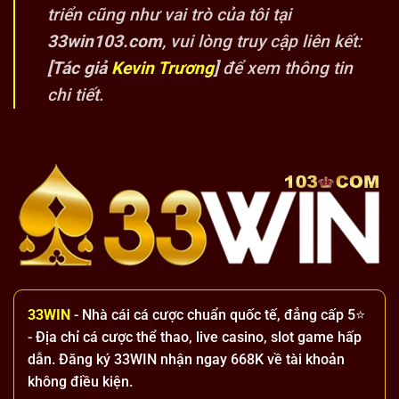
triển cũng như vai trò của tôi tại
33win103.com
, vui lòng truy cập liên kết:
[Tác giả
Kevin Trương
]
để xem thông tin
chi tiết.
33WIN
- Nhà cái cá cược chuẩn quốc tế, đẳng cấp 5⭐
- Địa chỉ cá cược thể thao, live casino, slot game hấp
dẫn. Đăng ký 33WIN nhận ngay 668K về tài khoản
không điều kiện.