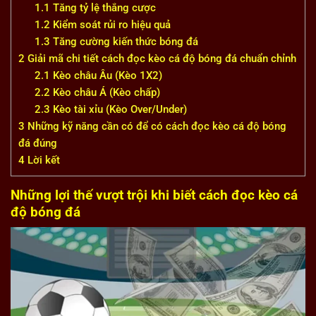
1.1
Tăng tỷ lệ thắng cược
1.2
Kiểm soát rủi ro hiệu quả
1.3
Tăng cường kiến thức bóng đá
2
Giải mã chi tiết cách đọc kèo cá độ bóng đá chuẩn chỉnh
2.1
Kèo châu Âu (Kèo 1X2)
2.2
Kèo châu Á (Kèo chấp)
2.3
Kèo tài xỉu (Kèo Over/Under)
3
Những kỹ năng cần có để có cách đọc kèo cá độ bóng
đá đúng
4
Lời kết
Những lợi thế vượt trội khi biết cách đọc kèo cá
độ bóng đá