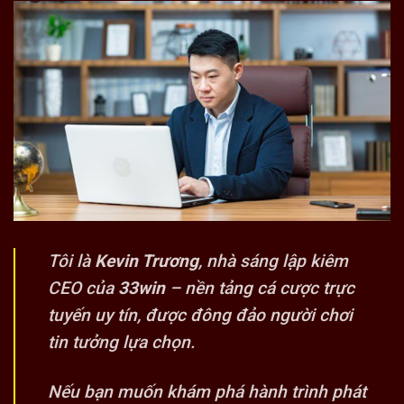
Tôi là
Kevin Trương
, nhà sáng lập kiêm
CEO của
33win
– nền tảng cá cược trực
tuyến uy tín, được đông đảo người chơi
tin tưởng lựa chọn.
Nếu bạn muốn khám phá hành trình phát