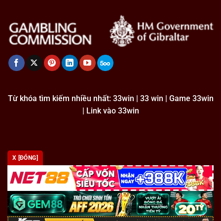
Từ khóa tìm kiếm nhiều nhất: 33win | 33 win | Game 33win
| Link vào 33win
X [ĐÓNG]
NHÀ CÁI UY TÍN
33WIN
33WIN
KUBET
S666
HELLO88
789CLUB
789CLUB
FB88
SUNWIN
GAME BÀI ĐỔI THƯỞNG
GO88
BONG88
LEO88
FM88
KING88
Copyright 2024 © Bản quyền thuộc 33Win
Những đối tác uy tín cùng Chúng tôi kiến tạo giá trị bền vững: