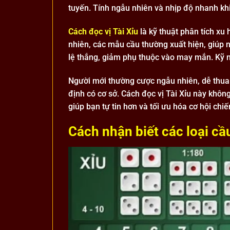
tuyến. Tính ngẫu nhiên và nhịp độ nhanh khi
Cách đọc vị Tài Xỉu
là kỹ thuật phân tích xu
nhiên, các mẫu cầu thường xuất hiện, giúp n
lệ thắng, giảm phụ thuộc vào may mắn. Kỹ nă
Người mới thường cược ngẫu nhiên, dễ thua l
định có cơ sở. Cách đọc vị Tài Xỉu này khôn
giúp bạn tự tin hơn và tối ưu hóa cơ hội chiế
Cách nhận biết các loại cầu