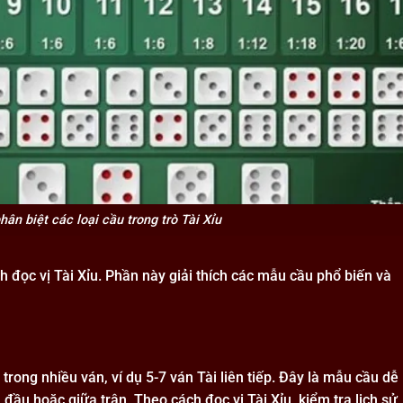
ân biệt các loại cầu trong trò Tài Xỉu
h đọc vị Tài Xỉu. Phần này giải thích các mẫu cầu phổ biến và
c trong nhiều ván, ví dụ 5-7 ván Tài liên tiếp. Đây là mẫu cầu dễ
 đầu hoặc giữa trận. Theo cách đọc vị Tài Xỉu, kiểm tra lịch sử