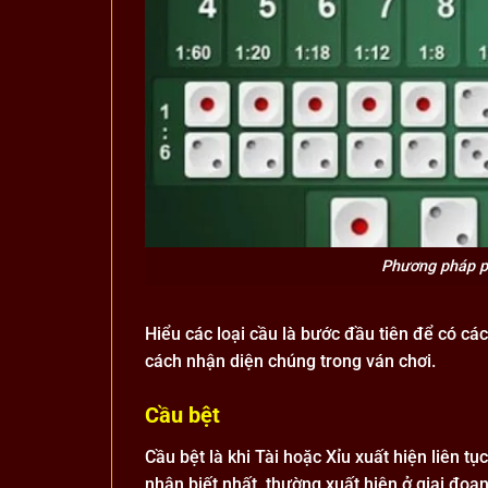
Phương pháp ph
Hiểu các loại cầu là bước đầu tiên để có các
cách nhận diện chúng trong ván chơi.
Cầu bệt
Cầu bệt là khi Tài hoặc Xỉu xuất hiện liên tụ
nhận biết nhất, thường xuất hiện ở giai đoạn