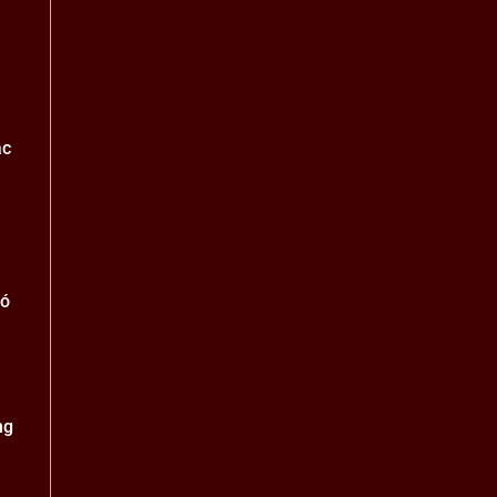
ác
có
ng