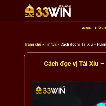
Chuyển
đến
nội
dung
33WIN
TRÒ CH
Trang chủ
»
Tin tức
»
Cách đọc vị Tài Xỉu – Hướ
Cách đọc vị Tài Xỉu –