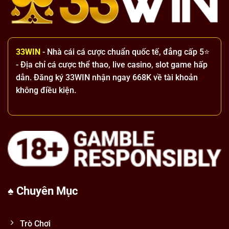
33WIN
- Nhà cái cá cược chuẩn quốc tế, đẳng cấp 5⭐
- Địa chỉ cá cược thể thao, live casino, slot game hấp
dẫn. Đăng ký 33WIN nhận ngay 668K về tài khoản
không điều kiện.
♠️ Chuyên Mục
Trò Chơi