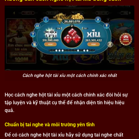
Cách nghe hột tài xỉu một cách chính xác nhất
Học cách nghe hột tài xỉu một cách chính xác đòi hỏi sự
tập luyện và kỹ thuật cụ thể để nhận diện tín hiệu hiệu
quả.
Chuẩn bị tai nghe và môi trường yên tĩnh
Để có cách nghe hột tài xỉu hãy sử dụng tai nghe chất