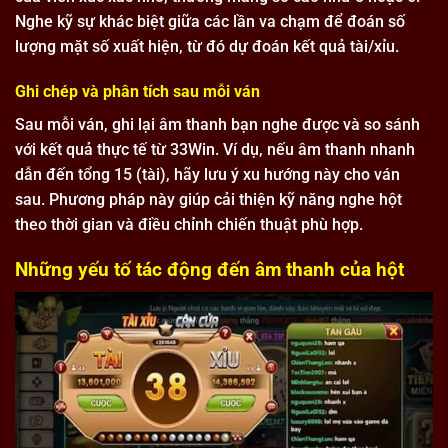
Nghe kỹ sự khác biệt giữa các lần va chạm để đoán số
lượng mặt số xuất hiện, từ đó dự đoán kết quả tài/xỉu.
Ghi chép và phân tích sau mỗi ván
Sau mỗi ván, ghi lại âm thanh bạn nghe được và so sánh
với kết quả thực tế từ 33Win. Ví dụ, nếu âm thanh nhanh
dẫn đến tổng 15 (tài), hãy lưu ý xu hướng này cho ván
sau. Phương pháp này giúp cải thiện kỹ năng nghe hột
theo thời gian và điều chỉnh chiến thuật phù hợp.
Những yếu tố tác động đến âm thanh của hột