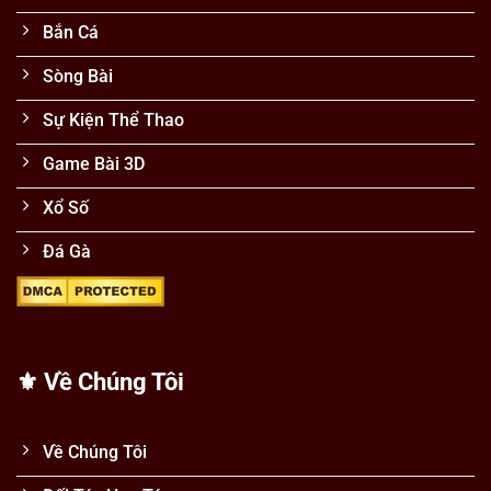
Bắn Cá
Sòng Bài
Sự Kiện Thể Thao
Game Bài 3D
Xổ Số
Đá Gà
⚜️ Về Chúng Tôi
Về Chúng Tôi