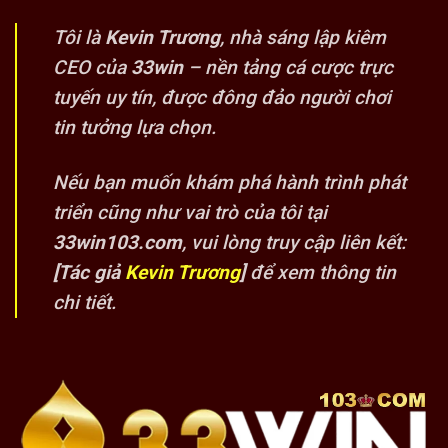
Tôi là
Kevin Trương
, nhà sáng lập kiêm
CEO của
33win
– nền tảng cá cược trực
tuyến uy tín, được đông đảo người chơi
tin tưởng lựa chọn.
Nếu bạn muốn khám phá hành trình phát
triển cũng như vai trò của tôi tại
33win103.com
, vui lòng truy cập liên kết:
[Tác giả
Kevin Trương
]
để xem thông tin
chi tiết.