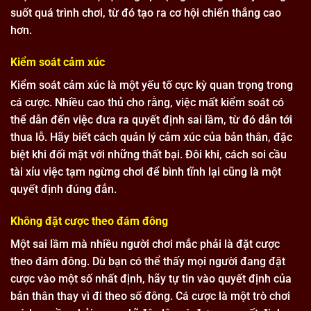
suốt quá trình chơi, từ đó tạo ra cơ hội chiến thắng cao
hơn.
Kiểm soát cảm xúc
Kiểm soát cảm xúc là một yếu tố cực kỳ quan trọng trong
cá cược. Nhiều cao thủ cho rằng, việc mất kiểm soát có
thể dẫn đến việc đưa ra quyết định sai lầm, từ đó dẫn tới
thua lỗ. Hãy biết cách quản lý cảm xúc của bản thân, đặc
biệt khi đối mặt với những thất bại. Đôi khi, cách soi cầu
tài xỉu việc tạm ngừng chơi để bình tĩnh lại cũng là một
quyết định đúng đắn.
Không đặt cược theo đám đông
Một sai lầm mà nhiều người chơi mắc phải là đặt cược
theo đám đông. Dù bạn có thể thấy mọi người đang đặt
cược vào một số nhất định, hãy tự tin vào quyết định của
bản thân thay vì đi theo số đông. Cá cược là một trò chơi