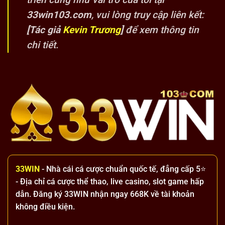
33win103.com
, vui lòng truy cập liên kết:
[Tác giả
Kevin Trương
]
để xem thông tin
chi tiết.
33WIN
- Nhà cái cá cược chuẩn quốc tế, đẳng cấp 5⭐
- Địa chỉ cá cược thể thao, live casino, slot game hấp
dẫn. Đăng ký 33WIN nhận ngay 668K về tài khoản
không điều kiện.