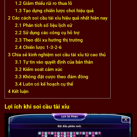
1.2
Giảm thiểu rủi ro thua lỗ
1.3
Tạo dựng chiến lược chơi hiệu quả
2
Các cách soi cầu tài xỉu hiệu quả nhất hiện nay
2.1
Phân tích số liệu lịch sử
2.2
Sử dụng các công cụ hỗ trợ
2.3
Theo dõi xu hướng thị trường
2.4
Chiến lược 1-3-2-6
3
Chia sẻ kinh nghiệm soi cầu tài xỉu từ cao thủ
3.1
Tự tin vào quyết định của bản thân
3.2
Kiểm soát cảm xúc
3.3
Không đặt cược theo đám đông
3.4
Luôn có kế hoạch cụ thể
4
Kết luận
Lợi ích khi soi cầu tài xỉu