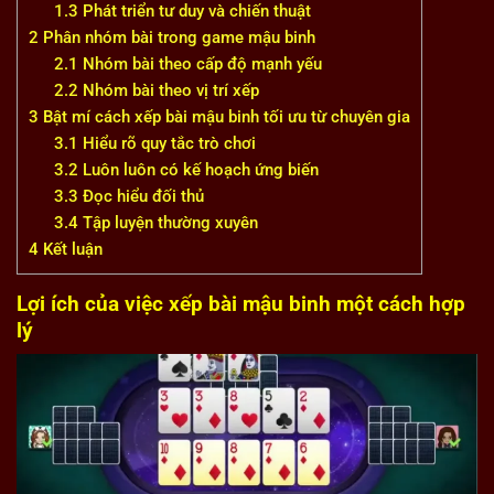
1.3
Phát triển tư duy và chiến thuật
2
Phân nhóm bài trong game mậu binh
2.1
Nhóm bài theo cấp độ mạnh yếu
2.2
Nhóm bài theo vị trí xếp
3
Bật mí cách xếp bài mậu binh tối ưu từ chuyên gia
3.1
Hiểu rõ quy tắc trò chơi
3.2
Luôn luôn có kế hoạch ứng biến
3.3
Đọc hiểu đối thủ
3.4
Tập luyện thường xuyên
4
Kết luận
Lợi ích của việc xếp bài mậu binh một cách hợp
lý