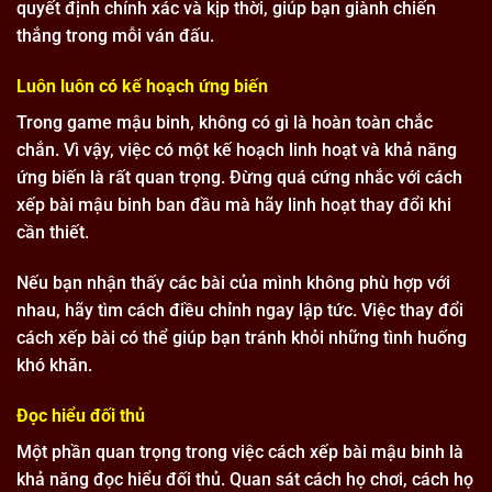
quyết định chính xác và kịp thời, giúp bạn giành chiến
thắng trong mỗi ván đấu.
Luôn luôn có kế hoạch ứng biến
Trong game mậu binh, không có gì là hoàn toàn chắc
chắn. Vì vậy, việc có một kế hoạch linh hoạt và khả năng
ứng biến là rất quan trọng. Đừng quá cứng nhắc với cách
xếp bài mậu binh ban đầu mà hãy linh hoạt thay đổi khi
cần thiết.
Nếu bạn nhận thấy các bài của mình không phù hợp với
nhau, hãy tìm cách điều chỉnh ngay lập tức. Việc thay đổi
cách xếp bài có thể giúp bạn tránh khỏi những tình huống
khó khăn.
Đọc hiểu đối thủ
Một phần quan trọng trong việc cách xếp bài mậu binh là
khả năng đọc hiểu đối thủ. Quan sát cách họ chơi, cách họ