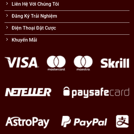
Liên Hệ Với Chúng Tôi
Đăng Ký Trải Nghiệm
Điện Thoại Đặt Cược
Khuyến Mãi