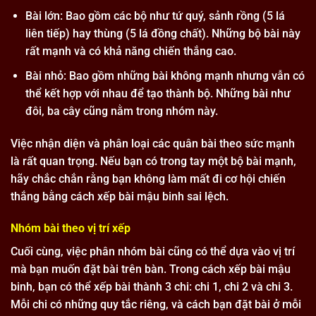
Bài lớn: Bao gồm các bộ như tứ quý, sảnh rồng (5 lá
liên tiếp) hay thùng (5 lá đồng chất). Những bộ bài này
rất mạnh và có khả năng chiến thắng cao.
Bài nhỏ: Bao gồm những bài không mạnh nhưng vẫn có
thể kết hợp với nhau để tạo thành bộ. Những bài như
đôi, ba cây cũng nằm trong nhóm này.
Việc nhận diện và phân loại các quân bài theo sức mạnh
là rất quan trọng. Nếu bạn có trong tay một bộ bài mạnh,
hãy chắc chắn rằng bạn không làm mất đi cơ hội chiến
thắng bằng cách xếp bài mậu binh sai lệch.
Nhóm bài theo vị trí xếp
Cuối cùng, việc phân nhóm bài cũng có thể dựa vào vị trí
mà bạn muốn đặt bài trên bàn. Trong cách xếp bài mậu
binh, bạn có thể xếp bài thành 3 chi: chi 1, chi 2 và chi 3.
Mỗi chi có những quy tắc riêng, và cách bạn đặt bài ở mỗi