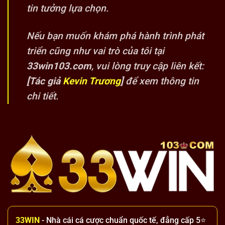
tin tưởng lựa chọn.
Nếu bạn muốn khám phá hành trình phát
triển cũng như vai trò của tôi tại
33win103.com
, vui lòng truy cập liên kết:
[Tác giả
Kevin Trương
]
để xem thông tin
chi tiết.
33WIN
- Nhà cái cá cược chuẩn quốc tế, đẳng cấp 5⭐