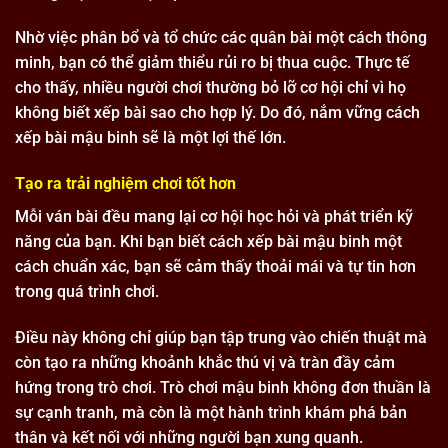
Nhờ việc phân bổ và tổ chức các quân bài một cách thông
minh, bạn có thể giảm thiểu rủi ro bị thua cuộc. Thực tế
cho thấy, nhiều người chơi thường bỏ lỡ cơ hội chỉ vì họ
không biết xếp bài sao cho hợp lý. Do đó, nắm vững cách
xếp bài mậu binh sẽ là một lợi thế lớn.
Tạo ra trải nghiệm chơi tốt hơn
Mỗi ván bài đều mang lại cơ hội học hỏi và phát triển kỹ
năng của bạn. Khi bạn biết cách xếp bài mậu binh một
cách chuẩn xác, bạn sẽ cảm thấy thoải mái và tự tin hơn
trong quá trình chơi.
Điều này không chỉ giúp bạn tập trung vào chiến thuật mà
còn tạo ra những khoảnh khắc thú vị và tràn đầy cảm
hứng trong trò chơi. Trò chơi mậu binh không đơn thuần là
sự cạnh tranh, mà còn là một hành trình khám phá bản
thân và kết nối với những người bạn xung quanh.