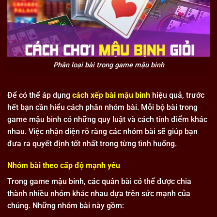
Phân loại bài trong game mậu binh
Để có thể áp dụng
cách xếp bài mậu binh
hiệu quả, trước
hết bạn cần hiểu cách phân nhóm bài. Mỗi bộ bài trong
game mậu binh có những quy luật và cách tính điểm khác
nhau. Việc nhận diện rõ ràng các nhóm bài sẽ giúp bạn
đưa ra quyết định tốt nhất trong từng tình huống.
Nhóm bài theo cấp độ mạnh yếu
Trong game mậu binh, các quân bài có thể được chia
thành nhiều nhóm khác nhau dựa trên sức mạnh của
chúng. Những nhóm bài này gồm: