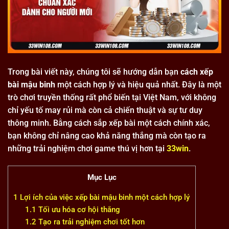
Trong bài viết này, chúng tôi sẽ hướng dẫn bạn
cách xếp
bài mậu binh
một cách hợp lý và hiệu quả nhất. Đây là một
trò chơi truyền thống rất phổ biến tại Việt Nam, với không
chỉ yếu tố may rủi mà còn cả chiến thuật và sự tư duy
thông minh. Bằng cách sắp xếp bài một cách chính xác,
bạn không chỉ nâng cao khả năng thắng mà còn tạo ra
những trải nghiệm chơi game thú vị hơn tại
33win
.
Mục Lục
1
Lợi ích của việc xếp bài mậu binh một cách hợp lý
1.1
Tối ưu hóa cơ hội thắng
1.2
Tạo ra trải nghiệm chơi tốt hơn