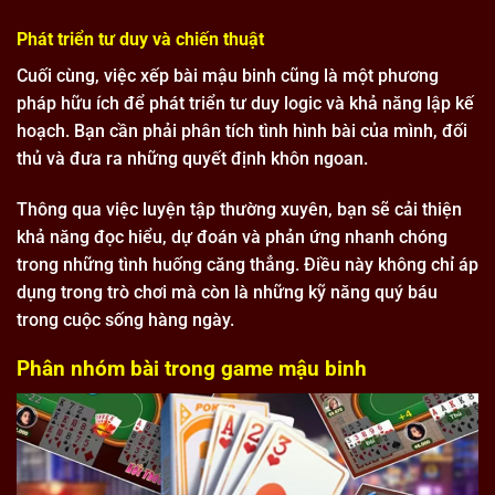
Phát triển tư duy và chiến thuật
Cuối cùng, việc xếp bài mậu binh cũng là một phương
pháp hữu ích để phát triển tư duy logic và khả năng lập kế
hoạch. Bạn cần phải phân tích tình hình bài của mình, đối
thủ và đưa ra những quyết định khôn ngoan.
Thông qua việc luyện tập thường xuyên, bạn sẽ cải thiện
khả năng đọc hiểu, dự đoán và phản ứng nhanh chóng
trong những tình huống căng thẳng. Điều này không chỉ áp
dụng trong trò chơi mà còn là những kỹ năng quý báu
trong cuộc sống hàng ngày.
Phân nhóm bài trong game mậu binh