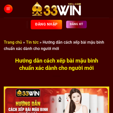
Chuyển
đến
nội
dung
ĐĂNG NHẬP
ĐĂNG KÝ
Trang chủ
»
Tin tức
»
Hướng dẫn cách xếp bài mậu binh
chuẩn xác dành cho người mới
Hướng dẫn cách xếp bài mậu binh
chuẩn xác dành cho người mới