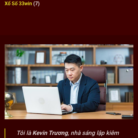
Xổ Số 33win
(7)
Tôi là
Kevin Trương
, nhà sáng lập kiêm