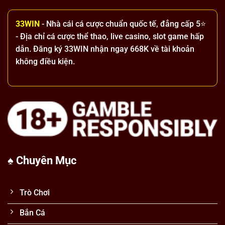
33WIN
- Nhà cái cá cược chuẩn quốc tế, đẳng cấp 5⭐
- Địa chỉ cá cược thể thao, live casino, slot game hấp
dẫn. Đăng ký 33WIN nhận ngay 668K về tài khoản
không điều kiện.
♠️ Chuyên Mục
Trò Chơi
Bắn Cá