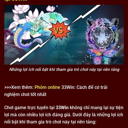
Những lợi ích nổi bật khi tham gia trò chơi này tại nền tảng
>>>Xem thêm:
Phỏm online
33Win: Cách để có trải
nghiệm chơi tốt nhất
Chơi game trực tuyến tại
33Win
không chỉ mang lại sự tiện
lợi mà còn nhiều lợi ích đáng giá. Dưới đây là những lợi ích
nổi bật khi tham gia trò chơi này tại nền tảng: