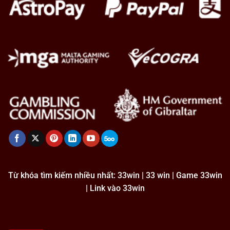
Từ khóa tìm kiếm nhiều nhất: 33win | 33 win | Game 33win
| Link vào 33win