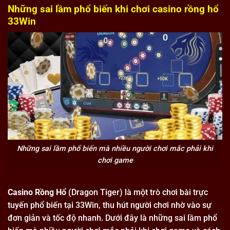
Những sai lầm phổ biến khi chơi casino rồng hổ
33Win
Những sai lầm phổ biến mà nhiều người chơi mắc phải khi
chơi game
Casino Rồng Hổ
(Dragon Tiger) là một trò chơi bài trực
tuyến phổ biến tại 33Win, thu hút người chơi nhờ vào sự
đơn giản và tốc độ nhanh. Dưới đây là những sai lầm phổ