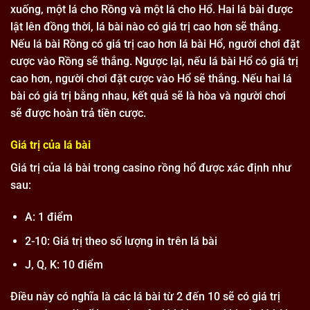
xuống, một lá cho Rồng và một lá cho Hổ. Hai lá bài được
lật lên đồng thời, lá bài nào có giá trị cao hơn sẽ thắng.
Nếu lá bài Rồng có giá trị cao hơn lá bài Hổ, người chơi đặt
cược vào Rồng sẽ thắng. Ngược lại, nếu lá bài Hổ có giá trị
cao hơn, người chơi đặt cược vào Hổ sẽ thắng. Nếu hai lá
bài có giá trị bằng nhau, kết quả sẽ là hòa và người chơi
sẽ được hoàn trả tiền cược.
Giá trị của lá bài
Giá trị của lá bài trong casino rồng hổ được xác định như
sau:
A: 1 điểm
2-10: Giá trị theo số lượng in trên lá bài
J, Q, K: 10 điểm
Điều này có nghĩa là các lá bài từ 2 đến 10 sẽ có giá trị