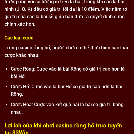
tương ứng với số lượng in trên lá bài, trong khi các lá bài
hình (J, Q, K) đều có giá trị tối đa là 10 điểm. Việc nắm rõ
giá trị của các lá bài sẽ giúp bạn đưa ra quyết định cược
chính xác hơn.
Các loại cược
Trong casino rồng hổ, người chơi có thể thực hiện các loại
cược khác nhau:
Cược Rồng: Cược vào lá bài Rồng có giá trị cao hơn lá
bài Hổ.
Cược Hổ: Cược vào lá bài Hổ có giá trị cao hơn lá bài
Rồng.
Cược Hòa: Cược vào kết quả hai lá bài có giá trị bằng
nhau.
Lợi ích của khi chơi casino rồng hổ trực tuyến
tại 33Win