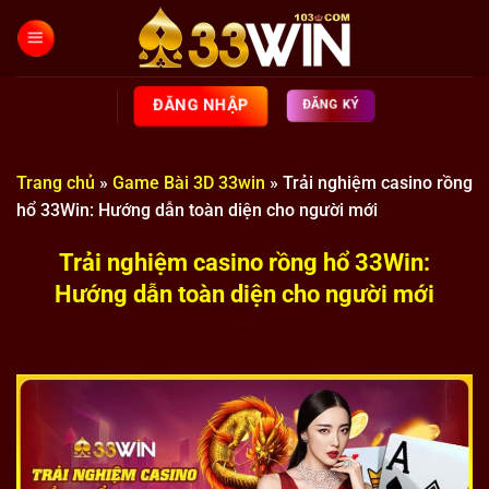
Chuyển
đến
nội
dung
ĐĂNG NHẬP
ĐĂNG KÝ
Trang chủ
»
Game Bài 3D 33win
»
Trải nghiệm casino rồng
hổ 33Win: Hướng dẫn toàn diện cho người mới
Trải nghiệm casino rồng hổ 33Win:
Hướng dẫn toàn diện cho người mới