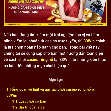
Nếu bạn đang tìm kiếm một trải nghiệm thú vị và tiềm
năng kiếm lợi nhuận từ casino trực tuyến, thì
33Win
chính
là lựa chọn hoàn hảo dành cho bạn. Trong bài viết này,
chúng tôi sẽ cung cấp cho bạn một hướng dẫn toàn diện
về cách chơi
casino rồng hổ
tại 33Win, từ những kiến thức
cơ bản đến những mẹo chơi hiệu quả.
Mục Lục
1
Tổng quan về luật và quy tắc chơi casino rồng hổ ở
33Win
1.1
Luật chơi cơ bản
1.2
Giá trị của lá bài