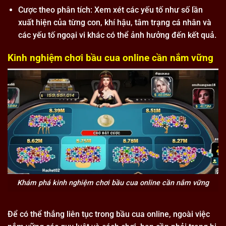
Cược theo phân tích: Xem xét các yếu tố như số lần
xuất hiện của từng con, khí hậu, tâm trạng cá nhân và
các yếu tố ngoại vi khác có thể ảnh hưởng đến kết quả.
Kinh nghiệm chơi bầu cua online cần nắm vững
Khám phá kinh nghiệm chơi bầu cua online cần nắm vững
Để có thể thắng liên tục trong bầu cua online, ngoài việc