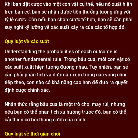
Khi bạn đặt cược vào một con vật cụ thể, nếu nó xuất hiện
trên bàn cờ, bạn sẽ nhận được tiền thưởng tương ứng với
tỷ lệ cược. Còn nếu bạn chọn cược tổ hợp, bạn sẽ cần phải
suy nghĩ kỹ lưỡng về xác suất xảy ra của các tổ hợp đó.
Quy luật về xác suất
Understanding the probabilities of each outcome is
another fundamental rule. Trong bầu cua, mỗi con vật có
xác suất xuất hiện tương đương nhau. Tuy nhiên, bạn sẽ
cần phải phân tích và dự đoán xem trong các vòng chơi
tiếp theo, con nào có khả năng cao hơn để đưa ra quyết
định cược chính xác.
Nhận thức rằng bầu cua là một trò chơi may rủi, nhưng
nếu bạn có thể phân tích xu hướng trước đó, bạn có thể
cải thiện cơ hội thắng cược của mình.
Quy luật về thời gian chơi