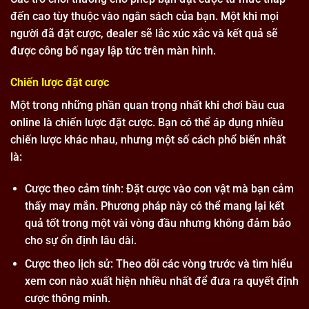
đến cao tùy thuộc vào ngân sách của bạn. Một khi mọi
người đã đặt cược, dealer sẽ lắc xúc xắc và kết quả sẽ
được công bố ngay lập tức trên màn hình.
Chiến lược đặt cược
Một trong những phần quan trọng nhất khi chơi bầu cua
online là chiến lược đặt cược. Bạn có thể áp dụng nhiều
chiến lược khác nhau, nhưng một số cách phổ biến nhất
là:
Cược theo cảm tính: Đặt cược vào con vật mà bạn cảm
thấy may mắn. Phương pháp này có thể mang lại kết
quả tốt trong một vài vòng đầu nhưng không đảm bảo
cho sự ổn định lâu dài.
Cược theo lịch sử: Theo dõi các vòng trước và tìm hiểu
xem con nào xuất hiện nhiều nhất để đưa ra quyết định
cược thông minh.