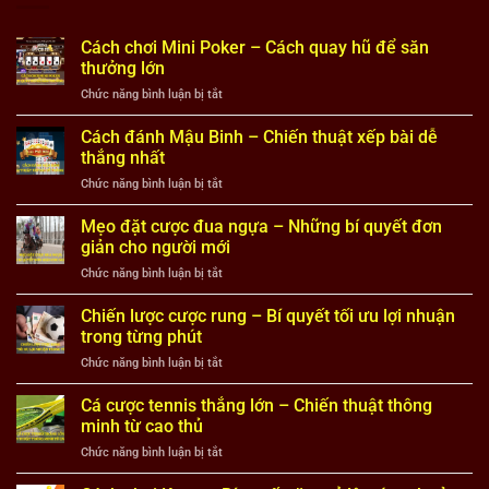
Cách chơi Mini Poker – Cách quay hũ để săn
thưởng lớn
ở
Chức năng bình luận bị tắt
Cách
chơi
Cách đánh Mậu Binh – Chiến thuật xếp bài dễ
Mini
thắng nhất
Poker
ở
Chức năng bình luận bị tắt
–
Cách
Cách
đánh
Mẹo đặt cược đua ngựa – Những bí quyết đơn
quay
Mậu
hũ
giản cho người mới
Binh
để
ở
Chức năng bình luận bị tắt
–
săn
Mẹo
Chiến
thưởng
đặt
Chiến lược cược rung – Bí quyết tối ưu lợi nhuận
thuật
lớn
cược
xếp
trong từng phút
đua
bài
ở
Chức năng bình luận bị tắt
ngựa
dễ
Chiến
–
thắng
lược
Cá cược tennis thắng lớn – Chiến thuật thông
Những
nhất
cược
bí
minh từ cao thủ
rung
quyết
ở
Chức năng bình luận bị tắt
–
đơn
Cá
Bí
giản
cược