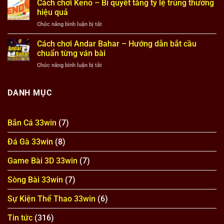
Cách chơi Keno – Bí quyết tăng tỷ lệ trúng thưởng
quyết
cho
tennis
tối
hiệu quả
người
thắng
ưu
mới
ở
Chức năng bình luận bị tắt
lớn
lợi
Cách
–
nhuận
chơi
Cách chơi Andar Bahar – Hướng dẫn bắt cầu
Chiến
trong
Keno
thuật
chuẩn từng ván bài
từng
–
thông
phút
ở
Chức năng bình luận bị tắt
Bí
minh
Cách
quyết
từ
chơi
tăng
cao
Andar
DANH MỤC
tỷ
thủ
Bahar
lệ
–
trúng
Hướng
thưởng
Bắn Cá 33win
(7)
dẫn
hiệu
bắt
quả
Đá Gà 33win
(8)
cầu
chuẩn
từng
Game Bài 3D 33win
(7)
ván
bài
Sòng Bài 33win
(7)
Sự Kiện Thể Thao 33win
(6)
Tin tức
(316)