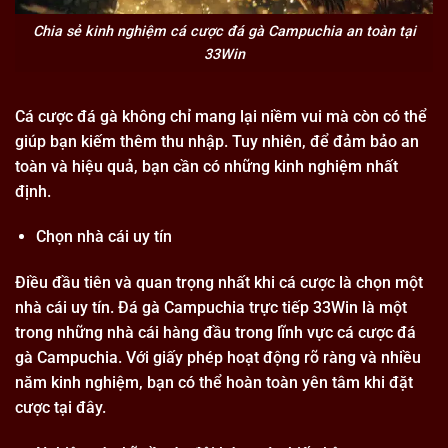
Chia sẻ kinh nghiệm cá cược đá gà Campuchia an toàn tại
33Win
Cá cược đá gà không chỉ mang lại niềm vui mà còn có thể
giúp bạn kiếm thêm thu nhập. Tuy nhiên, để đảm bảo an
toàn và hiệu quả, bạn cần có những kinh nghiệm nhất
định.
Chọn nhà cái uy tín
Điều đầu tiên và quan trọng nhất khi cá cược là chọn một
nhà cái uy tín. Đá gà Campuchia trực tiếp 33Win là một
trong những nhà cái hàng đầu trong lĩnh vực cá cược đá
gà Campuchia. Với giấy phép hoạt động rõ ràng và nhiều
năm kinh nghiệm, bạn có thể hoàn toàn yên tâm khi đặt
cược tại đây.