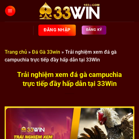
Chuyển
đến
nội
dung
ĐĂNG NHẬP
ĐĂNG KÝ
Trang chủ
»
Đá Gà 33win
»
Trải nghiệm xem đá gà
campuchia trực tiếp đầy hấp dẫn tại 33Win
Trải nghiệm xem đá gà campuchia
trực tiếp đầy hấp dẫn tại 33Win