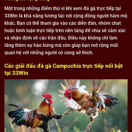
Một trong những điểm thú vị khi xem đá gà trực tiếp tại
33Win là khả năng tương tác với cộng đồng người hâm mộ
khác. Bạn có thể tham gia vào các diễn đàn, nhóm chat
hoặc bình luận trực tiếp trên nền tảng để chia sẻ cảm xúc
và nhận định về các trận đấu. Điều này không chỉ làm
tăng thêm sự hào hứng mà còn giúp bạn mở rộng mối
quan hệ với những người có cùng sở thích.
Các giải đấu đá gà Campuchia trực tiếp nổi bật
tại 33Win