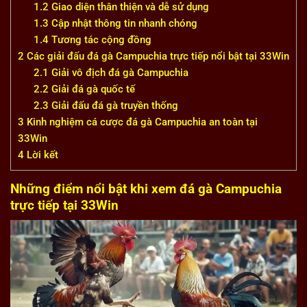
1.2
Giao diện thân thiện và dễ sử dụng
1.3
Cập nhật thông tin nhanh chóng
1.4
Tương tác cộng đồng
2
Các giải đấu đá gà Campuchia trực tiếp nổi bật tại 33Win
2.1
Giải vô địch đá gà Campuchia
2.2
Giải đá gà quốc tế
2.3
Giải đấu đá gà truyền thống
3
Kinh nghiệm cá cược đá gà Campuchia an toàn tại
33Win
4
Lời kết
Những điểm nổi bật khi xem đá gà Campuchia
trực tiếp tại 33Win