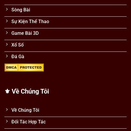
Sòng Bài
Sự Kiện Thể Thao
Game Bài 3D
Xổ Số
Đá Gà
⚜️ Về Chúng Tôi
Về Chúng Tôi
Đối Tác Hợp Tác