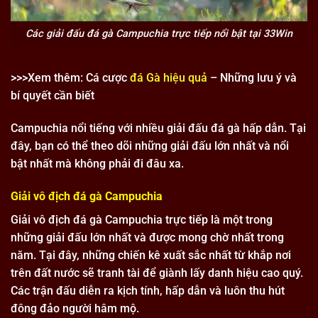
Các giải đấu đá gà Campuchia trực tiếp nổi bật tại 33Win
>>>Xem thêm: Cá cược
đá Gà hiệu quả
– Những lưu ý và
bí quyết cần biết
Campuchia nổi tiếng với nhiều giải đấu đá gà hấp dẫn. Tại
đây, bạn có thể theo dõi những giải đấu lớn nhất và nổi
bật nhất mà không phải đi đâu xa.
Giải vô địch đá gà Campuchia
Giải vô địch đá gà Campuchia trực tiếp là một trong
những giải đấu lớn nhất và được mong chờ nhất trong
năm. Tại đây, những chiến kê xuất sắc nhất từ khắp nơi
trên đất nước sẽ tranh tài để giành lấy danh hiệu cao quý.
Các trận đấu diễn ra kịch tính, hấp dẫn và luôn thu hút
đông đảo người hâm mộ.