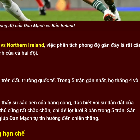
ong độ của Đan Mạch vs Bắc Ireland
vs Northern Ireland
, việc phân tích phong độ gần đây là rất cầ
nh của cả hai đội.
rên đấu trường quốc tế. Trong 5 trận gần nhất, họ thắng 4 và
 thấy sự sắc bén của hàng công, đặc biệt với sự dẫn dắt của
ủ cũng rất chắc chắn, chỉ để lọt lưới 3 bàn trong 5 trận. Sân
 giúp Đan Mạch tự tin hướng đến chiến thắng.
g hạn chế