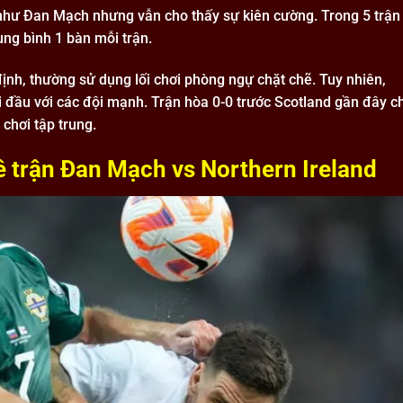
như Đan Mạch nhưng vẫn cho thấy sự kiên cường. Trong 5 trận
rung bình 1 bàn mỗi trận.
ịnh, thường sử dụng lối chơi phòng ngự chặt chẽ. Tuy nhiên,
i đầu với các đội mạnh. Trận hòa 0-0 trước Scotland gần đây c
chơi tập trung.
ê trận Đan Mạch vs Northern Ireland