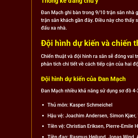
Thống kê đáng chú ý
Đan Mạch ghi bàn trong 9/10 trận sân nhà gầ
trận sân khách gần đây. Điều này cho thấy sự
đấu xa nhà.
Đội hình dự kiến và chiến 
Chiến thuật và đội hình ra sân sẽ đóng vai t
phân tích chi tiết về cách tiếp cận của hai 
Đội hình dự kiến của Đan Mạch
Đan Mạch nhiều khả năng sử dụng sơ đồ 4-3-
Thủ môn: Kasper Schmeichel
Hậu vệ: Joachim Andersen, Simon Kjær,
Tiền vệ: Christian Eriksen, Pierre-Emile
Tiền đạo: Rasmus Højlund, Jonas Wind,