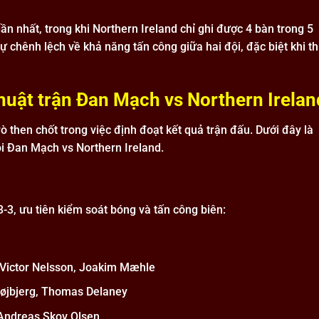
n nhất, trong khi Northern Ireland chỉ ghi được 4 bàn trong 5
 chênh lệch về khả năng tấn công giữa hai đội, đặc biệt khi th
thuật trận Đan Mạch vs Northern Irelan
rò then chốt trong việc định đoạt kết quả trận đấu. Dưới đây là
đội Đan Mạch vs Northern Ireland.
3, ưu tiên kiểm soát bóng và tấn công biên:
 Victor Nelsson, Joakim Mæhle
 Højbjerg, Thomas Delaney
 Andreas Skov Olsen