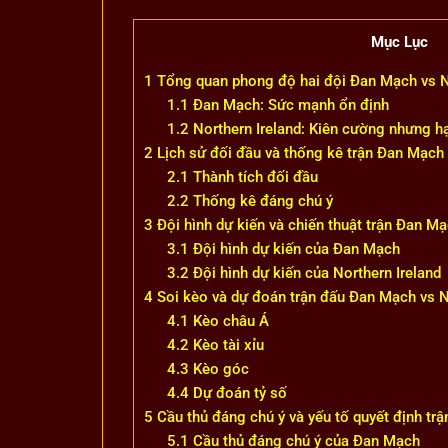
Mục Lục
1
Tổng quan phong độ hai đội Đan Mạch vs No
1.1
Đan Mạch: Sức mạnh ổn định
1.2
Northern Ireland: Kiên cường nhưng h
2
Lịch sử đối đầu và thống kê trận Đan Mạch 
2.1
Thành tích đối đầu
2.2
Thống kê đáng chú ý
3
Đội hình dự kiến và chiến thuật trận Đan Mạ
3.1
Đội hình dự kiến của Đan Mạch
3.2
Đội hình dự kiến của Northern Ireland
4
Soi kèo và dự đoán trận đấu Đan Mạch vs N
4.1
Kèo châu Á
4.2
Kèo tài xỉu
4.3
Kèo góc
4.4
Dự đoán tỷ số
5
Cầu thủ đáng chú ý và yếu tố quyết định tr
5.1
Cầu thủ đáng chú ý của Đan Mạch