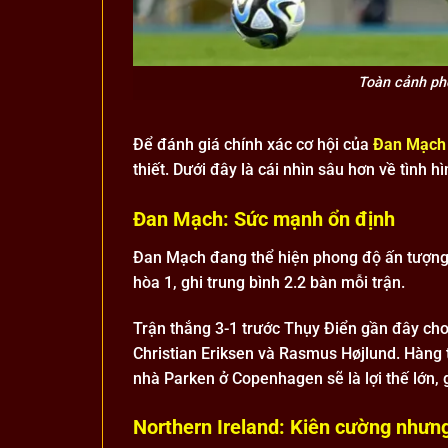
Toàn cảnh ph
Để đánh giá chính xác cơ hội của
Đan Mạch 
thiết. Dưới đây là cái nhìn sâu hơn về tình hì
Đan Mạch: Sức mạnh ổn định
Đan Mạch đang thể hiện phong độ ấn tượng t
hòa 1, ghi trung bình 2.2 bàn mỗi trận.
Trận thắng 3-1 trước Thụy Điển gần đây cho
Christian Eriksen và Rasmus Højlund. Hàng th
nhà Parken ở Copenhagen sẽ là lợi thế lớn,
Northern Ireland: Kiên cường nhưn