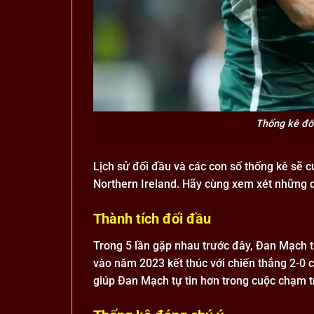
Thống kê đố
Lịch sử đối đầu và các con số thống kê sẽ 
Northern Ireland. Hãy cùng xem xét những d
Thành tích đối đầu
Trong 5 lần gặp nhau trước đây, Đan Mạch th
vào năm 2023 kết thúc với chiến thắng 2-0 c
giúp Đan Mạch tự tin hơn trong cuộc chạm t