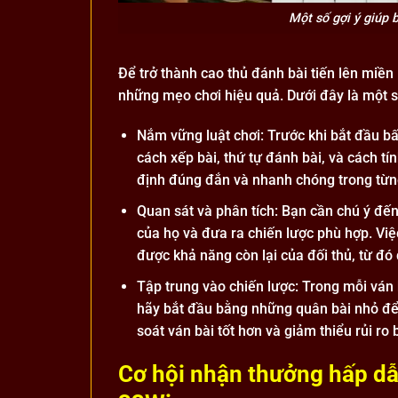
Một số gợi ý giúp 
Để trở thành cao thủ đánh bài tiến lên miền
những mẹo chơi hiệu quả. Dưới đây là một số
Nắm vững luật chơi: Trước khi bắt đầu bấ
cách xếp bài, thứ tự đánh bài, và cách tí
định đúng đắn và nhanh chóng trong từn
Quan sát và phân tích: Bạn cần chú ý đến
của họ và đưa ra chiến lược phù hợp. Vi
được khả năng còn lại của đối thủ, từ đó
Tập trung vào chiến lược: Trong mỗi ván
hãy bắt đầu bằng những quân bài nhỏ để 
soát ván bài tốt hơn và giảm thiểu rủi ro b
Cơ hội nhận thưởng hấp dẫ