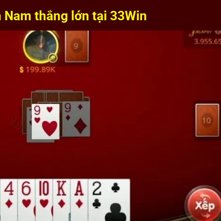
n Nam thắng lớn tại 33Win