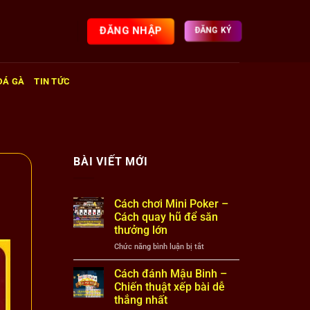
ĐĂNG NHẬP
ĐĂNG KÝ
ĐÁ GÀ
TIN TỨC
BÀI VIẾT MỚI
Cách chơi Mini Poker –
Cách quay hũ để săn
thưởng lớn
ở
Chức năng bình luận bị tắt
Cách
chơi
Cách đánh Mậu Binh –
Mini
Chiến thuật xếp bài dễ
Poker
thắng nhất
–