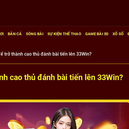
ƠI
BẮN CÁ
SÒNG BÀI
SỰ KIỆN THỂ THAO
GAME BÀI 3D
XỔ SỐ
ể trở thành cao thủ đánh bài tiến lên 33Win?
nh cao thủ đánh bài tiến lên 33Win?