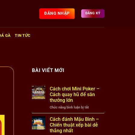
ĐĂNG NHẬP
ĐĂNG KÝ
ĐÁ GÀ
TIN TỨC
BÀI VIẾT MỚI
Cách chơi Mini Poker –
Cách quay hũ để săn
thưởng lớn
ở
Chức năng bình luận bị tắt
Cách
chơi
Cách đánh Mậu Binh –
Mini
Chiến thuật xếp bài dễ
Poker
thắng nhất
–