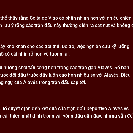
ó thể thấy rằng Celta de Vigo có phần nhỉnh hơn với nhiều chiến
n lưu ý rằng các trận đấu này thường diễn ra sát nút và không 
ây khó khăn cho các đối thủ. Do đó, việc nghiên cứu kỹ lưỡng
 có cái nhìn rõ hơn về tương lai.
xu hướng chơi tấn công hơn trong các trận gặp Alavés. Số bàn
cuộc đối đầu trước đây luôn cao hơn nhiều so với Alavés. Điều
g ngự của Alavés trong trận đấu sắp tới.
ếu tố quyết định đến kết quả của trận đấu Deportivo Alavés vs
g cải thiện nhất định trong vài vòng đấu gần đây, nhưng vẫn để