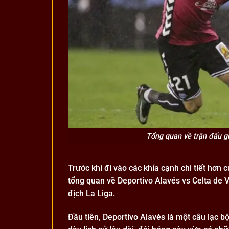
Tổng quan về trận đấu gi
Trước khi đi vào các khía cạnh chi tiết hơn 
tổng quan về Deportivo Alavés vs Celta de Vig
địch La Liga.
Đầu tiên, Deportivo Alavés là một câu lạc bộ