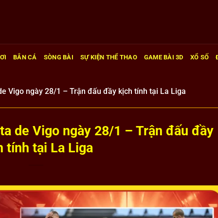
ƠI
BẮN CÁ
SÒNG BÀI
SỰ KIỆN THỂ THAO
GAME BÀI 3D
XỔ SỐ
de Vigo ngày 28/1 – Trận đấu đầy kịch tính tại La Liga
ta de Vigo ngày 28/1 – Trận đấu đầy
h tính tại La Liga