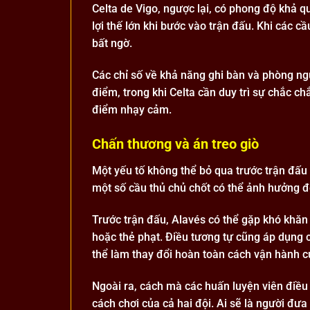
Celta de Vigo, ngược lại, có phong độ khả qu
lợi thế lớn khi bước vào trận đấu. Khi các c
bất ngờ.
Các chỉ số về khả năng ghi bàn và phòng ng
điểm, trong khi Celta cần duy trì sự chắc 
điểm nhạy cảm.
Chấn thương và án treo giò
Một yếu tố không thể bỏ qua trước trận đấu 
một số cầu thủ chủ chốt có thể ảnh hưởng đ
Trước trận đấu, Alavés có thể gặp khó khăn
hoặc thẻ phạt. Điều tương tự cũng áp dụng 
thể làm thay đổi hoàn toàn cách vận hành c
Ngoài ra, cách mà các huấn luyện viên điều
cách chơi của cả hai đội. Ai sẽ là người đư