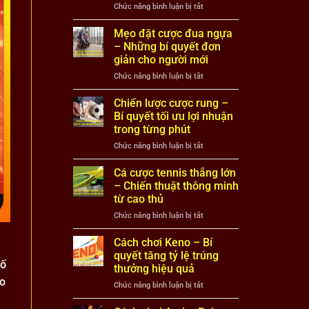
ở
Chức năng bình luận bị tắt
Cách
Cách
quay
đánh
hũ
Mẹo đặt cược đua ngựa
Mậu
để
– Những bí quyết đơn
Binh
săn
giản cho người mới
–
thưởng
ở
Chức năng bình luận bị tắt
Chiến
lớn
Mẹo
thuật
đặt
xếp
Chiến lược cược rung –
cược
bài
Bí quyết tối ưu lợi nhuận
đua
dễ
trong từng phút
ngựa
thắng
ở
Chức năng bình luận bị tắt
–
nhất
Chiến
Những
lược
bí
Cá cược tennis thắng lớn
cược
quyết
– Chiến thuật thông minh
rung
đơn
từ cao thủ
–
giản
ở
Chức năng bình luận bị tắt
Bí
cho
Cá
quyết
người
cược
tối
mới
Cách chơi Keno – Bí
tennis
ưu
quyết tăng tỷ lệ trúng
thắng
cố
lợi
thưởng hiệu quả
lớn
nhuận
so
ở
Chức năng bình luận bị tắt
–
trong
Cách
Chiến
từng
chơi
thuật