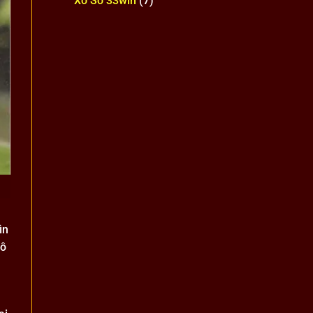
Xổ Số 33win
(7)
ìn
vô