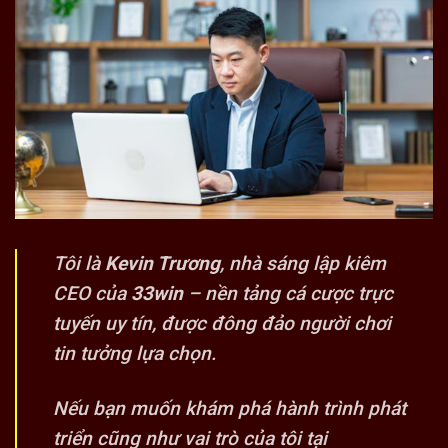
Tôi là
Kevin Trương
, nhà sáng lập kiêm
CEO của
33win
– nền tảng cá cược trực
tuyến uy tín, được đông đảo người chơi
tin tưởng lựa chọn.
Nếu bạn muốn khám phá hành trình phát
triển cũng như vai trò của tôi tại