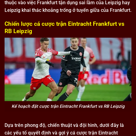
thuộc vào việc Frankfurt tận dụng sai lầm của Leipzig hay
Leipzig khai thác khoảng trống ở tuyến giữa của Frankfurt.
Chiến lược cá cược trận Eintracht Frankfurt vs
RB Leipzig
Kế hoạch đặt cược trận Eintracht Frankfurt vs RB Leipzig
Dựa trên phong độ, chiến thuật và đội hình, dưới đây là
các yếu tố quyết định và gợi ý cá cược trận Eintracht