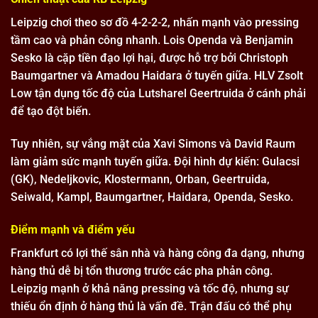
Leipzig chơi theo sơ đồ 4-2-2-2, nhấn mạnh vào pressing
tầm cao và phản công nhanh. Lois Openda và Benjamin
Sesko là cặp tiền đạo lợi hại, được hỗ trợ bởi Christoph
Baumgartner và Amadou Haidara ở tuyến giữa. HLV Zsolt
Low tận dụng tốc độ của Lutsharel Geertruida ở cánh phải
để tạo đột biến.
Tuy nhiên, sự vắng mặt của Xavi Simons và David Raum
làm giảm sức mạnh tuyến giữa. Đội hình dự kiến: Gulacsi
(GK), Nedeljkovic, Klostermann, Orban, Geertruida,
Seiwald, Kampl, Baumgartner, Haidara, Openda, Sesko.
Điểm mạnh và điểm yếu
Frankfurt có lợi thế sân nhà và hàng công đa dạng, nhưng
hàng thủ dễ bị tổn thương trước các pha phản công.
Leipzig mạnh ở khả năng pressing và tốc độ, nhưng sự
thiếu ổn định ở hàng thủ là vấn đề. Trận đấu có thể phụ