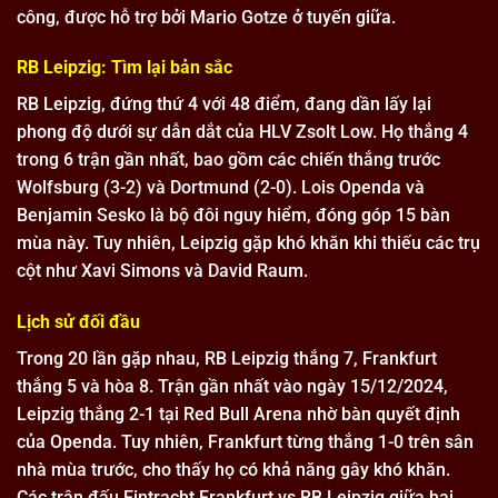
công, được hỗ trợ bởi Mario Gotze ở tuyến giữa.
RB Leipzig: Tìm lại bản sắc
RB Leipzig, đứng thứ 4 với 48 điểm, đang dần lấy lại
phong độ dưới sự dẫn dắt của HLV Zsolt Low. Họ thắng 4
trong 6 trận gần nhất, bao gồm các chiến thắng trước
Wolfsburg (3-2) và Dortmund (2-0). Lois Openda và
Benjamin Sesko là bộ đôi nguy hiểm, đóng góp 15 bàn
mùa này. Tuy nhiên, Leipzig gặp khó khăn khi thiếu các trụ
cột như Xavi Simons và David Raum.
Lịch sử đối đầu
Trong 20 lần gặp nhau, RB Leipzig thắng 7, Frankfurt
thắng 5 và hòa 8. Trận gần nhất vào ngày 15/12/2024,
Leipzig thắng 2-1 tại Red Bull Arena nhờ bàn quyết định
của Openda. Tuy nhiên, Frankfurt từng thắng 1-0 trên sân
nhà mùa trước, cho thấy họ có khả năng gây khó khăn.
Các trận đấu Eintracht Frankfurt vs RB Leipzig giữa hai