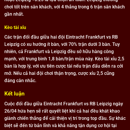
chơi tốt trên sân khách, với 4 thắng trong 6 trận sân khách
gần nhất.
Kèo tài xỉu
Các trận đối đầu giữa hai đội Eintracht Frankfurt vs RB
Leipzig có xu hướng ít bàn, với 70% trận dưới 3 bàn. Tuy
nhiên, cả Frankfurt và Leipzig đều sở hữu hàng công
mạnh, với trung bình 1,8 bàn/trận mùa này. Kèo tài xỉu 2,5
bàn là hợp lý, với ưu tiên cược tài nếu trận đấu diễn ra cởi
mở. Nếu cả hai đội chơi thận trọng, cược xỉu 2,5 cũng
đáng cân nhắc.
Kết luận
Cuộc đối đầu giữa Eintracht Frankfurt vs RB Leipzig ngày
26/04 hứa hẹn sẽ rất quyết liệt khi cả hai đều khát khao
giành chiến thắng để cải thiện vị trí trong top đầu. Sự khác
biệt sẽ đến từ bản lĩnh và khả năng tận dụng cơ hội tại