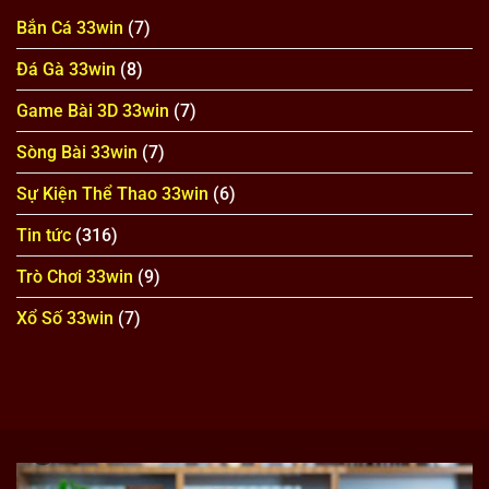
Hướng
thưởng
Bắn Cá 33win
(7)
dẫn
hiệu
bắt
quả
Đá Gà 33win
(8)
cầu
chuẩn
từng
Game Bài 3D 33win
(7)
ván
bài
Sòng Bài 33win
(7)
Sự Kiện Thể Thao 33win
(6)
Tin tức
(316)
Trò Chơi 33win
(9)
Xổ Số 33win
(7)