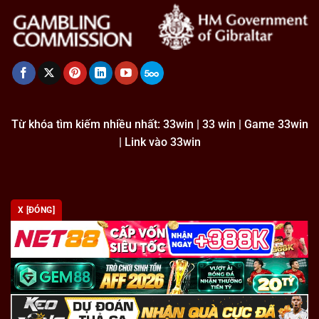
Từ khóa tìm kiếm nhiều nhất: 33win | 33 win | Game 33win
| Link vào 33win
X [ĐÓNG]
NHÀ CÁI UY TÍN
33WIN
33WIN
KUBET
S666
HELLO88
789CLUB
789CLUB
FB88
SUNWIN
GAME BÀI ĐỔI THƯỞNG
GO88
BONG88
LEO88
FM88
KING88
Copyright 2024 © Bản quyền thuộc 33Win
Những đối tác uy tín cùng Chúng tôi kiến tạo giá trị bền vững:
kqbd trực tuyến