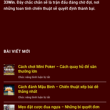
33Win
. Đây chắc chắn sẽ là trận đấu đáng chờ đợi, nơi
những toan tính chiến thuật sẽ quyết định thành bại.
BÀI VIẾT MỚI
Cách chơi Mini Poker – Cách quay hũ để săn
thưởng lớn
ở
Chức năng bình luận bị tắt
Cách
chơi
Cách đánh Mậu Binh – Chiến thuật xếp bài dễ
Mini
thắng nhất
Poker
ở
Chức năng bình luận bị tắt
–
Cách
Cách
đánh
Mẹo đặt cược đua ngựa – Những bí quyết đơn
quay
Mậu