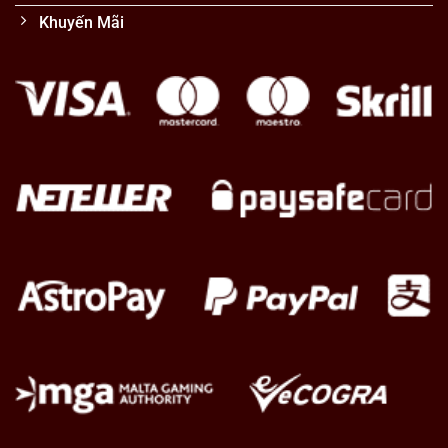
Khuyến Mãi