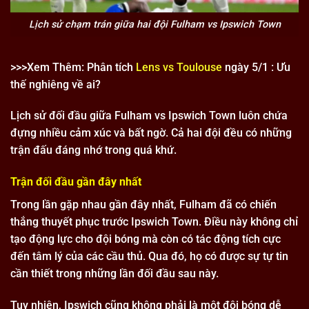
Lịch sử chạm trán giữa hai đội Fulham vs Ipswich Town
>>>Xem Thêm: Phân tích
Lens vs Toulouse
ngày 5/1 : Ưu
thế nghiêng về ai?
Lịch sử đối đầu giữa Fulham vs Ipswich Town luôn chứa
đựng nhiều cảm xúc và bất ngờ. Cả hai đội đều có những
trận đấu đáng nhớ trong quá khứ.
Trận đối đầu gần đây nhất
Trong lần gặp nhau gần đây nhất, Fulham đã có chiến
thắng thuyết phục trước Ipswich Town. Điều này không chỉ
tạo động lực cho đội bóng mà còn có tác động tích cực
đến tâm lý của các cầu thủ. Qua đó, họ có được sự tự tin
cần thiết trong những lần đối đầu sau này.
Tuy nhiên, Ipswich cũng không phải là một đội bóng dễ