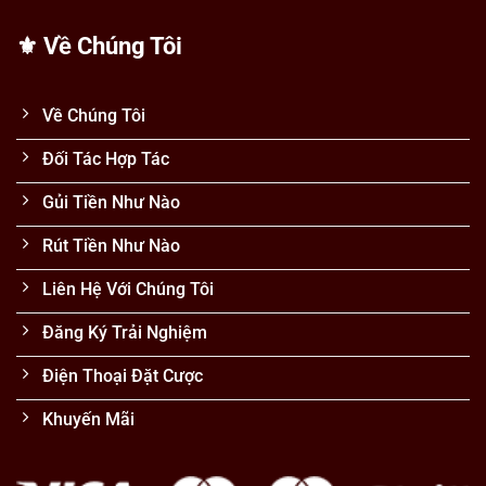
⚜️ Về Chúng Tôi
Về Chúng Tôi
Đối Tác Hợp Tác
Gủi Tiền Như Nào
Rút Tiền Như Nào
Liên Hệ Với Chúng Tôi
Đăng Ký Trải Nghiệm
Điện Thoại Đặt Cược
Khuyến Mãi