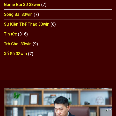
từng
Game Bài 3D 33win
(7)
ván
bài
Sòng Bài 33win
(7)
Sự Kiện Thể Thao 33win
(6)
Tin tức
(316)
Trò Chơi 33win
(9)
Xổ Số 33win
(7)