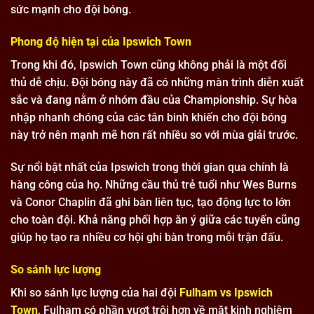
sức mạnh cho đội bóng.
Phong độ hiện tại của Ipswich Town
Trong khi đó, Ipswich Town cũng không phải là một đối
thủ dễ chịu. Đội bóng này đã có những màn trình diễn xuất
sắc và đang nằm ở nhóm đầu của Championship. Sự hòa
nhập nhanh chóng của các tân binh khiến cho đội bóng
này trở nên mạnh mẽ hơn rất nhiều so với mùa giải trước.
Sự nổi bật nhất của Ipswich trong thời gian qua chính là
hàng công của họ. Những cầu thủ trẻ tuổi như Wes Burns
và Conor Chaplin đã ghi bàn liên tục, tạo động lực to lớn
cho toàn đội. Khả năng phối hợp ăn ý giữa các tuyến cũng
giúp họ tạo ra nhiều cơ hội ghi bàn trong mỗi trận đấu.
So sánh lực lượng
Khi so sánh lực lượng của hai đội
Fulham vs Ipswich
Town
, Fulham có phần vượt trội hơn về mặt kinh nghiệm