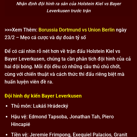
Nhận định đội hình ra sân của Holstein Kiel vs Bayer
Leverkusen trước trận
>>>Xem Thêm:
Borussia Dortmund vs Union Berlin
ngày
23/2 – Mẹo cá cược và dự đoán tỷ số
Để có cái nhìn rõ nét hơn về trận đấu Holstein Kiel vs
Bayer Leverkusen, chúng ta cần phân tích đội hình của cả
hai đội bóng. Mỗi đội đều có những cầu thủ chủ chốt,
cùng với chiến thuật và cách thức thi đấu riêng biệt mà
huấn luyện viên đề ra.
Đội hình dự kiến Bayer Leverkusen
Thủ môn: Lukáš Hrádecký
Hậu vệ: Edmond Tapsoba, Jonathan Tah, Piero
Hincapié
Tiền vệ: Jeremie Frimpong, Exequiel Palacios, Granit