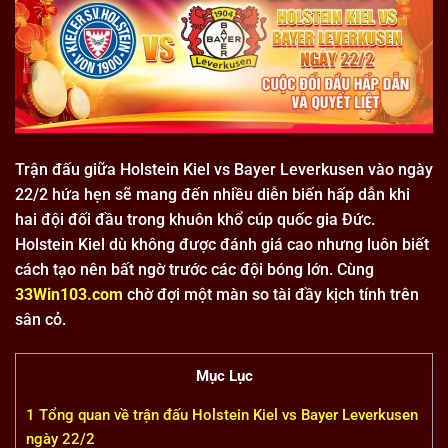
Trận đấu giữa Holstein Kiel vs Bayer Leverkusen vào ngày
22/2 hứa hẹn sẽ mang đến nhiều diễn biến hấp dẫn khi
hai đội đối đầu trong khuôn khổ cúp quốc gia Đức.
Holstein Kiel dù không được đánh giá cao nhưng luôn biết
cách tạo nên bất ngờ trước các đội bóng lớn. Cùng
33Win103.com
chờ đợi một màn so tài đầy kịch tính trên
sân cỏ.
Mục Lục
1
Tổng quan về trận đấu Holstein Kiel vs Bayer Leverkusen
ngày 22/2