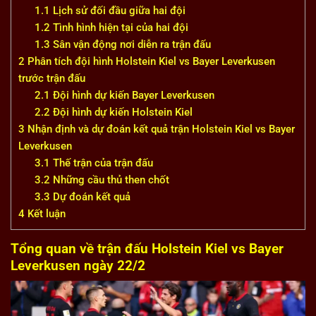
1.1
Lịch sử đối đầu giữa hai đội
1.2
Tình hình hiện tại của hai đội
1.3
Sân vận động nơi diễn ra trận đấu
2
Phân tích đội hình Holstein Kiel vs Bayer Leverkusen
trước trận đấu
2.1
Đội hình dự kiến Bayer Leverkusen
2.2
Đội hình dự kiến Holstein Kiel
3
Nhận định và dự đoán kết quả trận Holstein Kiel vs Bayer
Leverkusen
3.1
Thế trận của trận đấu
3.2
Những cầu thủ then chốt
3.3
Dự đoán kết quả
4
Kết luận
Tổng quan về trận đấu Holstein Kiel vs Bayer
Leverkusen ngày 22/2