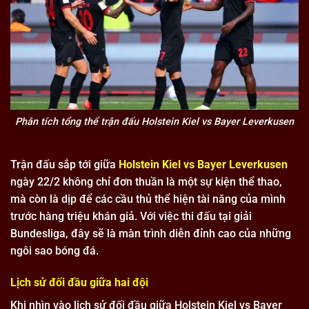
Phân tích tổng thể trận đấu Holstein Kiel vs Bayer Leverkusen
Trận đấu sắp tới giữa
Holstein Kiel vs Bayer Leverkusen
ngày 22/2 không chỉ đơn thuần là một sự kiện thể thao,
mà còn là dịp để các cầu thủ thể hiện tài năng của mình
trước hàng triệu khán giả. Với việc thi đấu tại giải
Bundesliga, đây sẽ là màn trình diễn đỉnh cao của những
ngôi sao bóng đá.
Lịch sử đối đầu giữa hai đội
Khi nhìn vào lịch sử đối đầu giữa Holstein Kiel vs Bayer