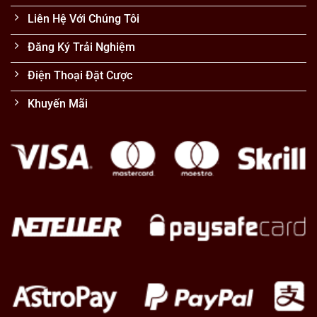
Liên Hệ Với Chúng Tôi
Đăng Ký Trải Nghiệm
Điện Thoại Đặt Cược
Khuyến Mãi