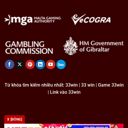
Từ khóa tìm kiếm nhiều nhất: 33win | 33 win | Game 33win
| Link vào 33win
X [ĐÓNG]
NHÀ CÁI UY TÍN
33WIN
33WIN
KUBET
S666
HELLO88