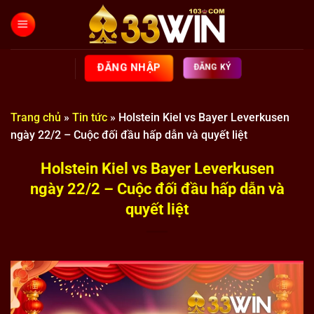
Chuyển
đến
nội
dung
ĐĂNG NHẬP
ĐĂNG KÝ
Trang chủ
»
Tin tức
»
Holstein Kiel vs Bayer Leverkusen
ngày 22/2 – Cuộc đối đầu hấp dẫn và quyết liệt
Holstein Kiel vs Bayer Leverkusen
ngày 22/2 – Cuộc đối đầu hấp dẫn và
quyết liệt