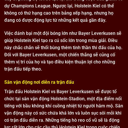
dự Champions League. Ngược lại, Holstein Kiel có thể
không có thứ hạng cao trên bảng xếp hạng, nhưng họ
đang có được động lực từ những kết quả gần đây.
Việc đánh bại một đội bóng lớn như Bayer Leverkusen sẽ
giúp Holstein Kiel tạo ra cú sốc lớn trong mùa giải. Điều
này chắc chắn sẽ thổi bùng thêm tinh thần thi đấu của họ.
Đối với Bayer Leverkusen, một chiến thắng sẽ củng cố
thêm vị trí của họ và tạo điều kiện thuận lợi cho những
trận đấu tiếp theo.
Sân vận động nơi diễn ra trận đấu
Trận đấu Holstein Kiel vs Bayer Leverkusen sẽ được tổ
chức tại sân vận động Holstein-Stadion, một địa điểm nổi
tiếng với bầu không khí cuồng nhiệt từ người hâm mộ. Sân
vận động này có sức chứa khá lớn và luôn sục sôi mỗi khi
có trận đấu diễn ra. Những tiếng hò reo cổ vũ sẽ là động
lực rất lớn cho các cầu thủ Holstein Kiel trong cuộc chiến