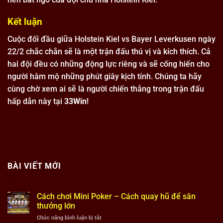
Kết luận
Cuộc đối đầu giữa Holstein Kiel vs Bayer Leverkusen ngày
22/2 chắc chắn sẽ là một trận đấu thú vị và kích thích. Cả
hai đội đều có những động lực riêng và sẽ cống hiến cho
người hâm mộ những phút giây kịch tính. Chúng ta hãy
cùng chờ xem ai sẽ là người chiến thắng trong trận đấu
hấp dẫn này tại
33Win
!
BÀI VIẾT MỚI
Cách chơi Mini Poker – Cách quay hũ để săn
thưởng lớn
ở
Chức năng bình luận bị tắt