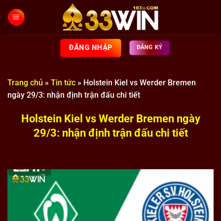
Chuyển
đến
nội
dung
ĐĂNG NHẬP
ĐĂNG KÝ
Trang chủ
»
Tin tức
»
Holstein Kiel vs Werder Bremen
ngày 29/3: nhận định trận đấu chi tiết
Holstein Kiel vs Werder Bremen ngày
29/3: nhận định trận đấu chi tiết