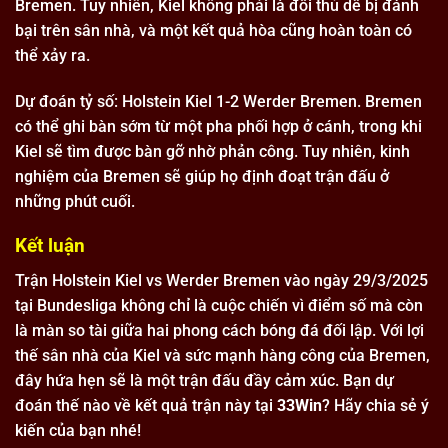
Bremen. Tuy nhiên, Kiel không phải là đối thủ dễ bị đánh
bại trên sân nhà, và một kết quả hòa cũng hoàn toàn có
thể xảy ra.
Dự đoán tỷ số: Holstein Kiel 1-2 Werder Bremen. Bremen
có thể ghi bàn sớm từ một pha phối hợp ở cánh, trong khi
Kiel sẽ tìm được bàn gỡ nhờ phản công. Tuy nhiên, kinh
nghiệm của Bremen sẽ giúp họ định đoạt trận đấu ở
những phút cuối.
Kết luận
Trận Holstein Kiel vs Werder Bremen vào ngày 29/3/2025
tại Bundesliga không chỉ là cuộc chiến vì điểm số mà còn
là màn so tài giữa hai phong cách bóng đá đối lập. Với lợi
thế sân nhà của Kiel và sức mạnh hàng công của Bremen,
đây hứa hẹn sẽ là một trận đấu đầy cảm xúc. Bạn dự
đoán thế nào về kết quả trận này tại
33Win
? Hãy chia sẻ ý
kiến của bạn nhé!