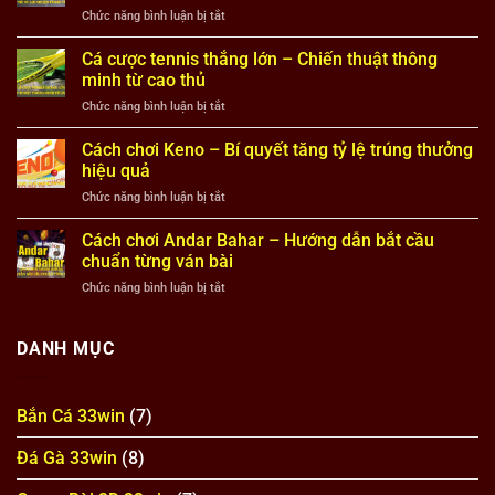
bài
ở
Chức năng bình luận bị tắt
ngựa
dễ
Chiến
–
thắng
lược
Cá cược tennis thắng lớn – Chiến thuật thông
Những
nhất
cược
bí
minh từ cao thủ
rung
quyết
ở
Chức năng bình luận bị tắt
–
đơn
Cá
Bí
giản
cược
Cách chơi Keno – Bí quyết tăng tỷ lệ trúng thưởng
quyết
cho
tennis
tối
hiệu quả
người
thắng
ưu
mới
ở
Chức năng bình luận bị tắt
lớn
lợi
Cách
–
nhuận
chơi
Cách chơi Andar Bahar – Hướng dẫn bắt cầu
Chiến
trong
Keno
thuật
chuẩn từng ván bài
từng
–
thông
phút
ở
Chức năng bình luận bị tắt
Bí
minh
Cách
quyết
từ
chơi
tăng
cao
Andar
DANH MỤC
tỷ
thủ
Bahar
lệ
–
trúng
Hướng
thưởng
Bắn Cá 33win
(7)
dẫn
hiệu
bắt
quả
Đá Gà 33win
(8)
cầu
chuẩn
từng