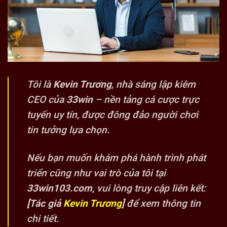
Tôi là
Kevin Trương
, nhà sáng lập kiêm
CEO của
33win
– nền tảng cá cược trực
tuyến uy tín, được đông đảo người chơi
tin tưởng lựa chọn.
Nếu bạn muốn khám phá hành trình phát
triển cũng như vai trò của tôi tại
33win103.com
, vui lòng truy cập liên kết:
[Tác giả
Kevin Trương
]
để xem thông tin
chi tiết.