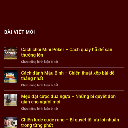
BÀI VIẾT MỚI
Cách chơi Mini Poker – Cách quay hũ để săn
thưởng lớn
ở
Chức năng bình luận bị tắt
Cách
chơi
Cách đánh Mậu Binh – Chiến thuật xếp bài dễ
Mini
thắng nhất
Poker
ở
Chức năng bình luận bị tắt
–
Cách
Cách
đánh
Mẹo đặt cược đua ngựa – Những bí quyết đơn
quay
Mậu
hũ
giản cho người mới
Binh
để
ở
Chức năng bình luận bị tắt
–
săn
Mẹo
Chiến
thưởng
đặt
Chiến lược cược rung – Bí quyết tối ưu lợi nhuận
thuật
lớn
cược
xếp
trong từng phút
đua