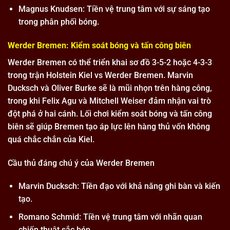
Magnus Knudsen: Tiền vệ trung tâm với sự sáng tạo
trong phân phối bóng.
Werder Bremen: Kiểm soát bóng và tấn công biên
Werder Bremen có thể triển khai sơ đồ 3-5-2 hoặc 4-3-3
trong trận Holstein Kiel vs Werder Bremen. Marvin
Ducksch và Oliver Burke sẽ là mũi nhọn trên hàng công,
trong khi Felix Agu và Mitchell Weiser đảm nhận vai trò
đột phá ở hai cánh. Lối chơi kiểm soát bóng và tấn công
biên sẽ giúp Bremen tạo áp lực lên hàng thủ vốn không
quá chắc chắn của Kiel.
Cầu thủ đáng chú ý của Werder Bremen
Marvin Ducksch: Tiền đạo với khả năng ghi bàn và kiến
tạo.
Romano Schmid: Tiền vệ trung tâm với nhãn quan
chiến thuật sắc bén.