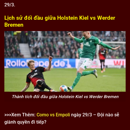
29/3.
Lịch sử đối đầu giữa Holstein Kiel vs Werder
Bremen
Thành tích đối đầu giữa Holstein Kiel vs Werder Bremen
>>>Xem Thêm:
Como vs Empoli
ngày 29/3 – Đội nào sẽ
giành quyền đi tiếp?