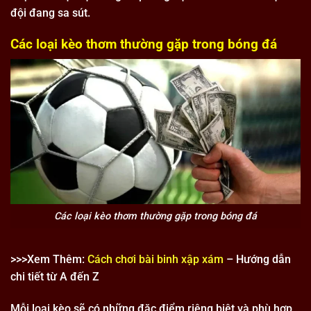
đội đang sa sút.
Các loại kèo thơm thường gặp trong bóng đá
Các loại kèo thơm thường gặp trong bóng đá
>>>Xem Thêm:
Cách chơi bài binh xập xám
– Hướng dẫn
chi tiết từ A đến Z
Mỗi loại kèo sẽ có những đặc điểm riêng biệt và phù hợp