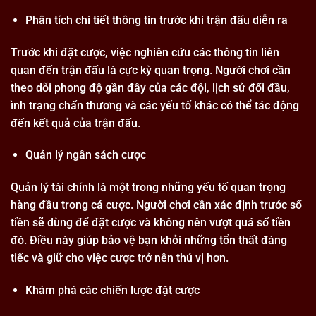
Phân tích chi tiết thông tin trước khi trận đấu diễn ra
Trước khi đặt cược, việc nghiên cứu các thông tin liên
quan đến trận đấu là cực kỳ quan trọng. Người chơi cần
theo dõi phong độ gần đây của các đội, lịch sử đối đầu,
ình trạng chấn thương và các yếu tố khác có thể tác động
đến kết quả của trận đấu.
Quản lý ngân sách cược
Quản lý tài chính là một trong những yếu tố quan trọng
hàng đầu trong cá cược. Người chơi cần xác định trước số
tiền sẽ dùng để đặt cược và không nên vượt quá số tiền
đó. Điều này giúp bảo vệ bạn khỏi những tổn thất đáng
tiếc và giữ cho việc cược trở nên thú vị hơn.
Khám phá các chiến lược đặt cược