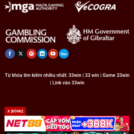
Từ khóa tìm kiếm nhiều nhất: 33win | 33 win | Game 33win
| Link vào 33win
X [ĐÓNG]
NHÀ CÁI UY TÍN
33WIN
33WIN
KUBET
S666
HELLO88
789CLUB
789CLUB
FB88
SUNWIN
GAME BÀI ĐỔI THƯỞNG
GO88
BONG88
LEO88
FM88
KING88