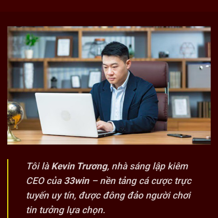
Tôi là
Kevin Trương
, nhà sáng lập kiêm
CEO của
33win
– nền tảng cá cược trực
tuyến uy tín, được đông đảo người chơi
tin tưởng lựa chọn.