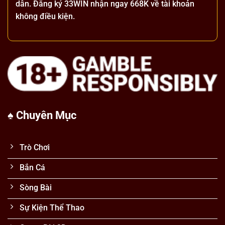
dẫn. Đăng ký 33WIN nhận ngay 668K về tài khoản
không điều kiện.
♠️ Chuyên Mục
Trò Chơi
Bắn Cá
Sòng Bài
Sự Kiện Thể Thao