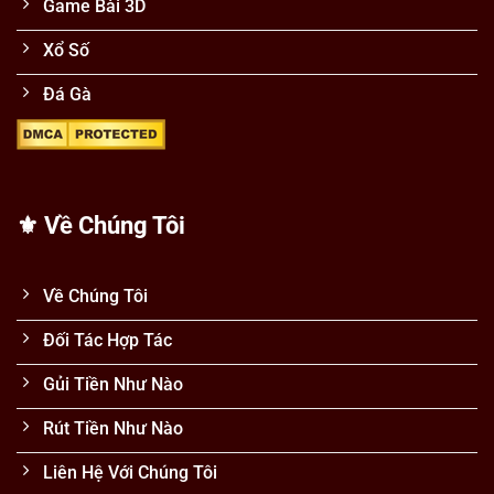
Game Bài 3D
Xổ Số
Đá Gà
⚜️ Về Chúng Tôi
Về Chúng Tôi
Đối Tác Hợp Tác
Gủi Tiền Như Nào
Rút Tiền Như Nào
Liên Hệ Với Chúng Tôi