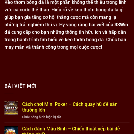
Kèo thơm bóng đá là một phần không thể thiếu trong lĩnh
vực cá cược thể thao. Hiểu rõ về kèo thơm bóng đá là gì
giúp bạn gia tăng cơ hội thắng cược mà còn mang lại
những trải nghiệm thú vị. Hy vọng rằng bài viết của
33Win
đã cung cấp cho bạn những thông tin hữu ích và hấp dẫn
trong hành trình tìm hiểu về kèo thơm bóng đá. Chúc bạn
may mắn và thành công trong mọi cuộc cược!
BÀI VIẾT MỚI
Cách chơi Mini Poker – Cách quay hũ để săn
thưởng lớn
ở
Chức năng bình luận bị tắt
Cách
chơi
Cách đánh Mậu Binh – Chiến thuật xếp bài dễ
Mini