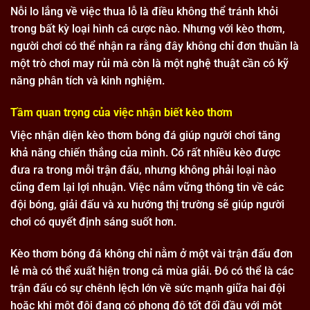
Nỗi lo lắng về việc thua lỗ là điều không thể tránh khỏi
trong bất kỳ loại hình cá cược nào. Nhưng với kèo thơm,
người chơi có thể nhận ra rằng đây không chỉ đơn thuần là
một trò chơi may rủi mà còn là một nghệ thuật cần có kỹ
năng phân tích và kinh nghiệm.
Tầm quan trọng của việc nhận biết kèo thơm
Việc nhận diện kèo thơm bóng đá giúp người chơi tăng
khả năng chiến thắng của mình. Có rất nhiều kèo được
đưa ra trong mỗi trận đấu, nhưng không phải loại nào
cũng đem lại lợi nhuận. Việc nắm vững thông tin về các
đội bóng, giải đấu và xu hướng thị trường sẽ giúp người
chơi có quyết định sáng suốt hơn.
Kèo thơm bóng đá không chỉ nằm ở một vài trận đấu đơn
lẻ mà có thể xuất hiện trong cả mùa giải. Đó có thể là các
trận đấu có sự chênh lệch lớn về sức mạnh giữa hai đội
hoặc khi một đội đang có phong độ tốt đối đầu với một