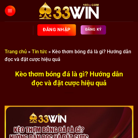
Chuyển
đến
nội
dung
ĐĂNG NHẬP
ĐĂNG KÝ
Trang chủ
»
Tin tức
»
Kèo thơm bóng đá là gì? Hướng dẫn
đọc và đặt cược hiệu quả
Kèo thơm bóng đá là gì? Hướng dẫn
đọc và đặt cược hiệu quả