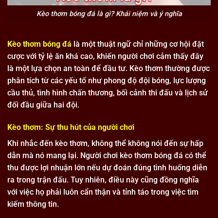
Kèo thơm bóng đá là gì? Khái niệm và ý nghĩa
Kèo thơm bóng đá
là một thuật ngữ chỉ những cơ hội đặt
cược với tỷ lệ ăn khá cao, khiến người chơi cảm thấy đây
là một lựa chọn an toàn để đầu tư. Kèo thơm thường được
phân tích từ các yếu tố như phong độ đội bóng, lực lượng
cầu thủ, tình hình chấn thương, bối cảnh thi đấu và lịch sử
đối đầu giữa hai đội.
Kèo thơm: Sự thu hút của người chơi
Khi nhắc đến kèo thơm, không thể không nói đến sự hấp
dẫn mà nó mang lại. Người chơi kèo thơm bóng đá có thể
thu được lợi nhuận lớn nếu dự đoán đúng tình huống diễn
ra trong trận đấu. Tuy nhiên, điều này cũng đồng nghĩa
với việc họ phải luôn cẩn thận và tỉnh táo trong việc tìm
kiếm thông tin.