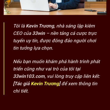
Tôi là
Kevin Trương
, nhà sáng lập kiêm
CEO của
33win
– nền tảng cá cược trực
tuyến uy tín, được đông đảo người chơi
tin tưởng lựa chọn.
Nếu bạn muốn khám phá hành trình phát
triển cũng như vai trò của tôi tại
33win103.com
, vui lòng truy cập liên kết:
[Tác giả
Kevin Trương
]
để xem thông tin
chi tiết.