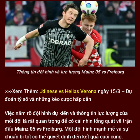
Thông tin đội hình và lực lượng Mainz 05 vs Freiburg
>>>Xem Thêm:
Udinese vs Hellas Verona
ngày 15/3 – Dự
đoán tỷ số và những kèo cược hấp dẫn
Việc nắm rõ đội hình dự kiến và thông tin lực lượng của
mỗi đội là rất quan trọng để có cái nhìn tổng quát về trận
đấu
Mainz 05 vs Freiburg
. Một đội hình mạnh mẽ và sự
chuẩn bị tốt có thể quyết định đến kết quả cuối cùng.