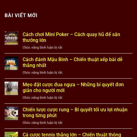
BÀI VIẾT MỚI
Cách chơi Mini Poker – Cách quay hũ để săn
thưởng lớn
ở
Chức năng bình luận bị tắt
Cách
chơi
Cách đánh Mậu Binh – Chiến thuật xếp bài dễ
Mini
thắng nhất
Poker
ở
Chức năng bình luận bị tắt
–
Cách
Cách
đánh
Mẹo đặt cược đua ngựa – Những bí quyết đơn
quay
Mậu
hũ
giản cho người mới
Binh
để
ở
Chức năng bình luận bị tắt
–
săn
Mẹo
Chiến
thưởng
đặt
Chiến lược cược rung – Bí quyết tối ưu lợi nhuận
thuật
lớn
cược
xếp
trong từng phút
đua
bài
ở
Chức năng bình luận bị tắt
ngựa
dễ
Chiến
–
thắng
lược
Cá cược tennis thắng lớn – Chiến thuật thông
Những
nhất