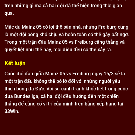
trên những gì mà cả hai đội đã thể hiện trong thời gian
qua.
Mặc dù Mainz 05 có lợi thế sân nhà, nhưng Freiburg cũng
là một đội bóng khó chịu và hoàn toàn có thể gây bất ngờ.
Trong một trận đấu Mainz 05 vs Freiburg căng thẳng và
quyết liệt như thế này, mọi điều đều có thể xảy ra.
Kết luận
Cuộc đối đầu giữa Mainz 05 vs Freiburg ngày 15/3 sẽ là
một trận đấu không thể bỏ lỡ đối với những người yêu
thích bóng đá Đức. Với sự cạnh tranh khốc liệt trong cuộc
đua Bundesliga, cả hai đội đều hướng đến một chiến
thắng để củng cố vị trí của mình trên bảng xếp hạng tại
33Win
.