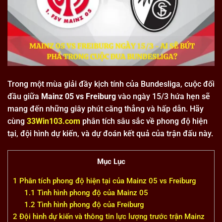
Trong một mùa giải đầy kịch tính của Bundesliga, cuộc đối
đầu giữa
Mainz 05 vs Freiburg
vào ngày 15/3 hứa hẹn sẽ
mang đến những giây phút căng thẳng và hấp dẫn. Hãy
cùng
33Win103.com
phân tích sâu sắc về phong độ hiện
tại, đội hình dự kiến, và dự đoán kết quả của trận đấu này.
Mục Lục
1
Phân tích phong độ hiện tại của Mainz 05 vs Freiburg
1.1
Tình hình phong độ của Mainz 05
1.2
Tình hình phong độ của Freiburg
2
Đội hình dự kiến và thông tin lực lượng trước trận Mainz