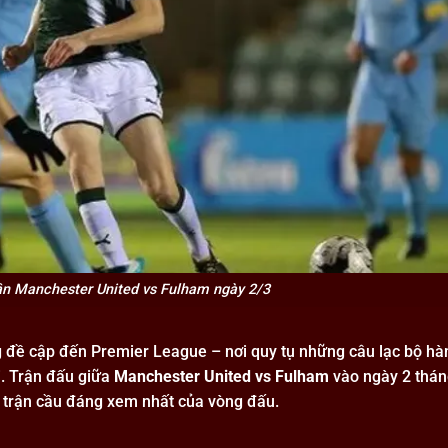
rận Manchester United vs Fulham ngày 2/3
 đề cập đến Premier League – nơi quy tụ những câu lạc bộ hà
ại. Trận đấu giữa
Manchester United vs Fulham
vào ngày 2 thá
 trận cầu đáng xem nhất của vòng đấu.