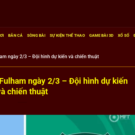
ƠI
BẮN CÁ
SÒNG BÀI
SỰ KIỆN THỂ THAO
GAME BÀI 3D
XỔ SỐ
am ngày 2/3 – Đội hình dự kiến và chiến thuật
Fulham ngày 2/3 – Đội hình dự kiến
và chiến thuật