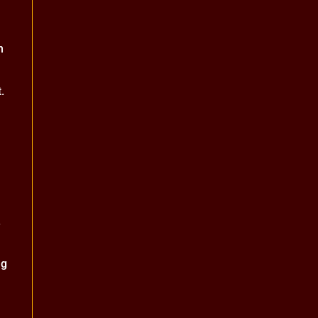
n
.
.
ng