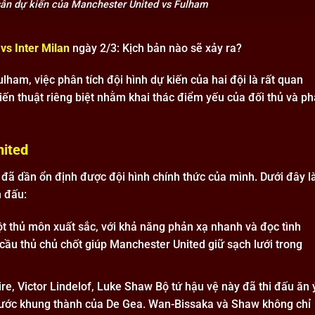
 sân dự kiến của Manchester United vs Fulham
 vs Inter Milan
ngày 2/3: Kịch bản nào sẽ xảy ra?
ham, việc phân tích đội hình dự kiến của hai đội là rất quan
ến thuật riêng biệt nhằm khai thác điểm yếu của đối thủ và ph
nited
 đã dần ổn định được đội hình chính thức của mình. Dưới đây l
n đấu:
 thủ môn xuất sắc, với khả năng phản xạ nhanh và đọc tình
cầu thủ chủ chốt giúp Manchester United giữ sạch lưới trong
e, Victor Lindelof, Luke Shaw Bộ tứ hậu vệ này đã thi đấu ăn 
rước khung thành của De Gea. Wan-Bissaka và Shaw không chỉ