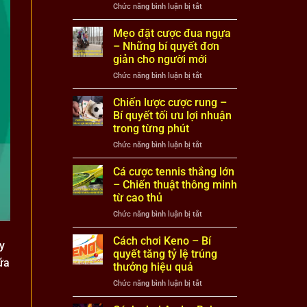
ở
Chức năng bình luận bị tắt
Cách
Cách
quay
đánh
hũ
Mẹo đặt cược đua ngựa
Mậu
để
– Những bí quyết đơn
Binh
săn
giản cho người mới
–
thưởng
ở
Chức năng bình luận bị tắt
Chiến
lớn
Mẹo
thuật
đặt
xếp
Chiến lược cược rung –
cược
bài
Bí quyết tối ưu lợi nhuận
đua
dễ
trong từng phút
ngựa
thắng
ở
Chức năng bình luận bị tắt
–
nhất
Chiến
Những
lược
bí
Cá cược tennis thắng lớn
cược
quyết
– Chiến thuật thông minh
rung
đơn
từ cao thủ
–
giản
ở
Chức năng bình luận bị tắt
Bí
cho
Cá
quyết
người
cược
tối
mới
Cách chơi Keno – Bí
y
tennis
ưu
quyết tăng tỷ lệ trúng
thắng
ữa
lợi
thưởng hiệu quả
lớn
nhuận
ở
Chức năng bình luận bị tắt
–
trong
Cách
Chiến
từng
chơi
thuật