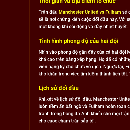
Thời gian và địa điểm tổ chức
Trận đấu
Manchester United vs Fulham
sẽ d
sẽ là nơi chứng kiến cuộc đối đầu này. Với 
một không khí sôi động và đầy nhiệt huyết.
Tình hình phong độ của hai đội
Nhìn vào phong độ gần đây của cả hai đội M
khá cao trên bảng xếp hạng. Họ đã có nhữn
viên nặng ký cho chức vô địch. Ngược lại,
khó khăn trong việc tìm kiếm thành tích tốt.
Lịch sử đối đầu
Khi xét về lịch sử đối đầu, Manchester Unit
luôn tiềm ẩn bất ngờ và Fulham hoàn toàn có
tranh trong bóng đá Anh khiến cho mọi trận
cho cuộc chạm trán sắp tới.