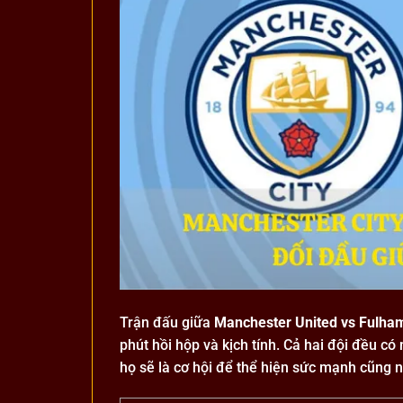
Trận đấu giữa
Manchester United vs Fulha
phút hồi hộp và kịch tính. Cả hai đội đều c
họ sẽ là cơ hội để thể hiện sức mạnh cũng 