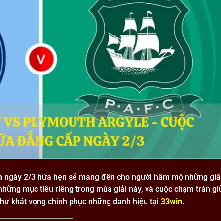
m
ngày 2/3 hứa hẹn sẽ mang đến cho người hâm mộ những giâ
ó những mục tiêu riêng trong mùa giải này, và cuộc chạm trán gi
như khát vọng chinh phục những danh hiệu tại
33win
.