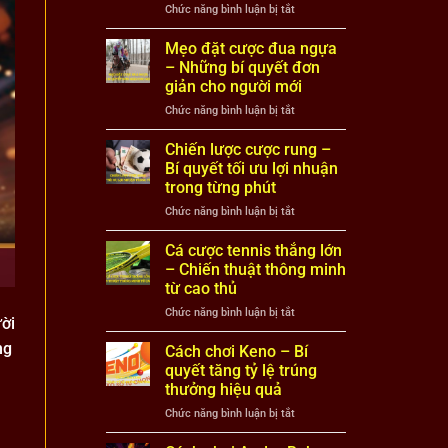
ở
Chức năng bình luận bị tắt
Cách
Cách
quay
đánh
hũ
Mẹo đặt cược đua ngựa
Mậu
để
– Những bí quyết đơn
Binh
săn
giản cho người mới
–
thưởng
ở
Chức năng bình luận bị tắt
Chiến
lớn
Mẹo
thuật
đặt
xếp
Chiến lược cược rung –
cược
bài
Bí quyết tối ưu lợi nhuận
đua
dễ
trong từng phút
ngựa
thắng
ở
Chức năng bình luận bị tắt
–
nhất
Chiến
Những
lược
bí
Cá cược tennis thắng lớn
cược
quyết
– Chiến thuật thông minh
rung
đơn
từ cao thủ
–
giản
ở
Chức năng bình luận bị tắt
Bí
cho
ười
Cá
quyết
người
ng
cược
tối
mới
Cách chơi Keno – Bí
tennis
ưu
quyết tăng tỷ lệ trúng
thắng
lợi
thưởng hiệu quả
lớn
nhuận
ở
Chức năng bình luận bị tắt
–
trong
Cách
Chiến
từng
chơi
thuật