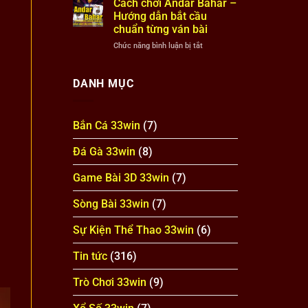
phút
Cách chơi Andar Bahar –
Keno
thông
Hướng dẫn bắt cầu
–
minh
chuẩn từng ván bài
Bí
từ
ở
Chức năng bình luận bị tắt
quyết
cao
Cách
tăng
thủ
chơi
tỷ
Andar
lệ
DANH MỤC
Bahar
trúng
–
thưởng
Hướng
hiệu
Bắn Cá 33win
(7)
dẫn
quả
bắt
Đá Gà 33win
(8)
cầu
chuẩn
từng
Game Bài 3D 33win
(7)
ván
bài
Sòng Bài 33win
(7)
Sự Kiện Thể Thao 33win
(6)
Tin tức
(316)
Trò Chơi 33win
(9)