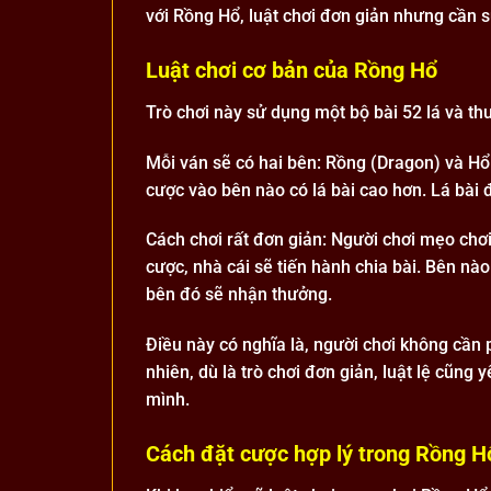
với Rồng Hổ, luật chơi đơn giản nhưng cần s
Luật chơi cơ bản của Rồng Hổ
Trò chơi này sử dụng một bộ bài 52 lá và th
Mỗi ván sẽ có hai bên: Rồng (Dragon) và Hổ 
cược vào bên nào có lá bài cao hơn. Lá bài đư
Cách chơi rất đơn giản: Người chơi mẹo chơ
cược, nhà cái sẽ tiến hành chia bài. Bên nào
bên đó sẽ nhận thưởng.
Điều này có nghĩa là, người chơi không cần 
nhiên, dù là trò chơi đơn giản, luật lệ cũng
mình.
Cách đặt cược hợp lý trong Rồng H