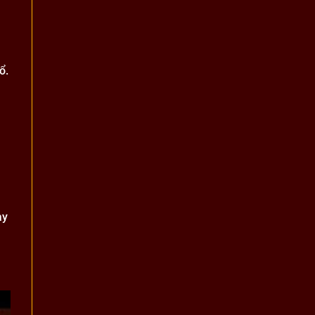
ổ.
ay