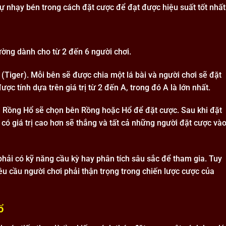
ự nhạy bén trong cách đặt cược để đạt được hiệu suất tốt nhất
ường dành cho từ 2 đến 6 người chơi.
(Tiger). Mỗi bên sẽ được chia một lá bài và người chơi sẽ đặt
ợc tính dựa trên giá trị từ 2 đến A, trong đó A là lớn nhất.
i Rồng Hổ sẽ chọn bên Rồng hoặc Hổ để đặt cược. Sau khi đặt
 có giá trị cao hơn sẽ thắng và tất cả những người đặt cược và
phải có kỹ năng cầu kỳ hay phân tích sâu sắc để tham gia. Tuy
 yêu cầu người chơi phải thận trọng trong chiến lược cược của
ổ