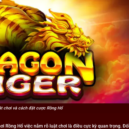
ật chơi và cách đặt cược Rồng Hổ
ơi Rồng Hổ việc nắm rõ luật chơi là điều cực kỳ quan trọng. Đố