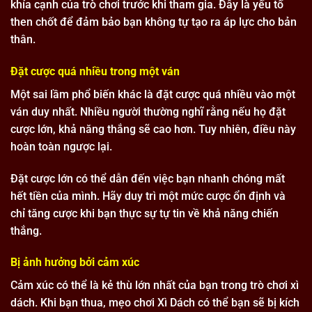
khía cạnh của trò chơi trước khi tham gia. Đây là yếu tố
then chốt để đảm bảo bạn không tự tạo ra áp lực cho bản
thân.
Đặt cược quá nhiều trong một ván
Một sai lầm phổ biến khác là đặt cược quá nhiều vào một
ván duy nhất. Nhiều người thường nghĩ rằng nếu họ đặt
cược lớn, khả năng thắng sẽ cao hơn. Tuy nhiên, điều này
hoàn toàn ngược lại.
Đặt cược lớn có thể dẫn đến việc bạn nhanh chóng mất
hết tiền của mình. Hãy duy trì một mức cược ổn định và
chỉ tăng cược khi bạn thực sự tự tin về khả năng chiến
thắng.
Bị ảnh hưởng bởi cảm xúc
Cảm xúc có thể là kẻ thù lớn nhất của bạn trong trò chơi xì
dách. Khi bạn thua, mẹo chơi Xì Dách có thể bạn sẽ bị kích