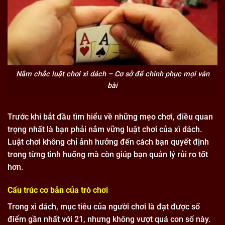
Nắm chắc luật chơi xì dách – Cơ sở để chinh phục mọi ván
bài
Trước khi bắt đầu tìm hiểu về những mẹo chơi, điều quan
trọng nhất là bạn phải nắm vững luật chơi của xì dách.
Luật chơi không chỉ ảnh hưởng đến cách bạn quyết định
trong từng tình huống mà còn giúp bạn quản lý rủi ro tốt
hơn.
Cấu trúc cơ bản của trò chơi
Trong xì dách, mục tiêu của người chơi là đạt được số
điểm gần nhất với 21, nhưng không vượt quá con số này.