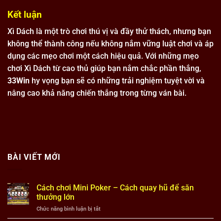
Kết luận
Xì Dách là một trò chơi thú vị và đầy thử thách, nhưng bạn
không thể thành công nếu không nắm vững luật chơi và áp
dụng các mẹo chơi một cách hiệu quả. Với những mẹo
chơi Xì Dách từ cao thủ giúp bạn nắm chắc phần thắng,
33Win
hy vọng bạn sẽ có những trải nghiệm tuyệt vời và
nâng cao khả năng chiến thắng trong từng ván bài.
BÀI VIẾT MỚI
Cách chơi Mini Poker – Cách quay hũ để săn
thưởng lớn
ở
Chức năng bình luận bị tắt
Cách