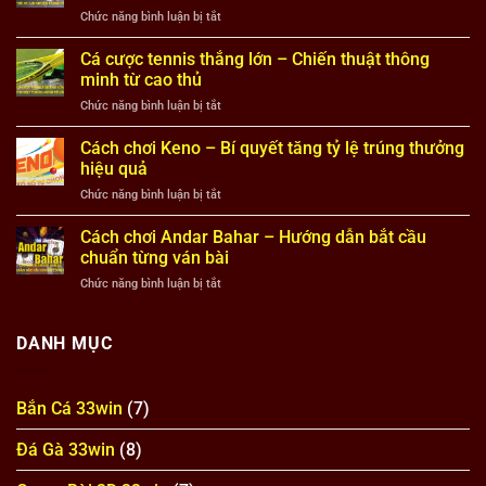
đua
bài
ở
Chức năng bình luận bị tắt
ngựa
dễ
Chiến
–
thắng
lược
Cá cược tennis thắng lớn – Chiến thuật thông
Những
nhất
cược
bí
minh từ cao thủ
rung
quyết
ở
Chức năng bình luận bị tắt
–
đơn
Cá
Bí
giản
cược
Cách chơi Keno – Bí quyết tăng tỷ lệ trúng thưởng
quyết
cho
tennis
tối
hiệu quả
người
thắng
ưu
mới
ở
Chức năng bình luận bị tắt
lớn
lợi
Cách
–
nhuận
chơi
Cách chơi Andar Bahar – Hướng dẫn bắt cầu
Chiến
trong
Keno
thuật
chuẩn từng ván bài
từng
–
thông
phút
ở
Chức năng bình luận bị tắt
Bí
minh
Cách
quyết
từ
chơi
tăng
cao
Andar
DANH MỤC
tỷ
thủ
Bahar
lệ
–
trúng
Hướng
thưởng
Bắn Cá 33win
(7)
dẫn
hiệu
bắt
quả
Đá Gà 33win
(8)
cầu
chuẩn
từng