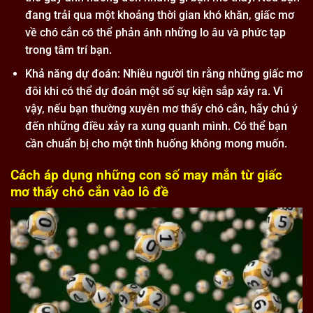
đang trải qua một khoảng thời gian khó khăn, giấc mơ
về chó cắn có thể phản ánh những lo âu và phức tạp
trong tâm trí bạn.
Khả năng dự đoán: Nhiều người tin rằng những giấc mơ
đôi khi có thể dự đoán một số sự kiện sắp xảy ra. Vì
vậy, nếu bạn thường xuyên mơ thấy chó cắn, hãy chú ý
đến những điều xảy ra xung quanh mình. Có thể bạn
cần chuẩn bị cho một tình huống không mong muốn.
Cách áp dụng những con số may mắn từ giấc
mơ thấy chó cắn vào lô đề