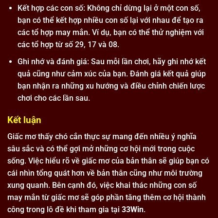
Kết hợp các con số: Không chỉ dừng lại ở một con số,
bạn có thể kết hợp nhiều con số lại với nhau để tạo ra
các tổ hợp may mắn. Ví dụ, bạn có thể thử nghiệm với
các tổ hợp từ số 29, 17 và 08.
Ghi nhớ và đánh giá: Sau mỗi lần chơi, hãy ghi nhớ kết
quả cũng như cảm xúc của bạn. Đánh giá kết quả giúp
bạn nhận ra những xu hướng và điều chỉnh chiến lược
chơi cho các lần sau.
Kết luận
Giấc mơ thấy chó cắn thực sự mang đến nhiều ý nghĩa
sâu sắc và có thể gợi mở những cơ hội mới trong cuộc
sống. Việc hiểu rõ về giấc mơ của bản thân sẽ giúp bạn có
cái nhìn tổng quát hơn về bản thân cũng như môi trường
xung quanh. Bên cạnh đó, việc khai thác những con số
may mắn từ giấc mơ sẽ góp phần tăng thêm cơ hội thành
công trong lô đề khi tham gia tại
33Win
.