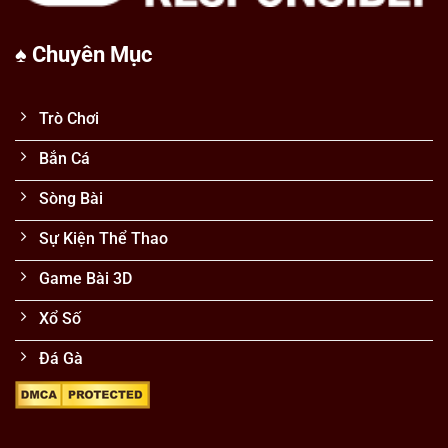
♠️ Chuyên Mục
Trò Chơi
Bắn Cá
Sòng Bài
Sự Kiện Thể Thao
Game Bài 3D
Xổ Số
Đá Gà