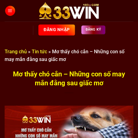
Chuyển
đến
nội
dung
ĐĂNG NHẬP
ĐĂNG KÝ
Trang chủ
»
Tin tức
»
Mơ thấy chó cắn – Những con số
may mắn đằng sau giấc mơ
Mơ thấy chó cắn – Những con số may
mắn đằng sau giấc mơ