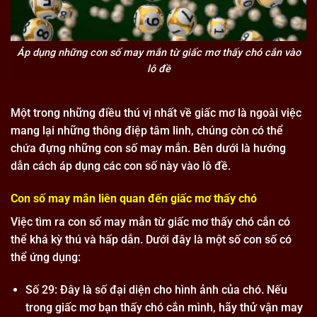
Áp dụng những con số may mắn từ giấc mơ thấy chó cắn vào
lô đề
Một trong những điều thú vị nhất về giấc mơ là ngoài việc
mang lại những thông điệp tâm linh, chúng còn có thể
chứa đựng những con số may mắn. Bên dưới là hướng
dẫn cách áp dụng các con số này vào lô đề.
Con số may mắn liên quan đến giấc mơ thấy chó
Việc tìm ra con số may mắn từ giấc mơ thấy chó cắn có
thể khá kỳ thú và hấp dẫn. Dưới đây là một số con số có
thể ứng dụng:
Số 29: Đây là số đại diện cho hình ảnh của chó. Nếu
trong giấc mơ bạn thấy chó cắn mình, hãy thử vận may