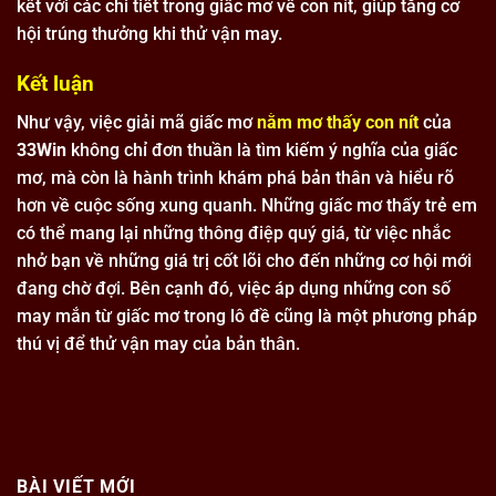
kết với các chi tiết trong giấc mơ về con nít, giúp tăng cơ
hội trúng thưởng khi thử vận may.
Kết luận
Như vậy, việc giải mã giấc mơ
nằm mơ thấy con nít
của
33Win
không chỉ đơn thuần là tìm kiếm ý nghĩa của giấc
mơ, mà còn là hành trình khám phá bản thân và hiểu rõ
hơn về cuộc sống xung quanh. Những giấc mơ thấy trẻ em
có thể mang lại những thông điệp quý giá, từ việc nhắc
nhở bạn về những giá trị cốt lõi cho đến những cơ hội mới
đang chờ đợi. Bên cạnh đó, việc áp dụng những con số
may mắn từ giấc mơ trong lô đề cũng là một phương pháp
thú vị để thử vận may của bản thân.
BÀI VIẾT MỚI