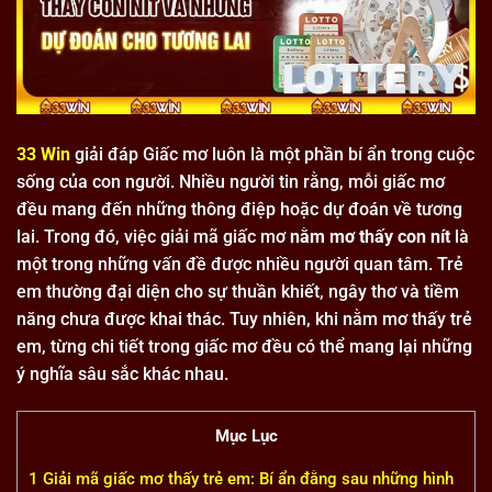
33 Win
giải đáp Giấc mơ luôn là một phần bí ẩn trong cuộc
sống của con người. Nhiều người tin rằng, mỗi giấc mơ
đều mang đến những thông điệp hoặc dự đoán về tương
lai. Trong đó, việc giải mã giấc mơ
nằm mơ thấy con nít
là
một trong những vấn đề được nhiều người quan tâm. Trẻ
em thường đại diện cho sự thuần khiết, ngây thơ và tiềm
năng chưa được khai thác. Tuy nhiên, khi nằm mơ thấy trẻ
em, từng chi tiết trong giấc mơ đều có thể mang lại những
ý nghĩa sâu sắc khác nhau.
Mục Lục
1
Giải mã giấc mơ thấy trẻ em: Bí ẩn đằng sau những hình