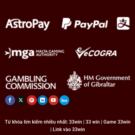
Từ khóa tìm kiếm nhiều nhất: 33win | 33 win | Game 33win
| Link vào 33win