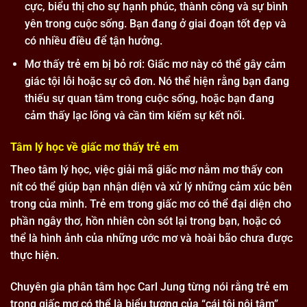
cực, biểu thị cho sự hạnh phúc, thành công và sự bình
yên trong cuộc sống. Bạn đang ở giai đoạn tốt đẹp và
có nhiều điều để tận hưởng.
Mơ thấy trẻ em bị bỏ rơi: Giấc mơ này có thể gây cảm
giác tội lỗi hoặc sự cô đơn. Nó thể hiện rằng bạn đang
thiếu sự quan tâm trong cuộc sống, hoặc bạn đang
cảm thấy lạc lõng và cần tìm kiếm sự kết nối.
Tâm lý học về giấc mơ thấy trẻ em
Theo tâm lý học, việc giải mã giấc mơ nằm mơ thấy con
nít có thể giúp bạn nhận diện và xử lý những cảm xúc bên
trong của mình. Trẻ em trong giấc mơ có thể đại diện cho
phần ngây thơ, hồn nhiên còn sót lại trong bạn, hoặc có
thể là hình ảnh của những ước mơ và hoài bão chưa được
thực hiện.
Chuyên gia phân tâm học Carl Jung từng nói rằng trẻ em
trong giấc mơ có thể là biểu tượng của “cái tôi nội tâm”