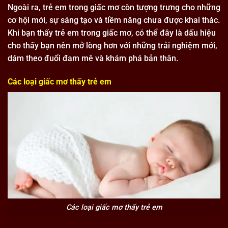
Ngoài ra, trẻ em trong giấc mơ còn tượng trưng cho những
cơ hội mới, sự sáng tạo và tiềm năng chưa được khai thác.
Khi bạn thấy trẻ em trong giấc mơ, có thể đây là dấu hiệu
cho thấy bạn nên mở lòng hơn với những trải nghiệm mới,
dám theo đuổi đam mê và khám phá bản thân.
Các loại giấc mơ thấy trẻ em
Các loại giấc mơ thấy trẻ em