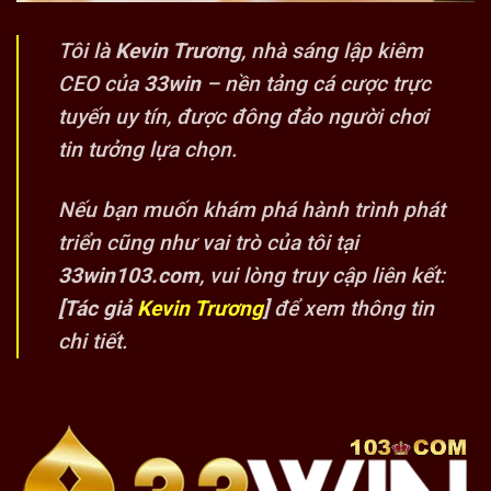
Tôi là
Kevin Trương
, nhà sáng lập kiêm
CEO của
33win
– nền tảng cá cược trực
tuyến uy tín, được đông đảo người chơi
tin tưởng lựa chọn.
Nếu bạn muốn khám phá hành trình phát
triển cũng như vai trò của tôi tại
33win103.com
, vui lòng truy cập liên kết:
[Tác giả
Kevin Trương
]
để xem thông tin
chi tiết.