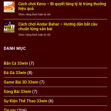
cược
Cách chơi Keno – Bí quyết tăng tỷ lệ trúng thưởng
quyết
cho
tennis
tối
hiệu quả
người
thắng
ưu
mới
ở
Chức năng bình luận bị tắt
lớn
lợi
Cách
–
nhuận
chơi
Cách chơi Andar Bahar – Hướng dẫn bắt cầu
Chiến
trong
Keno
thuật
chuẩn từng ván bài
từng
–
thông
phút
ở
Chức năng bình luận bị tắt
Bí
minh
Cách
quyết
từ
chơi
tăng
cao
Andar
DANH MỤC
tỷ
thủ
Bahar
lệ
–
trúng
Hướng
thưởng
Bắn Cá 33win
(7)
dẫn
hiệu
bắt
quả
Đá Gà 33win
(8)
cầu
chuẩn
từng
Game Bài 3D 33win
(7)
ván
bài
Sòng Bài 33win
(7)
Sự Kiện Thể Thao 33win
(6)
Tin tức
(316)