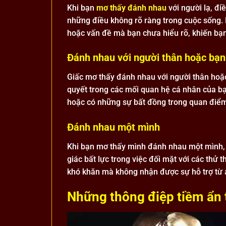
Khi bạn
mơ thấy đánh nhau
với người lạ, đi
những điều không rõ ràng trong cuộc sống. 
hoặc vấn đề mà bạn chưa hiểu rõ, khiến bạ
Đánh nhau với người thân hoặc bạn
Giấc mơ thấy đánh nhau với người thân ho
quyết trong các mối quan hệ cá nhân của b
hoặc có những sự bất đồng trong quan điểm
Đánh nhau một mình
Khi bạn mơ thấy mình đánh nhau một mình, 
giác bất lực trong việc đối mặt với các thử
khó khăn mà không nhận được sự hỗ trợ từ 
Những thông điệp tiềm ẩn 