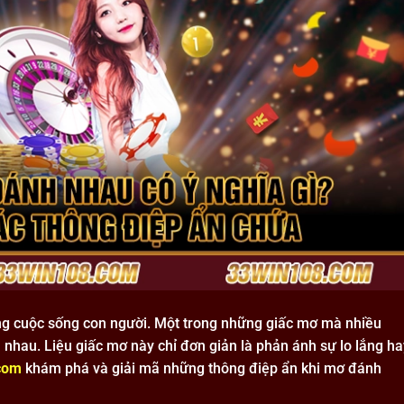
rong cuộc sống con người. Một trong những giấc mơ mà nhiều
 nhau. Liệu giấc mơ này chỉ đơn giản là phản ánh sự lo lắng ha
com
khám phá và giải mã những thông điệp ẩn khi mơ đánh