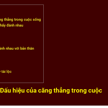
ng thẳng trong cuộc sống
thấy đánh nhau
nh nhau với bản thân
tài lộc
Dấu hiệu của căng thẳng trong cuộc