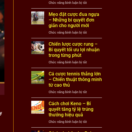
ở
Chức năng bình luận bị tắt
Cách
Cách
quay
đánh
hũ
Mẹo đặt cược đua ngựa
Mậu
để
– Những bí quyết đơn
Binh
săn
giản cho người mới
–
thưởng
ở
Chức năng bình luận bị tắt
Chiến
lớn
Mẹo
thuật
đặt
xếp
Chiến lược cược rung –
cược
bài
Bí quyết tối ưu lợi nhuận
đua
dễ
trong từng phút
ngựa
thắng
ở
Chức năng bình luận bị tắt
–
nhất
Chiến
Những
lược
bí
Cá cược tennis thắng lớn
cược
quyết
– Chiến thuật thông minh
rung
đơn
từ cao thủ
–
giản
ở
Chức năng bình luận bị tắt
Bí
cho
Cá
quyết
người
cược
tối
mới
Cách chơi Keno – Bí
tennis
ưu
quyết tăng tỷ lệ trúng
thắng
y
lợi
thưởng hiệu quả
lớn
nhuận
ở
Chức năng bình luận bị tắt
–
trong
Cách
Chiến
từng
chơi
thuật