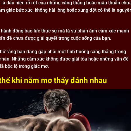
 là dấu hiệu rõ rệt của những căng thẳng hoặc mâu thuẫn chư
ảm giác bức xúc, không hài lòng hoặc xung đột có thể là nguyê
à hành động bạo lực thực sự mà là sự phản ánh cảm xúc mạnh
vấn đề chưa được giải quyết trong cuộc sống của bạn.
nhở rằng bạn đang gặp phải một tình huống căng thẳng trong
á nhân. Những cảm xúc không được giải tỏa hoặc những vấn đề
đã bộc lộ trong giấc mơ.
 thể khi nằm mơ thấy đánh nhau