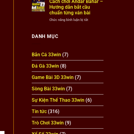
phút
Cách chơi Andar Bahar –
Keno
thông
Hướng dẫn bắt cầu
–
minh
chuẩn từng ván bài
Bí
từ
ở
Chức năng bình luận bị tắt
quyết
cao
Cách
tăng
thủ
chơi
tỷ
Andar
lệ
DANH MỤC
Bahar
trúng
–
thưởng
Hướng
hiệu
Bắn Cá 33win
(7)
dẫn
quả
bắt
Đá Gà 33win
(8)
cầu
chuẩn
từng
Game Bài 3D 33win
(7)
ván
bài
Sòng Bài 33win
(7)
Sự Kiện Thể Thao 33win
(6)
Tin tức
(316)
Trò Chơi 33win
(9)