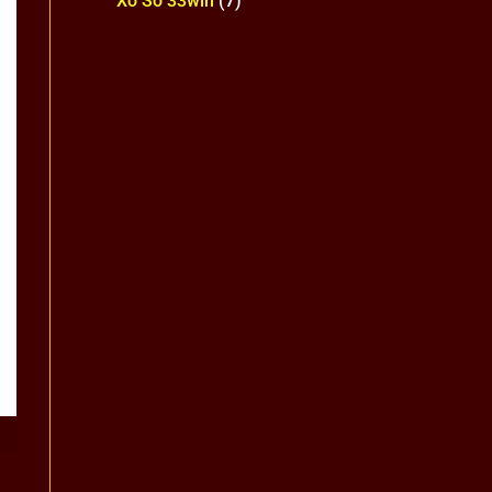
Xổ Số 33win
(7)