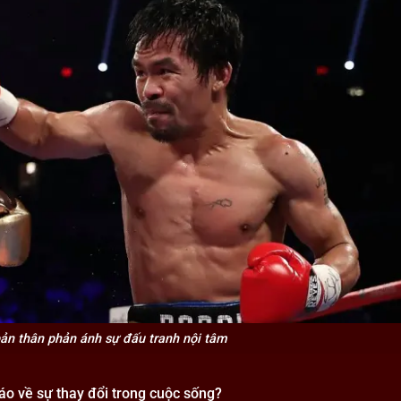
ản thân phản ánh sự đấu tranh nội tâm
o về sự thay đổi trong cuộc sống?