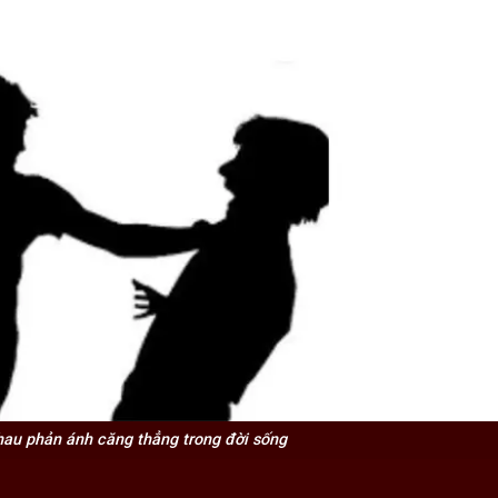
au phản ánh căng thẳng trong đời sống