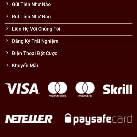
Gủi Tiền Như Nào
Rút Tiền Như Nào
Liên Hệ Với Chúng Tôi
Đăng Ký Trải Nghiệm
Điện Thoại Đặt Cược
Khuyến Mãi