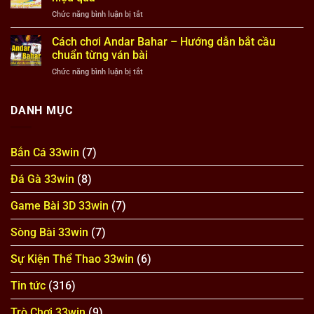
thắng
ưu
mới
ở
Chức năng bình luận bị tắt
lớn
lợi
Cách
–
nhuận
chơi
Cách chơi Andar Bahar – Hướng dẫn bắt cầu
Chiến
trong
Keno
thuật
chuẩn từng ván bài
từng
–
thông
phút
ở
Chức năng bình luận bị tắt
Bí
minh
Cách
quyết
từ
chơi
tăng
cao
Andar
DANH MỤC
tỷ
thủ
Bahar
lệ
–
trúng
Hướng
thưởng
Bắn Cá 33win
(7)
dẫn
hiệu
bắt
quả
Đá Gà 33win
(8)
cầu
chuẩn
từng
Game Bài 3D 33win
(7)
ván
bài
Sòng Bài 33win
(7)
Sự Kiện Thể Thao 33win
(6)
Tin tức
(316)
Trò Chơi 33win
(9)