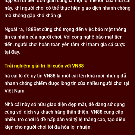
nạp và rút tiền đơn giản cũng là một lợi thế lớn của nhà cái
này, khi người chơi có thể thực hiện giao dịch nhanh chóng
mà không gặp khó khăn gì.
Ngoài ra, 188Bet cũng chú trọng đến việc bảo mật thông
tin cá nhân của người chơi. Với công nghệ bảo mật tiên
tiến, người chơi hoàn toàn yên tâm khi tham gia cá cược
tại đây.
Trải nghiệm giải trí lôi cuốn với VN88
hà cái lô đề uy tín VN88 là một cái tên khá mới nhưng đã
nhanh chóng chiếm được lòng tin của nhiều người chơi tại
Việt Nam.
Nhà cái này sở hữu giao diện đẹp mắt, dễ dàng sử dụng
cùng với dịch vụ khách hàng thân thiện. VN88 cung cấp
nhiều trò chơi lô đề hấp dẫn với tỷ lệ thắng cao, tạo điều
kiện cho người chơi tối đa hóa lợi nhuận.