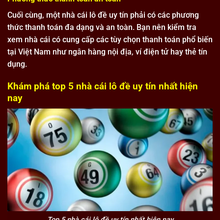
Cuối cùng, một nhà cái lô đề uy tín phải có các phương
thức thanh toán đa dạng và an toàn. Bạn nên kiểm tra
xem nhà cái có cung cấp các tùy chọn thanh toán phổ biến
tại Việt Nam như ngân hàng nội địa, ví điện tử hay thẻ tín
dụng.
Khám phá top 5 nhà cái lô đề uy tín nhất hiện
nay
Top 5 nhà cái lô đề uy tín nhất hiện nay