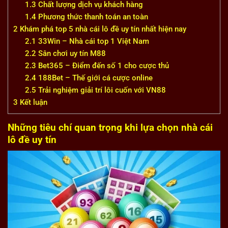
1.3
Chất lượng dịch vụ khách hàng
1.4
Phương thức thanh toán an toàn
2
Khám phá top 5 nhà cái lô đề uy tín nhất hiện nay
2.1
33Win – Nhà cái top 1 Việt Nam
2.2
Sân chơi uy tín M88
2.3
Bet365 – Điểm đến số 1 cho cược thủ
2.4
188Bet – Thế giới cá cược online
2.5
Trải nghiệm giải trí lôi cuốn với VN88
3
Kết luận
Những tiêu chí quan trọng khi lựa chọn nhà cái
lô đề uy tín