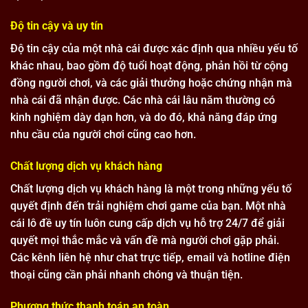
Độ tin cậy và uy tín
Độ tin cậy của một nhà cái được xác định qua nhiều yếu tố
khác nhau, bao gồm độ tuổi hoạt động, phản hồi từ cộng
đồng người chơi, và các giải thưởng hoặc chứng nhận mà
nhà cái đã nhận được. Các nhà cái lâu năm thường có
kinh nghiệm dày dạn hơn, và do đó, khả năng đáp ứng
nhu cầu của người chơi cũng cao hơn.
Chất lượng dịch vụ khách hàng
Chất lượng dịch vụ khách hàng là một trong những yếu tố
quyết định đến trải nghiệm chơi game của bạn. Một nhà
cái lô đề uy tín luôn cung cấp dịch vụ hỗ trợ 24/7 để giải
quyết mọi thắc mắc và vấn đề mà người chơi gặp phải.
Các kênh liên hệ như chat trực tiếp, email và hotline điện
thoại cũng cần phải nhanh chóng và thuận tiện.
Phương thức thanh toán an toàn