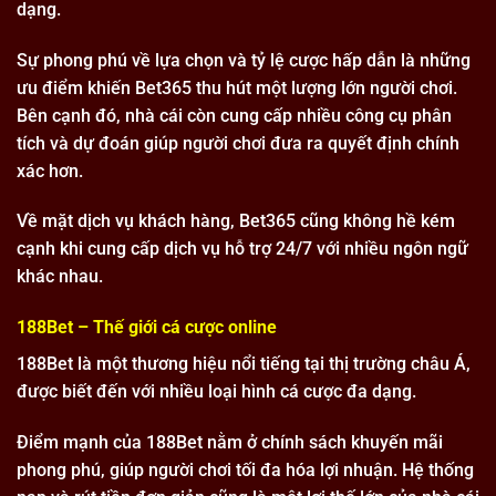
dạng.
Sự phong phú về lựa chọn và tỷ lệ cược hấp dẫn là những
ưu điểm khiến Bet365 thu hút một lượng lớn người chơi.
Bên cạnh đó, nhà cái còn cung cấp nhiều công cụ phân
tích và dự đoán giúp người chơi đưa ra quyết định chính
xác hơn.
Về mặt dịch vụ khách hàng, Bet365 cũng không hề kém
cạnh khi cung cấp dịch vụ hỗ trợ 24/7 với nhiều ngôn ngữ
khác nhau.
188Bet – Thế giới cá cược online
188Bet là một thương hiệu nổi tiếng tại thị trường châu Á,
được biết đến với nhiều loại hình cá cược đa dạng.
Điểm mạnh của 188Bet nằm ở chính sách khuyến mãi
phong phú, giúp người chơi tối đa hóa lợi nhuận. Hệ thống