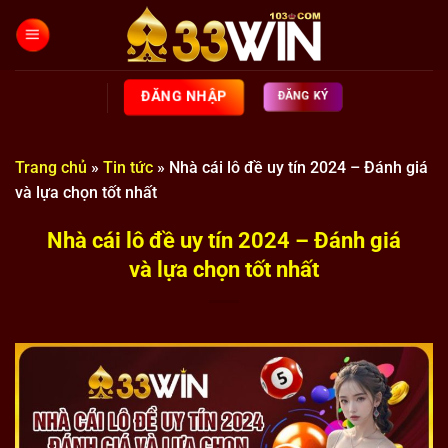
Chuyển
đến
nội
dung
ĐĂNG NHẬP
ĐĂNG KÝ
Trang chủ
»
Tin tức
»
Nhà cái lô đề uy tín 2024 – Đánh giá
và lựa chọn tốt nhất
Nhà cái lô đề uy tín 2024 – Đánh giá
và lựa chọn tốt nhất