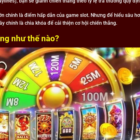
ylines), bạn sẽ giành chiến thắng theo tỷ lệ trả thưởng quy địn
ớn chính là điểm hấp dẫn của game slot. Nhưng để hiểu sâu hơ
y chính là chìa khóa để cải thiện cơ hội chiến thắng.
ộng như thế nào?