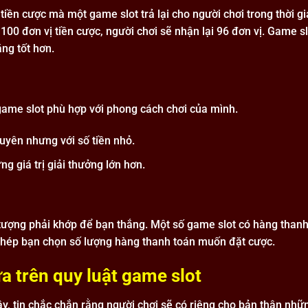
m tiền cược mà một game slot trả lại cho người chơi trong thời g
 100 đơn vị tiền cược, người chơi sẽ nhận lại 96 đơn vị. Game sl
ng tốt hơn.
game slot phù hợp với phong cách chơi của mình.
uyên nhưng với số tiền nhỏ.
g giá trị giải thưởng lớn hơn.
tượng phải khớp để bạn thắng. Một số game slot có hàng than
 phép bạn chọn số lượng hàng thanh toán muốn đặt cược.
a trên quy luật game slot
y, tin chắc chắn rằng người chơi sẽ có riêng cho bản thân nhữ