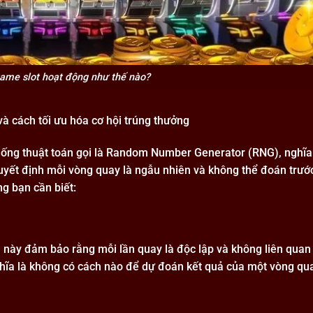
game slot hoạt động như thế nào?
à cách tối ưu hóa cơ hội trúng thưởng
hống thuật toán gọi là Random Number Generator (RNG), nghĩa
 quyết định mỗi vòng quay là ngẫu nhiên và không thể đoán trướ
ng bạn cần biết:
n này đảm bảo rằng mỗi lần quay là độc lập và không liên quan
hĩa là không có cách nào để dự đoán kết quả của một vòng qu