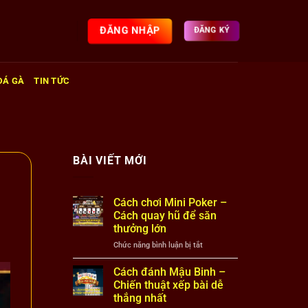
ĐĂNG NHẬP
ĐĂNG KÝ
ĐÁ GÀ
TIN TỨC
BÀI VIẾT MỚI
Cách chơi Mini Poker –
Cách quay hũ để săn
thưởng lớn
ở
Chức năng bình luận bị tắt
Cách
chơi
Cách đánh Mậu Binh –
Mini
Chiến thuật xếp bài dễ
Poker
thắng nhất
–