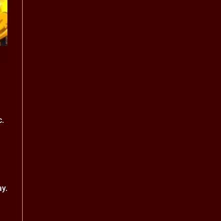
c.
ay.