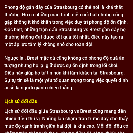
Phong độ gần đây của Strasbourg có thể nói là khá thất
thường. Họ có những màn trình diễn nổi bật nhưng cũng
gặp không ít khó khăn trong việc duy trì phong độ ổn định.
Đặc biệt, những trận đấu Strasbourg vs Brest gần đây họ
thường không đạt được kết quả tốt nhất, điều này tạo ra
một áp lực tâm lý không nhỏ cho toàn đội.
Ngược lại, Brest mặc dù cũng không có phong độ quá ấn
tượng nhưng họ lại giữ được sự ổn định trong lối chơi.
Điều này giúp họ tự tin hơn khi làm khách tại Strasbourg.
Sự tự tin sẽ là một yếu tố quan trọng trong việc quyết định
ai sẽ là người giành chiến thắng.
Lịch sử đối đầu
Lịch sử đối đầu giữa Strasbourg vs Brest cũng mang đến
nhiều điều thú vị. Những lần chạm trán trước đây cho thấy
mức độ cạnh tranh giữa hai đội là khá cao. Mỗi đội đều có