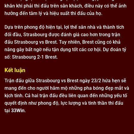
khăn khi phải thi đấu trên sân khách, điều này có thể ảnh
hưởng đến tâm lý và hiệu suất thi đấu của họ.
Dựa trên phong độ hiện tại, lợi thế sân nhà và thành tích
đối đầu, Strasbourg được đánh giá cao hơn trong trận
đấu Strasbourg vs Brest. Tuy nhiên, Brest cũng có khả
năng gây bất ngờ nếu tận dụng tốt các cơ hội. Dự đoán tỷ
số: Strasbourg 2-1 Brest.
Kết luận
Trận đấu giữa Strasbourg vs Brest ngày 23/2 hứa hẹn sẽ
mang đến cho người hâm mộ những pha bóng đẹp mắt và
kịch tính. Cả hai trận đấu đều liên quan đến những yếu tố
quyết định như phong độ, lực lượng và tinh thần thi đấu
tại
33Win
.