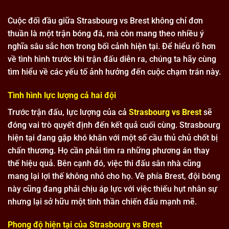
Cuộc đối đầu giữa Strasbourg vs Brest không chỉ đơn
thuần là một trận bóng đá, mà còn mang theo nhiều ý
nghĩa sâu sắc hơn trong bối cảnh hiện tại. Để hiểu rõ hơn
về tình hình trước khi trận đấu diễn ra, chúng ta hãy cùng
tìm hiểu về các yếu tố ảnh hưởng đến cuộc chạm trán này.
Tình hình lực lượng cả hai đội
Trước trận đấu, lực lượng của cả
Strasbourg vs Brest
sẽ
đóng vai trò quyết định đến kết quả cuối cùng.
Strasbourg
hiện tại đang gặp khó khăn với một số cầu thủ chủ chốt bị
chấn thương. Họ cần phải tìm ra những phương án thay
thế hiệu quả. Bên cạnh đó, việc thi đấu sân nhà cũng
mang lại lợi thế không nhỏ cho họ. Về phía Brest, đội bóng
này cũng đang phải chịu áp lực với việc thiếu hụt nhân sự
nhưng lại sở hữu một tinh thần chiến đấu mạnh mẽ.
Phong độ hiện tại của Strasbourg vs Brest