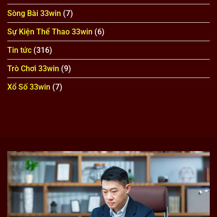
ván
bài
Sòng Bài 33win
(7)
Sự Kiện Thể Thao 33win
(6)
Tin tức
(316)
Trò Chơi 33win
(9)
Xổ Số 33win
(7)