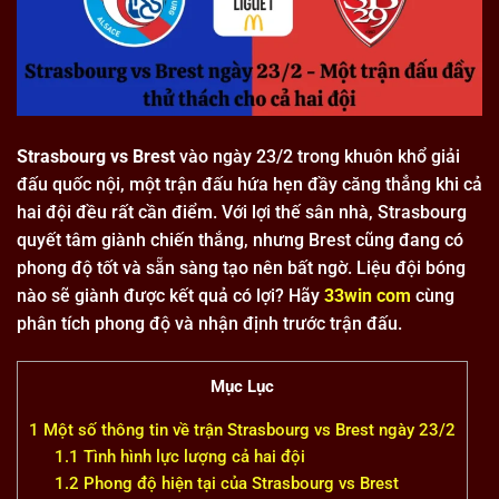
Strasbourg vs Brest
vào ngày 23/2 trong khuôn khổ giải
đấu quốc nội, một trận đấu hứa hẹn đầy căng thẳng khi cả
hai đội đều rất cần điểm. Với lợi thế sân nhà, Strasbourg
quyết tâm giành chiến thắng, nhưng Brest cũng đang có
phong độ tốt và sẵn sàng tạo nên bất ngờ. Liệu đội bóng
nào sẽ giành được kết quả có lợi? Hãy
33win com
cùng
phân tích phong độ và nhận định trước trận đấu.
Mục Lục
1
Một số thông tin về trận Strasbourg vs Brest ngày 23/2
1.1
Tình hình lực lượng cả hai đội
1.2
Phong độ hiện tại của Strasbourg vs Brest