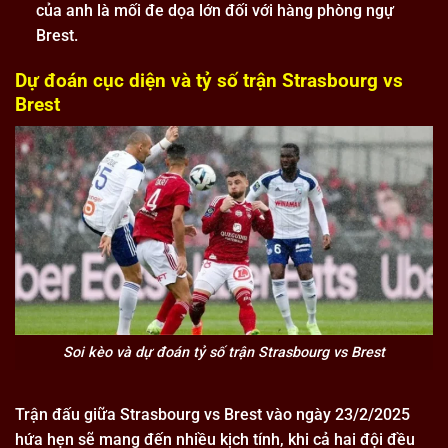
của anh là mối đe dọa lớn đối với hàng phòng ngự
Brest.
Dự đoán cục diện và tỷ số trận Strasbourg vs
Brest
Soi kèo và dự đoán tỷ số trận Strasbourg vs Brest
Trận đấu giữa Strasbourg vs Brest vào ngày 23/2/2025
hứa hẹn sẽ mang đến nhiều kịch tính, khi cả hai đội đều