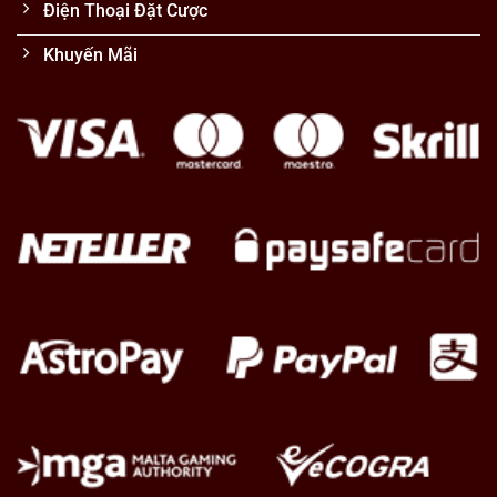
Điện Thoại Đặt Cược
Khuyến Mãi