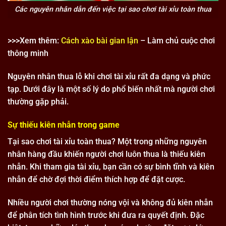
Các nguyên nhân dẫn đến việc
tại sao chơi tài xỉu toàn thua
>>>Xem thêm:
Cách xào bài gian lận
– Làm chủ cuộc chơi
thông minh
Nguyên nhân thua lỗ khi chơi tài xỉu rất đa dạng và phức
tạp. Dưới đây là một số lý do phổ biến nhất mà người chơi
thường gặp phải.
Sự thiếu kiên nhẫn trong game
Tại sao chơi tài xỉu toàn thua? Một trong những nguyên
nhân hàng đầu khiến người chơi luôn thua là thiếu kiên
nhẫn. Khi tham gia tài xỉu, bạn cần có sự bình tĩnh và kiên
nhẫn để chờ đợi thời điểm thích hợp để đặt cược.
Nhiều người chơi thường nóng vội và không đủ kiên nhẫn
để phân tích tình hình trước khi đưa ra quyết định. Đặc