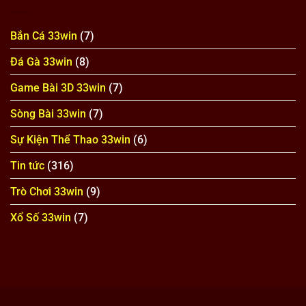
Bahar
lệ
–
trúng
Hướng
thưởng
Bắn Cá 33win
(7)
dẫn
hiệu
bắt
quả
Đá Gà 33win
(8)
cầu
chuẩn
từng
Game Bài 3D 33win
(7)
ván
bài
Sòng Bài 33win
(7)
Sự Kiện Thể Thao 33win
(6)
Tin tức
(316)
Trò Chơi 33win
(9)
Xổ Số 33win
(7)