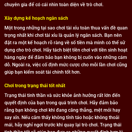
chuyên gia để có cái nhìn toàn diện về trò chơi.
Xây dựng kế hoạch ngân sách
Một trong những tại sao chơi tài xỉu toàn thua vấn đề quan
trọng nhất khi chơi tài xỉu là quản lý ngân sách. Bạn nên
đặt ra một kế hoạch rõ ràng về số tiền mà mình có thể sử
dụng cho trò chơi. Hãy tách biệt tiền chơi với tiền sinh hoạt
hàng ngày để đảm bảo bạn không bị cuốn vào những cám
dỗ. Ngoài ra, việc cố định mức cược cho mỗi lần chơi cũng
giúp bạn kiểm soát tài chính tốt hơn.
Chơi trong trạng thái tốt nhất
Trạng thái tinh thần và sức khỏe ảnh hưởng rất lớn đến
quyết định của bạn trong quá trình chơi. Hãy đảm bảo
rằng bạn không chơi khi đang căng thẳng, mệt mỏi hay
say xỉn. Nếu cảm thấy không tỉnh táo hoặc không thoải
mái, hãy nghỉ ngơi trước khi quay lại trò chơi. Trạng thái