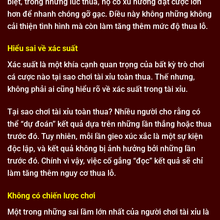
biệt, trong những lúc thua, họ có xu hướng đặt cược lớn
hơn để nhanh chóng gỡ gạc. Điều này không những không
cải thiện tình hình mà còn làm tăng thêm mức độ thua lỗ.
Hiểu sai về xác suất
Xác suất là một khía cạnh quan trọng của bất kỳ trò chơi
cá cược nào tại sao chơi tài xỉu toàn thua. Thế nhưng,
không phải ai cũng hiểu rõ về xác suất trong tài xỉu.
Tại sao chơi tài xỉu toàn thua? Nhiều người cho rằng có
thể “dự đoán” kết quả dựa trên những lần thắng hoặc thua
trước đó. Tuy nhiên, mỗi lần gieo xúc xắc là một sự kiện
độc lập, và kết quả không bị ảnh hưởng bởi những lần
trước đó. Chính vì vậy, việc cố gắng “đọc” kết quả sẽ chỉ
làm tăng thêm nguy cơ thua lỗ.
Không có chiến lược chơi
Một trong những sai lầm lớn nhất của người chơi tài xỉu là