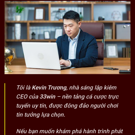
Tôi là
Kevin Trương
, nhà sáng lập kiêm
CEO của
33win
– nền tảng cá cược trực
tuyến uy tín, được đông đảo người chơi
tin tưởng lựa chọn.
Nếu bạn muốn khám phá hành trình phát