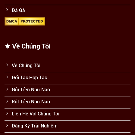
Đá Gà
⚜️ Về Chúng Tôi
Về Chúng Tôi
Đối Tác Hợp Tác
Gủi Tiền Như Nào
Rút Tiền Như Nào
Liên Hệ Với Chúng Tôi
Đăng Ký Trải Nghiệm