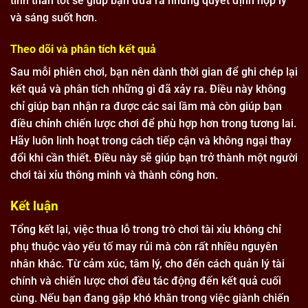
tinh thần tốt sẽ giúp bạn đưa ra những quyết định hợp lý
và sáng suốt hơn.
Theo dõi và phân tích kết quả
Sau mỗi phiên chơi, bạn nên dành thời gian để ghi chép lại
kết quả và phân tích những gì đã xảy ra. Điều này không
chỉ giúp bạn nhận ra được các sai lầm mà còn giúp bạn
điều chỉnh chiến lược chơi để phù hợp hơn trong tương lai.
Hãy luôn linh hoạt trong cách tiếp cận và không ngại thay
đổi khi cần thiết. Điều này sẽ giúp bạn trở thành một người
chơi tài xỉu thông minh và thành công hơn.
Kết luận
Tổng kết lại, việc thua lỗ trong trò chơi tài xỉu không chỉ
phụ thuộc vào yếu tố may rủi mà còn rất nhiều nguyên
nhân khác. Từ cảm xúc, tâm lý, cho đến cách quản lý tài
chính và chiến lược chơi đều tác động đến kết quả cuối
cùng. Nếu bạn đang gặp khó khăn trong việc giành chiến