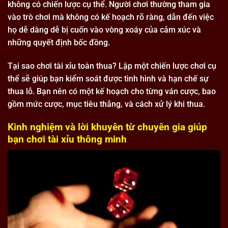
không có chiến lược cụ thể. Người chơi thường tham gia
vào trò chơi mà không có kế hoạch rõ ràng, dẫn đến việc
họ dễ dàng dễ bị cuốn vào vòng xoáy của cảm xúc và
những quyết định bốc đồng.
Tại sao chơi tài xỉu toàn thua? Lập một chiến lược chơi cụ
thể sẽ giúp bạn kiểm soát được tình hình và hạn chế sự
thua lỗ. Bạn nên có một kế hoạch cho từng ván cược, bao
gồm mức cược, mục tiêu thắng, và cách xử lý khi thua.
Kinh nghiệm và lời khuyên từ chuyên gia giúp
bạn chơi tài xỉu thông minh