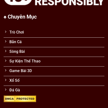
♠️ Chuyên Mục
Trò Chơi
Bắn Cá
Sòng Bài
Sự Kiện Thể Thao
Game Bài 3D
Xổ Số
Đá Gà