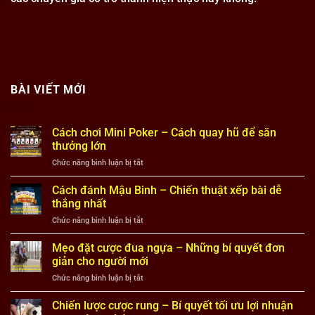
BÀI VIẾT MỚI
Cách chơi Mini Poker – Cách quay hũ để săn
thưởng lớn
ở
Chức năng bình luận bị tắt
Cách
chơi
Cách đánh Mậu Binh – Chiến thuật xếp bài dễ
Mini
thắng nhất
Poker
ở
Chức năng bình luận bị tắt
–
Cách
Cách
đánh
Mẹo đặt cược đua ngựa – Những bí quyết đơn
quay
Mậu
hũ
giản cho người mới
Binh
để
ở
Chức năng bình luận bị tắt
–
săn
Mẹo
Chiến
thưởng
đặt
Chiến lược cược rung – Bí quyết tối ưu lợi nhuận
thuật
lớn
cược