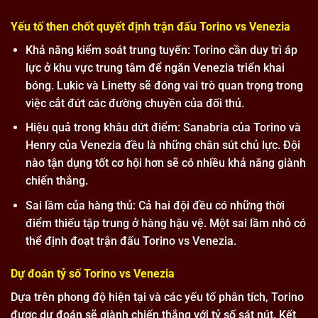
Yếu tố then chốt quyết định trận đấu Torino vs Venezia
Khả năng kiểm soát trung tuyến: Torino cần duy trì áp
lực ở khu vực trung tâm để ngăn Venezia triển khai
bóng. Lukic và Linetty sẽ đóng vai trò quan trọng trong
việc cắt đứt các đường chuyền của đối thủ.
Hiệu quả trong khâu dứt điểm: Sanabria của Torino và
Henry của Venezia đều là những chân sút chủ lực. Đội
nào tận dụng tốt cơ hội hơn sẽ có nhiều khả năng giành
chiến thắng.
Sai lầm của hàng thủ: Cả hai đội đều có những thời
điểm thiếu tập trung ở hàng hậu vệ. Một sai lầm nhỏ có
thể định đoạt trận đấu Torino vs Venezia.
Dự đoán tỷ số Torino vs Venezia
Dựa trên phong độ hiện tại và các yếu tố phân tích, Torino
được dự đoán sẽ giành chiến thắng với tỷ số sát nút. Kết