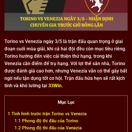
Torino vs Venezia ngày 3/5 là trận đấu quan trọng ở giai
đoạn cuối mùa giải, khi cả hai đội đều còn mục tiêu riêng.
Torino hướng đến việc cải thiện thứ hạng, trong khi
Venezia cần điểm để trụ hạng. Với lợi thế sân nhà, Torino
được đánh giá cao hơn, nhưng Venezia vẫn có thể gây bất
ngờ nếu tận dụng tốt cơ hội. Trận đấu hứa hẹn sẽ rất kịch
tính và khó lường tại
33Win
.
Mục Lục
1
Tình hình trước trận Torino vs Venezia
1.1
Phong độ thi đấu của Torino
1.2
Phong độ thi đấu của Venezia