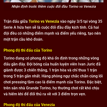
Nhận định trước thềm cuộc đối đầu Torino vs Venezia
Trận đấu giữa
Torino vs Venezia
vào ngày 3/5 tại vòng 35
Serie A hứa hẹn sẽ là cuộc đối đầu đầy kịch tính. Cả hai
đội đều có những điểm mạnh và điểm yếu riêng, tạo nên
một trận cầu khó đoán.
Phong độ thi đấu của Torino
Torino đang có phong độ khá ổn định trong những vòng
đấu gần đây. Đội bóng của huấn luyện viên Ivan Juric đã
giành được 3 chiến thắng, 1 trận hòa và chỉ thua 1 trận
trong 5 trận gần nhất. Hàng phòng ngự chắc chắn cùng lối
chơi pressing tầm cao là điểm mạnh của Torino. Đặc biệt,
trên sân nhà Grande Torino, họ thường chơi rất khó chịu
và hiếm khi để đối thủ ra về với 3 điểm trọn vẹn.
Phong độ thi đấu của Venezia