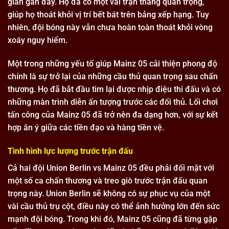
gian gần đây. Họ đã có một vài trận thắng quan trọng,
giúp họ thoát khỏi vị trí bết bát trên bảng xếp hạng. Tuy
nhiên, đội bóng này vẫn chưa hoàn toàn thoát khỏi vòng
xoáy nguy hiểm.
Một trong những yếu tố giúp Mainz 05 cải thiện phong độ
chính là sự trở lại của những cầu thủ quan trọng sau chấn
thương. Họ đã bắt đầu tìm lại được nhịp điệu thi đấu và có
những màn trình diễn ấn tượng trước các đối thủ. Lối chơi
tấn công của Mainz 05 đã trở nên đa dạng hơn, với sự kết
hợp ăn ý giữa các tiền đạo và hàng tiền vệ.
Tình hình lực lượng trước trận đấu
Cả hai đội Union Berlin vs Mainz 05 đều phải đối mặt với
một số ca chấn thương và treo giò trước trận đấu quan
trọng này. Union Berlin sẽ không có sự phục vụ của một
vài cầu thủ trụ cột, điều này có thể ảnh hưởng lớn đến sức
mạnh đội bóng. Trong khi đó, Mainz 05 cũng đã từng gặp