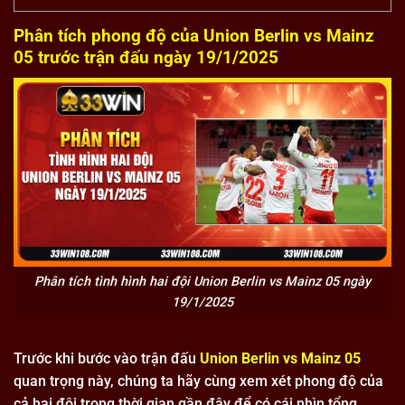
Phân tích phong độ của Union Berlin vs Mainz
05 trước trận đấu ngày 19/1/2025
Phân tích tình hình hai đội Union Berlin vs Mainz 05 ngày
19/1/2025
Trước khi bước vào trận đấu
Union Berlin vs Mainz 05
quan trọng này, chúng ta hãy cùng xem xét phong độ của
cả hai đội trong thời gian gần đây để có cái nhìn tổng