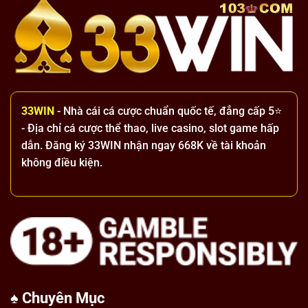
33WIN
- Nhà cái cá cược chuẩn quốc tế, đẳng cấp 5⭐
- Địa chỉ cá cược thể thao, live casino, slot game hấp
dẫn. Đăng ký 33WIN nhận ngay 668K về tài khoản
không điều kiện.
♠️ Chuyên Mục