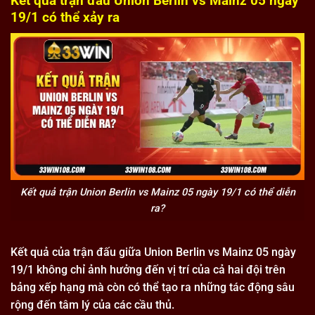
Kết quả trận đấu Union Berlin vs Mainz 05 ngày
19/1 có thể xảy ra
Kết quả trận Union Berlin vs Mainz 05 ngày 19/1 có thể diễn
ra?
Kết quả của trận đấu giữa Union Berlin vs Mainz 05 ngày
19/1 không chỉ ảnh hưởng đến vị trí của cả hai đội trên
bảng xếp hạng mà còn có thể tạo ra những tác động sâu
rộng đến tâm lý của các cầu thủ.