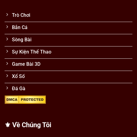
Trò Chơi
Bắn Cá
Sòng Bài
Sự Kiện Thể Thao
Game Bài 3D
Xổ Số
Đá Gà
⚜️ Về Chúng Tôi