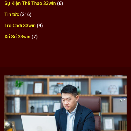
Sự Kiện Thể Thao 33win
(6)
Tin tức
(316)
Trò Chơi 33win
(9)
Xổ Số 33win
(7)