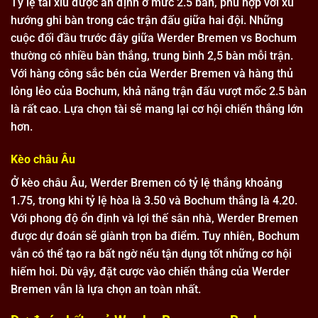
Tỷ lệ tài xỉu được ấn định ở mức 2.5 bàn, phù hợp với xu
hướng ghi bàn trong các trận đấu giữa hai đội. Những
cuộc đối đầu trước đây giữa Werder Bremen vs Bochum
thường có nhiều bàn thắng, trung bình 2,5 bàn mỗi trận.
Với hàng công sắc bén của Werder Bremen và hàng thủ
lỏng lẻo của Bochum, khả năng trận đấu vượt mốc 2.5 bàn
là rất cao. Lựa chọn tài sẽ mang lại cơ hội chiến thắng lớn
hơn.
Kèo châu Âu
Ở kèo châu Âu, Werder Bremen có tỷ lệ thắng khoảng
1.75, trong khi tỷ lệ hòa là 3.50 và Bochum thắng là 4.20.
Với phong độ ổn định và lợi thế sân nhà, Werder Bremen
được dự đoán sẽ giành trọn ba điểm. Tuy nhiên, Bochum
vẫn có thể tạo ra bất ngờ nếu tận dụng tốt những cơ hội
hiếm hoi. Dù vậy, đặt cược vào chiến thắng của Werder
Bremen vẫn là lựa chọn an toàn nhất.