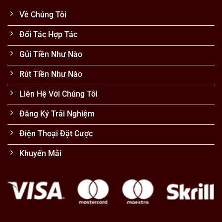
Về Chúng Tôi
Đối Tác Hợp Tác
Gủi Tiền Như Nào
Rút Tiền Như Nào
Liên Hệ Với Chúng Tôi
Đăng Ký Trải Nghiệm
Điện Thoại Đặt Cược
Khuyến Mãi