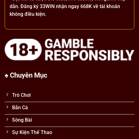
dẫn. Đăng ký 33WIN nhận ngay 668K về tài khoản
không điều kiện.
♠️ Chuyên Mục
Trò Chơi
Bắn Cá
Sòng Bài
Sự Kiện Thể Thao