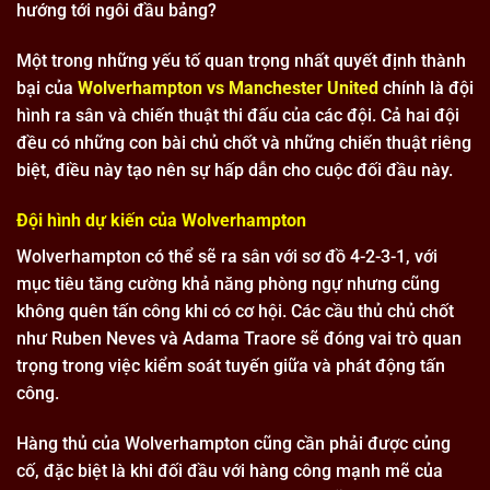
hướng tới ngôi đầu bảng?
Một trong những yếu tố quan trọng nhất quyết định thành
bại của
Wolverhampton vs Manchester United
chính là đội
hình ra sân và chiến thuật thi đấu của các đội. Cả hai đội
đều có những con bài chủ chốt và những chiến thuật riêng
biệt, điều này tạo nên sự hấp dẫn cho cuộc đối đầu này.
Đội hình dự kiến của Wolverhampton
Wolverhampton có thể sẽ ra sân với sơ đồ 4-2-3-1, với
mục tiêu tăng cường khả năng phòng ngự nhưng cũng
không quên tấn công khi có cơ hội. Các cầu thủ chủ chốt
như Ruben Neves và Adama Traore sẽ đóng vai trò quan
trọng trong việc kiểm soát tuyến giữa và phát động tấn
công.
Hàng thủ của Wolverhampton cũng cần phải được củng
cố, đặc biệt là khi đối đầu với hàng công mạnh mẽ của