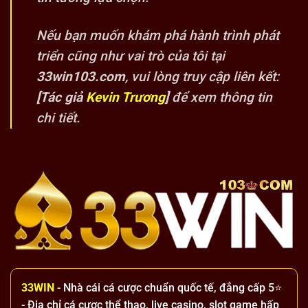
Nếu bạn muốn khám phá hành trình phát
triển cũng như vai trò của tôi tại
33win103.com
, vui lòng truy cập liên kết:
[Tác giả
Kevin Trương
]
để xem thông tin
chi tiết.
33WIN
- Nhà cái cá cược chuẩn quốc tế, đẳng cấp 5⭐
- Địa chỉ cá cược thể thao, live casino, slot game hấp