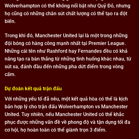
Wolverhampton có thể không nổi bật như Quỷ Đỏ, nhưng
họ cũng có những chân sút chất lượng có thể tạo ra đột
biến.
Trong khi đó, Manchester United lại là một trong những
đội bóng có hàng công mạnh nhất tại Premier League.
Những cái tên như Rashford hay Fernandes đều có khả
năng tạo ra bàn thắng từ những tình huống khác nhau, từ
sút xa, đánh đầu đến những pha dứt điểm trong vòng
cấm.
Dự đoán kết quả trận đấu
Với những yếu tố đã nêu, một kết quả hòa có thể là kịch
bản hợp lý cho trận đấu Wolverhampton vs Manchester
United. Tuy nhiên, nếu Manchester United có thể khắc
phục được những vấn đề về phong độ và tận dụng tối đa
cơ hội, họ hoàn toàn có thể giành trọn 3 điểm.