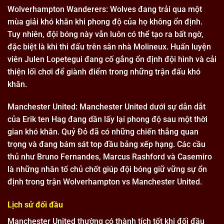
Wolverhampton Wanderers: Wolves đang trải qua một
mùa giải khó khăn khi phong độ của họ không ổn định.
Tuy nhiên, đội bóng này vẫn luôn có thể tạo ra bất ngờ,
đặc biệt là khi thi đấu trên sân nhà Molineux. Huấn luyện
viên Julen Lopetegui đang cố gắng ổn định đội hình và cải
thiện lối chơi để giành điểm trong những trận đấu khó
khăn.
Manchester United: Manchester United dưới sự dẫn dắt
của Erik ten Hag đang dần lấy lại phong độ sau một thời
gian khó khăn. Quỷ Đỏ đã có những chiến thắng quan
trọng và đang bám sát top đầu bảng xếp hạng. Các cầu
thủ như Bruno Fernandes, Marcus Rashford và Casemiro
là những nhân tố chủ chốt giúp đội bóng giữ vững sự ổn
định trong trận Wolverhampton vs Manchester United.
Lịch sử đối đầu
Manchester United thường có thành tích tốt khi đối đầu