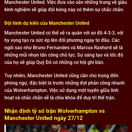
Manchester United. Việc đưa vào sân những trung vệ giàu
kinh nghiệm sẽ giúp đội bóng này có thêm sự chắc chắn.
Đội hình dự kiến của Manchester United
Manchester United có thể sẽ ra quân với sơ đồ 4-3-3, với
hy vọng tạo ra sức ép lên đối phương ngay từ đầu. Các
ngôi sao như Bruno Fernandes và Marcus Rashord sẽ là
những mũi nhọn tấn công chủ lực. Sự sáng tạo và tốc độ
của họ sẽ giúp Quỷ Đỏ có những cơ hội ghi bàn.
Tuy nhiên, Manchester United cũng cần chú trọng đến
phòng ngự, đặc biệt là trước những đợt phản công nhanh
của Wolverhampton. Việc sử dụng một tuyến giữa linh
hoạt và chắc chắn sẽ là chìa khóa để duy trì thế trận.
Nhận định tỷ số trận Wolverhampton vs
Manchester United ngày 27/12