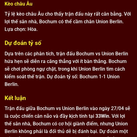
Kèo châu Âu
Tỷ lệ kèo châu Âu cho thấy trận đấu này rất cân bằng. Với
lợi thế sân nhà, Bochum có thể cầm chân Union Berlin.
Lựa chọn: Hòa.
Dự đoán tỷ số
Dựa trên các phân tích, trận đấu Bochum vs Union Berlin
hứa hẹn sẽ diễn ra căng thẳng với ít bàn thắng. Bochum
sẽ chơi phòng ngự chặt, trong khi Union Berlin tìm cách
kiểm soát thế trận. Dự đoán tỷ số: Bochum 1-1 Union
Berlin.
Kết luận
Trận đấu giữa Bochum vs Union Berlin vào ngày 27/04 sẽ
là cuộc chiến cân não và đầy kịch tính tại
33Win
. Với lợi
thế sân nhà, Bochum có cơ hội giành điểm, nhưng Union
Berlin không phải là đối thủ dễ bị đánh bại. Dự đoán một