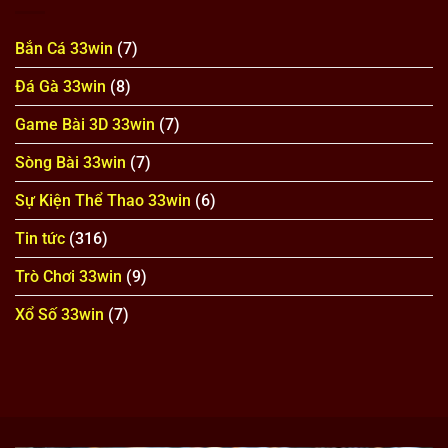
lệ
–
trúng
Hướng
thưởng
Bắn Cá 33win
(7)
dẫn
hiệu
bắt
quả
Đá Gà 33win
(8)
cầu
chuẩn
từng
Game Bài 3D 33win
(7)
ván
bài
Sòng Bài 33win
(7)
Sự Kiện Thể Thao 33win
(6)
Tin tức
(316)
Trò Chơi 33win
(9)
Xổ Số 33win
(7)