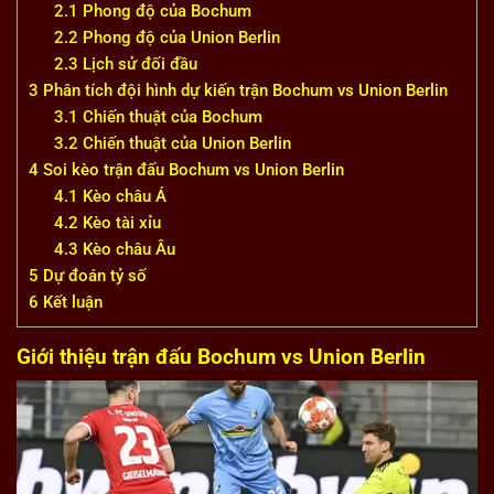
2.1
Phong độ của Bochum
2.2
Phong độ của Union Berlin
2.3
Lịch sử đối đầu
3
Phân tích đội hình dự kiến trận Bochum vs Union Berlin
3.1
Chiến thuật của Bochum
3.2
Chiến thuật của Union Berlin
4
Soi kèo trận đấu Bochum vs Union Berlin
4.1
Kèo châu Á
4.2
Kèo tài xỉu
4.3
Kèo châu Âu
5
Dự đoán tỷ số
6
Kết luận
Giới thiệu trận đấu Bochum vs Union Berlin