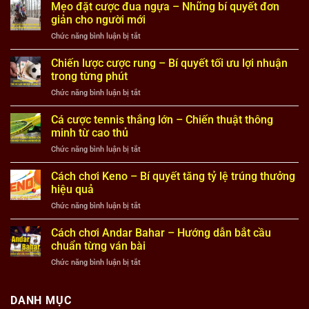
đánh
Mẹo đặt cược đua ngựa – Những bí quyết đơn
quay
Mậu
hũ
giản cho người mới
Binh
để
ở
Chức năng bình luận bị tắt
–
săn
Mẹo
Chiến
thưởng
đặt
Chiến lược cược rung – Bí quyết tối ưu lợi nhuận
thuật
lớn
cược
xếp
trong từng phút
đua
bài
ở
Chức năng bình luận bị tắt
ngựa
dễ
Chiến
–
thắng
lược
Cá cược tennis thắng lớn – Chiến thuật thông
Những
nhất
cược
bí
minh từ cao thủ
rung
quyết
ở
Chức năng bình luận bị tắt
–
đơn
Cá
Bí
giản
cược
Cách chơi Keno – Bí quyết tăng tỷ lệ trúng thưởng
quyết
cho
tennis
tối
hiệu quả
người
thắng
ưu
mới
ở
Chức năng bình luận bị tắt
lớn
lợi
Cách
–
nhuận
chơi
Cách chơi Andar Bahar – Hướng dẫn bắt cầu
Chiến
trong
Keno
thuật
chuẩn từng ván bài
từng
–
thông
phút
ở
Chức năng bình luận bị tắt
Bí
minh
Cách
quyết
từ
chơi
tăng
cao
Andar
DANH MỤC
tỷ
thủ
Bahar