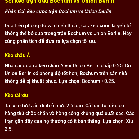
Soi kèo trận đấu Bochum vs Union Berlin
Phân tích kèo cược trận Bochum vs Union Berlin
Dựa trên phong độ và chiến thuật, các kèo cược là yếu tố
không thể bỏ qua trong trận Bochum vs Union Berlin. Hãy
cùng phân tích để đưa ra lựa chọn tối ưu.
Kèo châu Á
Nhà cái đưa ra kèo châu Á với Union Berlin chấp 0.25. Dù
Union Berlin có phong độ tốt hơn, Bochum trên sân nhà
không dễ bị khuất phục. Lựa chọn: Bochum +0.25.
Kèo tài xỉu
Tài xỉu được ấn định ở mức 2.5 bàn. Cả hai đội đều có
hàng thủ chắc chắn và hàng công không quá xuất sắc. Các
trận gần đây của họ thường có ít bàn thắng. Lựa chọn: Xỉu
2.5.