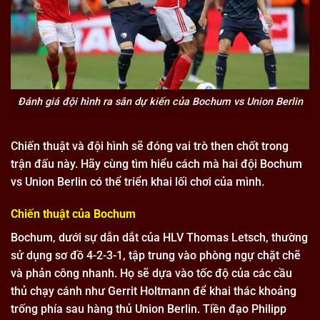
Đánh giá đội hình ra sân dự kiến của Bochum vs Union Berlin
Chiến thuật và đội hình sẽ đóng vai trò then chốt trong
trận đấu này. Hãy cùng tìm hiểu cách mà hai đội Bochum
vs Union Berlin có thể triển khai lối chơi của mình.
Chiến thuật của Bochum
Bochum, dưới sự dẫn dắt của HLV Thomas Letsch, thường
sử dụng sơ đồ 4-2-3-1, tập trung vào phòng ngự chặt chẽ
và phản công nhanh. Họ sẽ dựa vào tốc độ của các cầu
thủ chạy cánh như Gerrit Holtmann để khai thác khoảng
trống phía sau hàng thủ Union Berlin. Tiền đạo Philipp