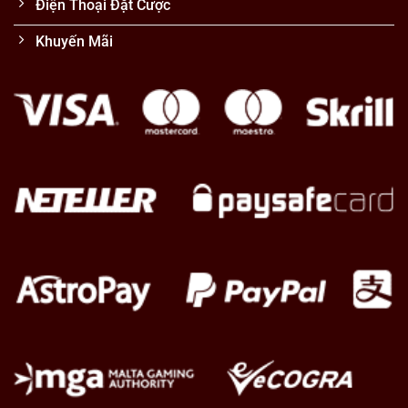
Điện Thoại Đặt Cược
Khuyến Mãi