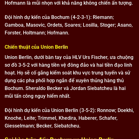
Hofmann là mũi nhọn với khả năng không chiến ấn tượng.
Đội hình dự kiến của Bochum (4-2-3-1): Riemann;
Gamboa, Masovic, Ordets, Soares; Losilla, Stoger; Asano,
Forster, Holtmann; Hofmann.
Chiến thuật của Union Berlin
Union Berlin, dưới bàn tay của HLV Urs Fischer, ưa chuộng
sơ đồ 3-5-2 với hàng tiền vệ đông đảo và hai tiền đạo linh
hoạt. Họ sẽ cố gắng kiểm soát khu vực trung tuyến và sử
dụng các pha phối hợp ngắn để xuyên thủng hàng thủ
Bochum. Sheraldo Becker và Jordan Siebatcheu là hai
mũi tấn công nguy hiểm nhất.
Đội hình dự kiến của Union Berlin (3-5-2): Ronnow; Doekhi,
Knoche, Leite; Trimmel, Khedira, Haberer, Schafer,
Giesselmann; Becker, Siebatcheu.