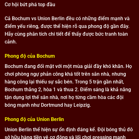
Cơ hội bứt phá top đầu
Cả Bochum vs Union Berlin đều có những điểm mạnh và
điểm yếu riêng, được thể hiện rõ qua phong độ gần đây.
Hãy cùng phân tích chi tiết để thấy được bức tranh toàn
cảnh.
Phong độ của Bochum
Bochum đang đối mặt với một mùa giải đầy khó khăn. Họ
chơi phòng ngự phản công khá tốt trên sân nhà, nhưng
hàng công lại thiếu sự sắc bén. Trong 5 trận gần nhất,
Bochum thắng 2, hòa 1 và thua 2. Điểm sáng là khả năng
tận dụng lợi thế sân nhà, nơi họ từng cầm hòa các đội
bóng mạnh như Dortmund hay Leipzig.
Phong độ của Union Berlin
Union Berlin thể hiện sự ổn định đáng kể. Đội bóng thủ đô
sở hữu hàng tiền vệ cơ động và lối chơi pressing mạnh