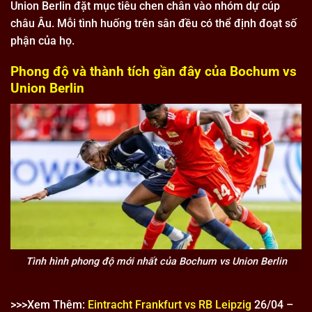
Union Berlin đặt mục tiêu chen chân vào nhóm dự cúp
châu Âu. Mỗi tình huống trên sân đều có thể định đoạt số
phận của họ.
Phong độ và thành tích gần đây của Bochum vs
Union Berlin
Tình hình phong độ mới nhất của Bochum vs Union Berlin
>>>Xem Thêm:
Eintracht Frankfurt vs RB Leipzig
26/04 –