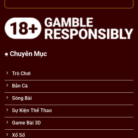
♠️ Chuyên Mục
Trò Chơi
Bắn Cá
Sòng Bài
Sự Kiện Thể Thao
Game Bài 3D
Xổ Số