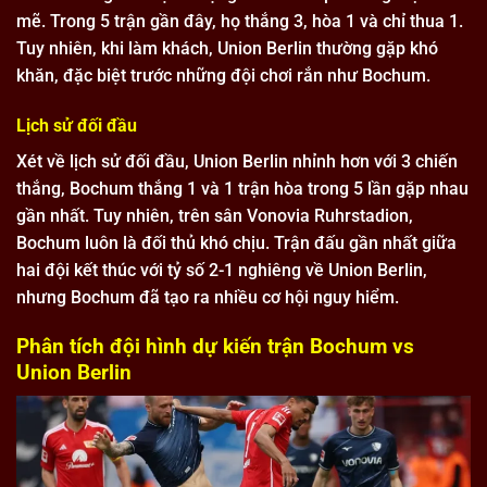
mẽ. Trong 5 trận gần đây, họ thắng 3, hòa 1 và chỉ thua 1.
Tuy nhiên, khi làm khách, Union Berlin thường gặp khó
khăn, đặc biệt trước những đội chơi rắn như Bochum.
Lịch sử đối đầu
Xét về lịch sử đối đầu, Union Berlin nhỉnh hơn với 3 chiến
thắng, Bochum thắng 1 và 1 trận hòa trong 5 lần gặp nhau
gần nhất. Tuy nhiên, trên sân Vonovia Ruhrstadion,
Bochum luôn là đối thủ khó chịu. Trận đấu gần nhất giữa
hai đội kết thúc với tỷ số 2-1 nghiêng về Union Berlin,
nhưng Bochum đã tạo ra nhiều cơ hội nguy hiểm.
Phân tích đội hình dự kiến trận Bochum vs
Union Berlin