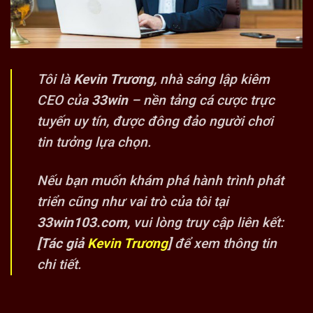
Tôi là
Kevin Trương
, nhà sáng lập kiêm
CEO của
33win
– nền tảng cá cược trực
tuyến uy tín, được đông đảo người chơi
tin tưởng lựa chọn.
Nếu bạn muốn khám phá hành trình phát
triển cũng như vai trò của tôi tại
33win103.com
, vui lòng truy cập liên kết:
[Tác giả
Kevin Trương
]
để xem thông tin
chi tiết.