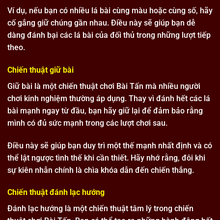
Ví dụ, nếu bạn có nhiều lá bài cùng màu hoặc cùng số, hãy
cố gắng giữ chúng gần nhau. Điều này sẽ giúp bạn dễ
dàng đánh bại các lá bài của đối thủ trong những lượt tiếp
theo.
Chiến thuật giữ bài
Giữ bài là một chiến thuật chơi Bài Tấn mà nhiều người
chơi kinh nghiệm thường áp dụng. Thay vì đánh hết các lá
bài mạnh ngay từ đầu, bạn hãy giữ lại để đảm bảo rằng
mình có đủ sức mạnh trong các lượt chơi sau.
Điều này sẽ giúp bạn duy trì một thế mạnh nhất định và có
thể lật ngược tình thế khi cần thiết. Hãy nhớ rằng, đôi khi
sự kiên nhẫn chính là chìa khóa dẫn đến chiến thắng.
Chiến thuật đánh lạc hướng
Đánh lạc hướng là một chiến thuật tâm lý trong chiến