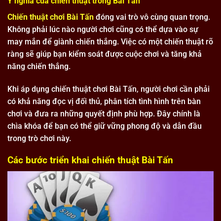
Ý nghĩa của chiến thuật trong Bài Tấn
Chiến thuật chơi Bài Tấn
đóng vai trò vô cùng quan trọng.
Không phải lúc nào người chơi cũng có thể dựa vào sự
may mắn để giành chiến thắng. Việc có một chiến thuật rõ
ràng sẽ giúp bạn kiểm soát được cuộc chơi và tăng khả
năng chiến thắng.
Khi áp dụng chiến thuật chơi Bài Tấn, người chơi cần phải
có khả năng đọc vị đối thủ, phân tích tình hình trên bàn
chơi và đưa ra những quyết định phù hợp. Đây chính là
chìa khóa để bạn có thể giữ vững phong độ và dẫn đầu
trong trò chơi này.
Các bước triển khai chiến thuật Bài Tấn