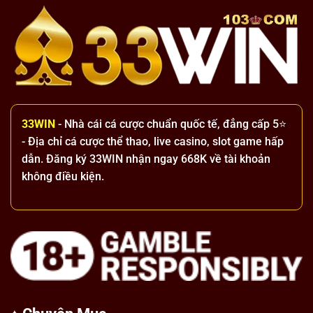
33WIN
- Nhà cái cá cược chuẩn quốc tế, đẳng cấp 5⭐
- Địa chỉ cá cược thể thao, live casino, slot game hấp
dẫn. Đăng ký 33WIN nhận ngay 668K về tài khoản
không điều kiện.