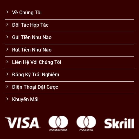
Về Chúng Tôi
Đối Tác Hợp Tác
Gủi Tiền Như Nào
Rút Tiền Như Nào
Liên Hệ Với Chúng Tôi
Đăng Ký Trải Nghiệm
Điện Thoại Đặt Cược
Khuyến Mãi