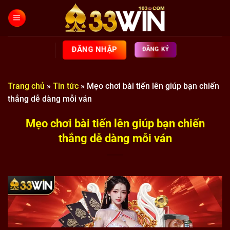
Chuyển
đến
nội
dung
ĐĂNG NHẬP
ĐĂNG KÝ
Trang chủ
»
Tin tức
»
Mẹo chơi bài tiến lên giúp bạn chiến
thắng dễ dàng mỗi ván
Mẹo chơi bài tiến lên giúp bạn chiến
thắng dễ dàng mỗi ván