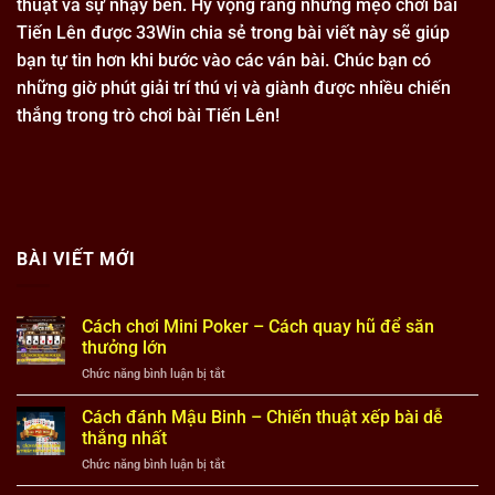
thuật và sự nhạy bén. Hy vọng rằng những mẹo chơi bài
Tiến Lên được 33Win chia sẻ trong bài viết này sẽ giúp
bạn tự tin hơn khi bước vào các ván bài. Chúc bạn có
những giờ phút giải trí thú vị và giành được nhiều chiến
thắng trong trò chơi bài Tiến Lên!
BÀI VIẾT MỚI
Cách chơi Mini Poker – Cách quay hũ để săn
thưởng lớn
ở
Chức năng bình luận bị tắt
Cách
chơi
Cách đánh Mậu Binh – Chiến thuật xếp bài dễ
Mini
thắng nhất
Poker
ở
Chức năng bình luận bị tắt
–
Cách
Cách