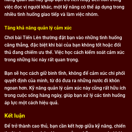
việc đọc vị người khác, một kỹ năng có thể áp dụng trong
nhiều tình huống giao tiếp và làm việc nhóm.
Tăng khả năng quản lý cảm xúc
Chơi bài Tiến Lên thường đặt bạn vào những tình huống
căng thẳng, đặc biệt khi bài của bạn không tốt hoặc đối
thủ đang chiếm ưu thế. Việc học cách kiểm soát cảm xúc
trong những lúc này rất quan trọng.
Bạn sẽ học cách giữ bình tĩnh, không để cảm xúc chi phối
quyết định của mình, từ đó đưa ra những nước đi khôn
ngoan hơn. Kỹ năng quản lý cảm xúc này cũng rất hữu ích
trong cuộc sống hàng ngày, giúp bạn xử lý các tình huống
áp lực một cách hiệu quả.
Kết luận
Để trở thành cao thủ, bạn cần kết hợp giữa kỹ năng, chiến