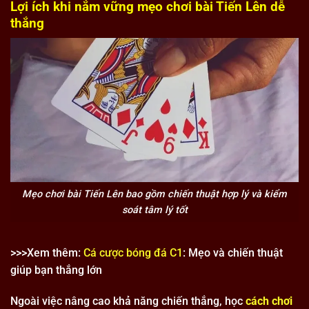
Lợi ích khi nắm vững mẹo chơi bài Tiến Lên dễ
thắng
Mẹo chơi bài Tiến Lên bao gồm chiến thuật hợp lý và kiểm
soát tâm lý tốt
>>>Xem thêm:
Cá cược bóng đá C1
: Mẹo và chiến thuật
giúp bạn thắng lớn
Ngoài việc nâng cao khả năng chiến thắng, học
cách chơi