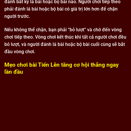
đánh bất kỳ lá bài hoặc bộ bài nào. Người chơi tiếp theo
phải đánh lá bài hoặc bộ bài có giá trị lớn hơn để chặn
người trước.
Nếu không thể chặn, bạn phải “bỏ lượt” và chờ đến vòng
chơi tiếp theo. Vòng chơi kết thúc khi tất cả người chơi đều
bỏ lượt, và người đánh lá bài hoặc bộ bài cuối cùng sẽ bắt
đầu vòng chơi.
Mẹo chơi bài Tiến Lên tăng cơ hội thắng ngay
lần đầu