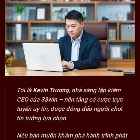
Tôi là
Kevin Trương
, nhà sáng lập kiêm
CEO của
33win
– nền tảng cá cược trực
tuyến uy tín, được đông đảo người chơi
tin tưởng lựa chọn.
Nếu bạn muốn khám phá hành trình phát